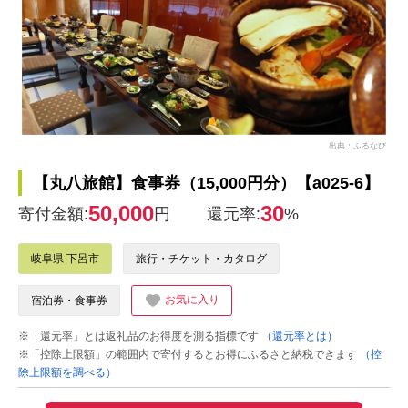
出典：ふるなび
【丸八旅館】食事券（15,000円分）【a025-6】
50,000
30
寄付金額:
円
還元率:
%
岐阜県 下呂市
旅行・チケット・カタログ
お気に入り
宿泊券・食事券
※「還元率」とは返礼品のお得度を測る指標です
（還元率とは）
※「控除上限額」の範囲内で寄付するとお得にふるさと納税できます
（控
除上限額を調べる）