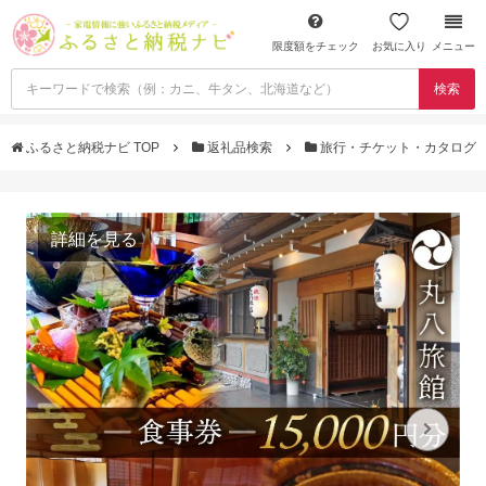
限度額をチェック
お気に入り
メニュー
検索
ふるさと納税ナビ TOP
返礼品検索
旅行・チケット・カタログ
詳細を見る