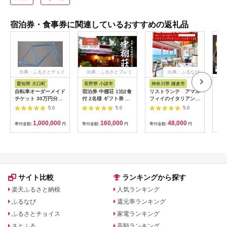
宿泊券・食事券に関連しているおすすめの返礼品
出典：ふるさとチョイ
出典：ふるさとプレミ
出典：ふるなび
ス
アム
愛知県 大口町
長野県 小諸市
神奈川県 鎌倉市
京
自転車オーダーメイド
宿泊券 中棚荘 1泊2食
リストランテ アマル
専門
チケット 30万円分
付 2名様 ギフト券 チ
フィイのイタリアンデ
菜と
【1360365】
ケット 券 宿泊 旅行
ィナーコースA ペア
池】
5.0
5.0
5.0
温泉 食事
券
鳥コ
064
1,000,000
160,000
48,000
寄付金額:
円
寄付金額:
円
寄付金額:
円
寄付
サイト比較
ランキングから探す
楽天ふるさと納税
人気ランキング
ふるなび
還元率ランキング
ふるさとチョイス
家電ランキング
さとふる
高額ランキング