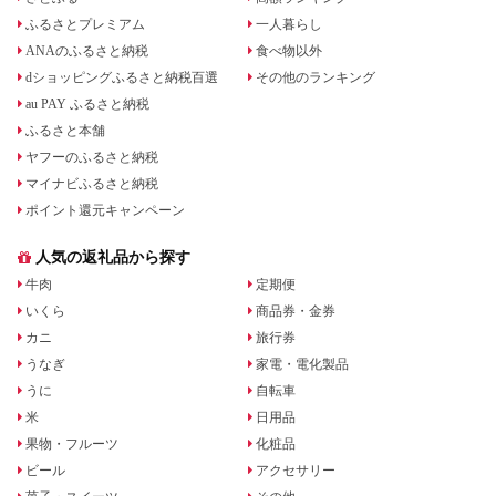
ふるさとプレミアム
一人暮らし
ANAのふるさと納税
食べ物以外
dショッピングふるさと納税百選
その他のランキング
au PAY ふるさと納税
ふるさと本舗
ヤフーのふるさと納税
マイナビふるさと納税
ポイント還元キャンペーン
人気の返礼品から探す
牛肉
定期便
いくら
商品券・金券
カニ
旅行券
うなぎ
家電・電化製品
うに
自転車
米
日用品
果物・フルーツ
化粧品
ビール
アクセサリー