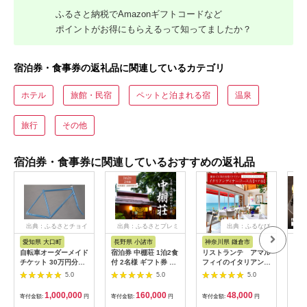
ふるさと納税でAmazonギフトコードなど
ポイントがお得にもらえるって知ってましたか？
宿泊券・食事券の返礼品に関連しているカテゴリ
ホテル
旅館・民宿
ペットと泊まれる宿
温泉
旅行
その他
宿泊券・食事券に関連しているおすすめの返礼品
出典：ふるさとチョイ
出典：ふるさとプレミ
出典：ふるなび
ス
アム
愛知県 大口町
長野県 小諸市
神奈川県 鎌倉市
京
自転車オーダーメイド
宿泊券 中棚荘 1泊2食
リストランテ アマル
専門
チケット 30万円分
付 2名様 ギフト券 チ
フィイのイタリアンデ
菜と
【1360365】
ケット 券 宿泊 旅行
ィナーコースA ペア
池】
5.0
5.0
5.0
温泉 食事
券
鳥コ
064
1,000,000
160,000
48,000
寄付金額:
円
寄付金額:
円
寄付金額:
円
寄付