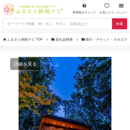
限度額をチェック
お気に入り
メニュー
検索
ふるさと納税ナビ TOP
返礼品検索
旅行・チケット・カタログ
詳細を見る