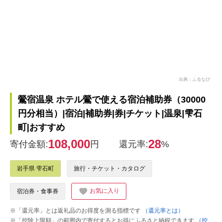
出典：ふるなび
鶯宿温泉 ホテル鶯で使える宿泊補助券（30000
円分相当）|宿泊|補助券|券|チケット|温泉|雫石
町|おすすめ
108,000
28
寄付金額:
円
還元率:
%
岩手県 雫石町
旅行・チケット・カタログ
お気に入り
宿泊券・食事券
※「還元率」とは返礼品のお得度を測る指標です
（還元率とは）
※「控除上限額」の範囲内で寄付するとお得にふるさと納税できます
（控