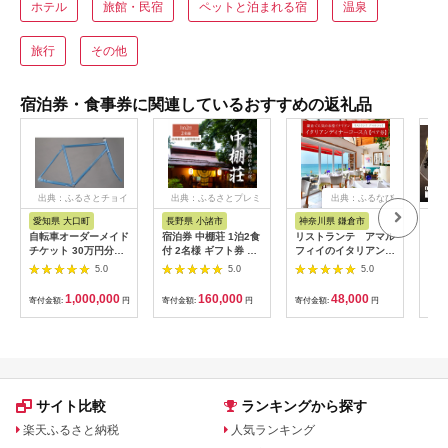
ホテル
旅館・民宿
ペットと泊まれる宿
温泉
旅行
その他
宿泊券・食事券に関連しているおすすめの返礼品
出典：ふるさとチョイ
出典：ふるさとプレミ
出典：ふるなび
ス
アム
愛知県 大口町
長野県 小諸市
神奈川県 鎌倉市
京
自転車オーダーメイド
宿泊券 中棚荘 1泊2食
リストランテ アマル
専門
チケット 30万円分
付 2名様 ギフト券 チ
フィイのイタリアンデ
菜と
【1360365】
ケット 券 宿泊 旅行
ィナーコースA ペア
池】
5.0
5.0
5.0
温泉 食事
券
鳥コ
064
1,000,000
160,000
48,000
寄付金額:
円
寄付金額:
円
寄付金額:
円
寄付
サイト比較
ランキングから探す
楽天ふるさと納税
人気ランキング