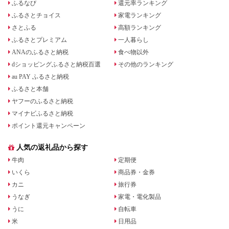
ふるなび
還元率ランキング
ふるさとチョイス
家電ランキング
さとふる
高額ランキング
ふるさとプレミアム
一人暮らし
ANAのふるさと納税
食べ物以外
dショッピングふるさと納税百選
その他のランキング
au PAY ふるさと納税
ふるさと本舗
ヤフーのふるさと納税
マイナビふるさと納税
ポイント還元キャンペーン
人気の返礼品から探す
牛肉
定期便
いくら
商品券・金券
カニ
旅行券
うなぎ
家電・電化製品
うに
自転車
米
日用品