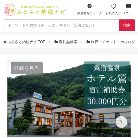
限度額をチェック
お気に入り
メニュー
検索
ふるさと納税ナビ TOP
返礼品検索
旅行・チケット・カタログ
詳細を見る