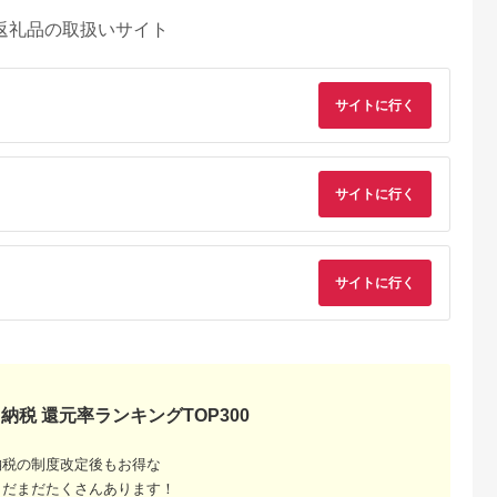
返礼品の取扱いサイト
サイトに行く
サイトに行く
サイトに行く
るさとチョイ
出典：ふるさとチョイ
出典：ふるさとプレミ
出典：ふるさとチョ
ス
ス
アム
城市
群馬県 長野原町
秋田県 にかほ市
静岡県 島田市
納税 還元率ランキングTOP300
付】ゴルフク
北軽井沢・八ッ場ダム
全日 さんねむ温泉 ペ
[№5695-0585]島田
補助券
周辺ほか町内各所で利
ア宿泊券[2名:1泊朝食
総合スポーツセンタ
_GI-
用可能な長野原町ふる
付・スタンダードツイ
利用回数券12枚綴り
納税の制度改定後もお得な
5.0
5.0
5.0
5.0
都城市) ゴルフ
さと感謝券（3,000円
ン] 旅行券 チケット
（プールorトレーニ
まだまだたくさんあります！
,000,000
10,000
51,000
14,000
ブ ダンロ
分）
グ室)
円
寄付金額:
円
寄付金額:
円
寄付金額:
円