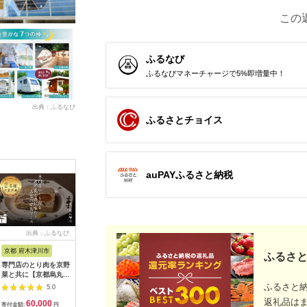
この
ふるなび
ふるなびマネーチャージで5%即増量中！
出典：ふるなび
ふるさとチョイス
auPAYふるさと納税
出典：ふるなび
出典：ふるなび
出典：ふるなび
出典：ふ
京都 府木津川市
長崎県
埼玉県 飯能市
宮崎県 都
ふるさと
専門店のとり肉を京野
界 雲仙 ふるさと納
【BlueTarp】ランチ
【先行受
菜と共に【京都烏丸御
税宿泊ギフト券
お食事券(ペア) チケッ
ラブ購入
池】で味わう2名様焼
（15,000円）【星野
ト HNNC001
300,000円
ふるさと
5.0
5.0
5.0
鳥コースお食事券
リゾート】
C701_(
返礼品は
60,000
50,000
14,000
1
064-15
ゴルフクラ
寄付金額:
円
寄付金額:
円
寄付金額:
円
寄付金額: