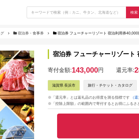
検索
ログ
宿泊券・食事券
宿泊券 フューチャーリゾート 宿泊利用券40,000円分
宿泊券 フューチャーリゾート 宿泊
143,000
2
寄付金額:
円
還元率:
滋賀県 長浜市
旅行・チケット・カタログ
※「還元率」とは返礼品のお得度を測る指標です
（還
※「控除上限額」の範囲内で寄付するとお得にふるさ