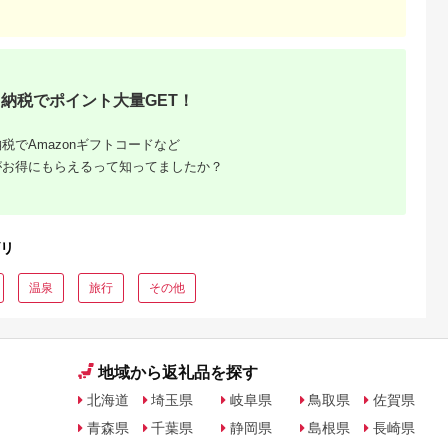
シオ スリク
ーブランド
購入補助券
ドライバー
ェイウッド
ド ウエッ
デル
納税でポイント大量GET！
税でAmazonギフトコードなど
がお得にもらえるって知ってましたか？
リ
温泉
旅行
その他
地域から返礼品を探す
北海道
埼玉県
岐阜県
鳥取県
佐賀県
青森県
千葉県
静岡県
島根県
長崎県