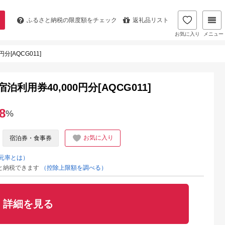
ふるさと納税の
限度額をチェック
返礼品リスト
お気に入り
メニュー
[AQCG011]
利用券40,000円分[AQCG011]
8
%
お気に入り
宿泊券・食事券
元率とは）
と納税できます
（控除上限額を調べる）
詳細を見る