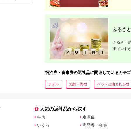
ップ ゼク
ソン クリ
チケット 
アイアン 
フェアウ
ハイブリッ
ジ 最新モ
ふるさと
ふるさと納
ポイント
宿泊券・食事券の返礼品に関連しているカテゴ
ホテル
旅館・民宿
ペットと泊まれる宿
す
人気の返礼品から探す
牛肉
定期便
いくら
商品券・金券