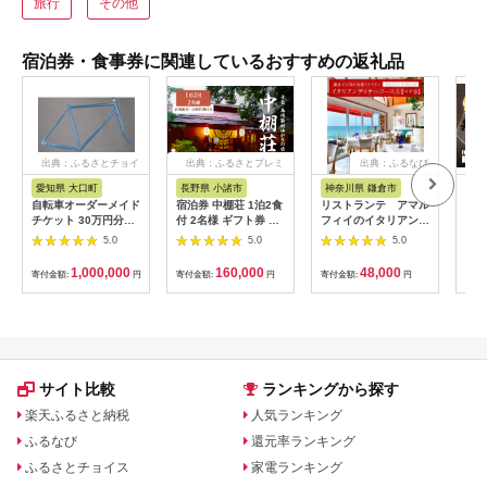
旅行
その他
宿泊券・食事券に関連しているおすすめの返礼品
出典：ふるさとチョイ
出典：ふるさとプレミ
出典：ふるなび
ス
アム
愛知県 大口町
長野県 小諸市
神奈川県 鎌倉市
京
自転車オーダーメイド
宿泊券 中棚荘 1泊2食
リストランテ アマル
専門
チケット 30万円分
付 2名様 ギフト券 チ
フィイのイタリアンデ
菜と
【1360365】
ケット 券 宿泊 旅行
ィナーコースA ペア
池】
5.0
5.0
5.0
温泉 食事
券
鳥コ
064
1,000,000
160,000
48,000
寄付金額:
円
寄付金額:
円
寄付金額:
円
寄付
サイト比較
ランキングから探す
楽天ふるさと納税
人気ランキング
ふるなび
還元率ランキング
ふるさとチョイス
家電ランキング