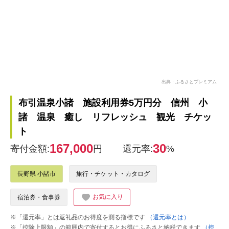
出典：ふるさとプレミアム
布引温泉小諸 施設利用券5万円分 信州 小
諸 温泉 癒し リフレッシュ 観光 チケッ
ト
167,000
30
寄付金額:
円
還元率:
%
長野県 小諸市
旅行・チケット・カタログ
お気に入り
宿泊券・食事券
※「還元率」とは返礼品のお得度を測る指標です
（還元率とは）
※「控除上限額」の範囲内で寄付するとお得にふるさと納税できます
（控