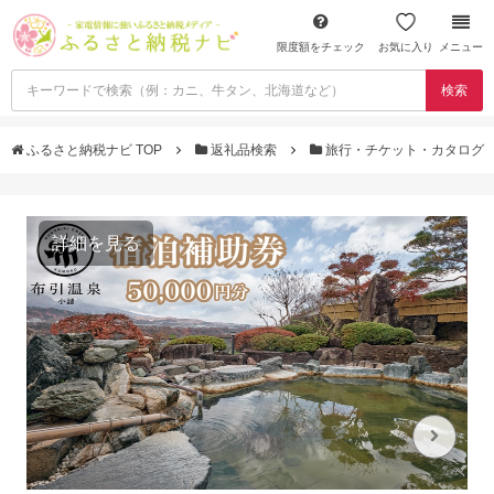
限度額をチェック
お気に入り
メニュー
検索
ふるさと納税ナビ TOP
返礼品検索
旅行・チケット・カタログ
詳細を見る