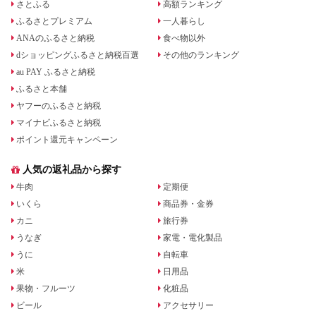
さとふる
高額ランキング
ふるさとプレミアム
一人暮らし
ANAのふるさと納税
食べ物以外
dショッピングふるさと納税百選
その他のランキング
au PAY ふるさと納税
ふるさと本舗
ヤフーのふるさと納税
マイナビふるさと納税
ポイント還元キャンペーン
人気の返礼品から探す
牛肉
定期便
いくら
商品券・金券
カニ
旅行券
うなぎ
家電・電化製品
うに
自転車
米
日用品
果物・フルーツ
化粧品
ビール
アクセサリー