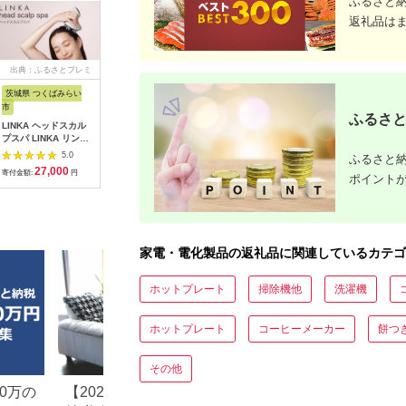
ふるさと
返礼品は
出典：ふるさとプレミ
出典：JRE MALLふる
出典：ふるなび
出典：ふ
アム
さと納税
茨城県 つくばみらい
茨城県 つくばみらい
静岡県 浜松市
福島県 磐
市
市
ふるさと
ピアノ HP702 ライト
SIGMA 5
LINKA ヘッドスカル
LINKA エアリーブロ
オーク調 設置作業付
DC DN |
プスパ LINKA リンカ
ウ リンカ 美容 ドライ
ピアノ
Contemp
5.0
ヘアケア ヘッドスパ
5.0
ふるさと納
ヤー ヘアケア 髪 エス
ーEマウ
5.0
リラックス 美容 マッ
27,000
600,000
2
テ ギフト ラッピング
寄付金額:
円
寄付金額:
円
寄付金額:
サージ マッサージャ
ポイント
46,000
寄付金額:
円
贈呈品 プレゼント 母
ー 頭皮[EV11-NT]
の日 母の日準備 母の
日ギフト [EV08-NT]
家電・電化製品の返礼品に関連しているカテゴ
ホットプレート
掃除機他
洗濯機
ホットプレート
コーヒーメーカー
餅つ
その他
0万の
【2026年最新版】ふるさと
楽天ふるさと納税