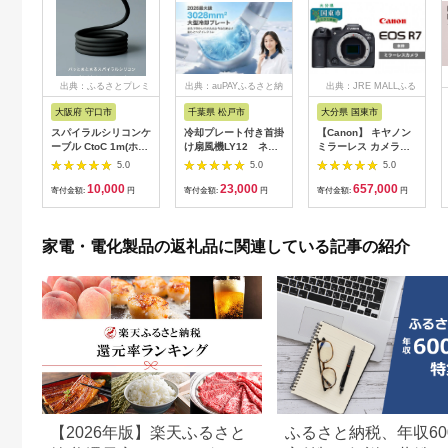
出典：ふるさとプレミ
出典：auPAYふるさと納
出典：JRE MALLふる
アム
税
さと納税
大阪府 守口市
千葉県 松戸市
大分県 国東市
スパイラルシリコンケ
冷却プレート付き首掛
【Canon】 キヤノン
ーブル CtoC 1m(ホワ
け扇風機LY12 ネイ
ミラーレス カメラ
イト) [2558]
ビー
EOS R7 ボディー キ
5.0
5.0
5.0
ャノン 一眼 家電
10,000
23,000
657,000
_0022C
寄付金額:
円
寄付金額:
円
寄付金額:
円
家電・電化製品の返礼品に関連している記事の紹介
【2026年版】楽天ふるさと
ふるさと納税、年収60