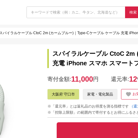
検索
スパイラルケーブル CtoC 2m (カームブルー)｜Type-Cケーブル ケーブル 充電 iPhon
スパイラルケーブル CtoC 2m
充電 iPhone スマホ スマートフ
11,000
12
寄付金額:
円
還元率:
お
大阪府 守口市
家電・電化製品
※「還元率」とは返礼品のお得度を測る指標です
（還
※「控除上限額」の範囲内で寄付するとお得にふるさ