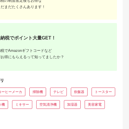
納税の制度改定後もお得な
まだまだたくさんあります！
るさとプレミ
出典：ふるなび
出典：ふるなび
出典：JRE MALLふ
アム
さと納
梯町
神奈川県 海老名市
大阪府 貝塚市
岐阜県 高山市
納税でポイント大量GET！
6mm F1.4
MOTTERU(モッテル)
乾電池エボルタNEO
キャンドルホルダー
AC充電器 PD35W
単3・4形 計20本 アル
クリスタル（キラキ
orary【ソニ
USB-C 1ポートUSB-
カリ乾電池 パナソニ
ラ）ウォールナット 
5.0
5.0
5.0
5.0
税でAmazonギフトコードなど
ント】
A 1ポート 折りたたみ
ック
ガラス ろうそく立て
31,000
11,000
12,000
74,000
式プラグ 急速充電
ロウソク立て クリス
円
寄付金額:
円
寄付金額:
円
寄付金額:
円
がお得にもらえるって知ってましたか？
PSE適合製品 2年保証
マス ギフト プレゼン
(MOT-
ト バレンタイン ホワ
ACPD35WU1) ペー
イトデー 母の日 飛騨
ルアイリス【 神奈川
高山 モアレ moare 
県 海老名市 】
下木材 AL001
リ
コーヒーメーカ
掃除機
テレビ
炊飯器
トースター
き機
ミキサー
空気清浄機
加湿器
美容家電
でこだわ