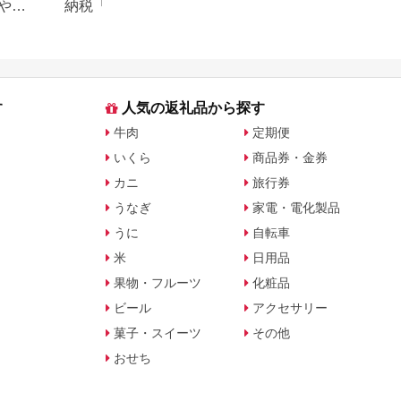
や子
納税「食べ物以外」返礼品
りの家電探し。お
の還元率ランキング！
ンキングまとめ
す
人気の返礼品から探す
牛肉
定期便
いくら
商品券・金券
カニ
旅行券
うなぎ
家電・電化製品
うに
自転車
米
日用品
果物・フルーツ
化粧品
ビール
アクセサリー
菓子・スイーツ
その他
おせち