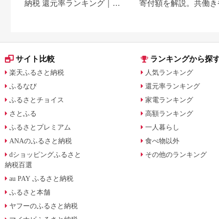
納税 還元率ランキング｜高
寄付額を解説。共働き
還元率返礼品をジャンル別
どもがいる場合も
に比較
サイト比較
ランキングから探
楽天ふるさと納税
人気ランキング
ふるなび
還元率ランキング
ふるさとチョイス
家電ランキング
さとふる
高額ランキング
ふるさとプレミアム
一人暮らし
ANAのふるさと納税
食べ物以外
dショッピングふるさと
その他のランキング
納税百選
au PAY ふるさと納税
ふるさと本舗
ヤフーのふるさと納税