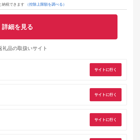
と納税できます
（控除上限額を調べる）
詳細を見る
返礼品の取扱いサイト
サイトに行く
サイトに行く
るさとプレミ
出典：ふるなび
出典：JRE MALLふる
出典：ふるな
アム
さと納税
梯町
神奈川県 海老名市
大分県 国東市
神奈川県 海老名市
6mm F1.4
MOTTERU(モッテル)
【Canon】 キヤノン
MOTTERU(モッテ
AC充電器 PD35W
ミラーレス カメラ
ル) Power
サイトに行く
orary【ソニ
USB-C 1ポートUSB-
EOS R7 ボディー キ
Delivery65W対応
5.0
5.0
5.0
5.0
ント】
A 1ポート 折りたたみ
ャノン 一眼 家電
USB-C×1ポート、
31,000
11,000
657,000
15,000
式プラグ 急速充電
_0022C
USB-A×1ポート 合計
円
寄付金額:
円
寄付金額:
円
寄付金額:
円
PSE適合製品 2年保証
最大63W AC充電器
(MOT-
かしこく充電 ２年保