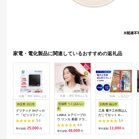
家電・電化製品に関連しているおすすめの返礼品
出典：JRE MALLふる
出典：JRE MALLふる
出典：ふるなび
さと納税
さと納税
茨城県 つくばみらい
埼玉県 川口市
広島県 福山市
市
ドリテック IHクッカ
工具 電子工作用はん
ー 「ピッコリーノ」
LINKA エアリーブロ
だこてセット X-
ブラック DI-
ウ リンカ 美容 ドライ
2000E[BAEG004]工
5.0
5.0
217BK【1642626】
ヤー ヘアケア 髪 エス
具
5.0
25,000
11,000
テ ギフト ラッピング
寄付金額:
円
寄付金額:
円
46,000
寄付金額:
円
贈呈品 プレゼント 母
の日 母の日準備 母の