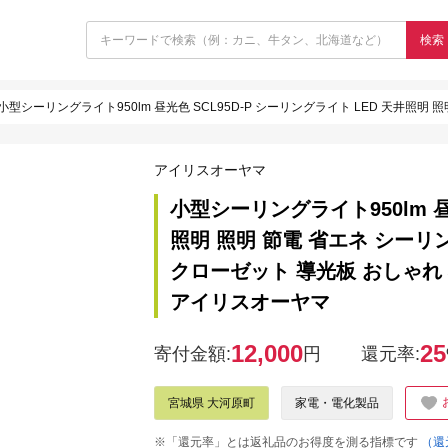
検索
小型シーリングライト950lm 昼光色 SCL95D-P シーリングライト LED 天井照明 照明 節電 省エネ シーリング ライト 丸型
アイリスオーヤマ
小型シーリングライト950lm 昼
照明 照明 節電 省エネ シーリン
クローゼット 導光板 おしゃれ
アイリスオーヤマ
12,000
25
寄付金額:
円
還元率:
宮城県 大河原町
家電・電化製品
※「還元率」とは返礼品のお得度を測る指標です
（還