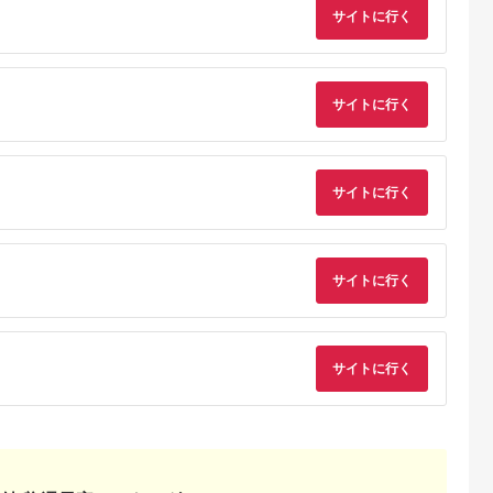
ACPD35WU1) ペー
証（MOT-
サイトに行く
ルアイリス【 神奈川
ACPD65WU1） パ
県 海老名市 】
ウダーブルー
サイトに行く
サイトに行く
でこだわ
すすめラ
サイトに行く
サイトに行く