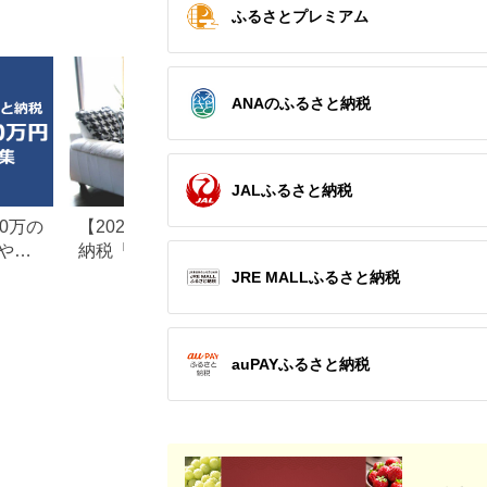
ふるさとプレミアム
ANAのふるさと納税
JALふるさと納税
0万の
【2026年最新版】ふるさと
楽天ふるさと納税
や子
納税「食べ物以外」返礼品
りの家電探し。お
の還元率ランキング！
ンキングまとめ
JRE MALLふるさと納税
auPAYふるさと納税