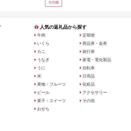
その他
す
人気の返礼品から探す
牛肉
定期便
いくら
商品券・金券
カニ
旅行券
うなぎ
家電・電化製品
うに
自転車
米
日用品
果物・フルーツ
化粧品
ビール
アクセサリー
菓子・スイーツ
その他
おせち