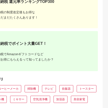
納税 還元率ランキングTOP300
納税の制度改定後もお得な
まだまだたくさんあります！
納税でポイント大量GET！
税でAmazonギフトコードなど
がお得にもらえるって知ってましたか？
リ
コーヒーメーカ
掃除機
テレビ
炊飯器
トースター
き機
ミキサー
空気清浄機
加湿器
美容家電