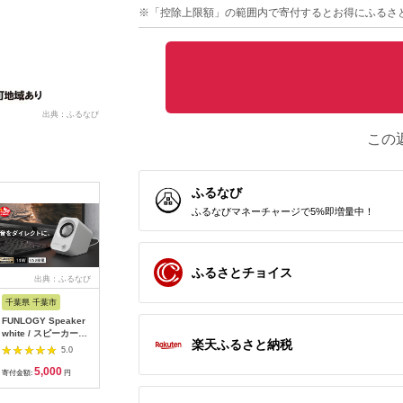
※「控除上限額」の範囲内で寄付するとお得にふるさ
出典：ふるなび
この
ふるなび
ふるなびマネーチャージで5%即増量中！
ふるさとチョイス
出典：ふるなび
出典：ふるなび
出典：ふるなび
出典：ふ
千葉県 千葉市
大阪府 貝塚市
静岡県 浜松市
福島県 磐
FUNLOGY Speaker
乾電池エボルタNEO
ピアノ HP702 ライト
SIGMA 5
white / スピーカー
単3・4形 計20本 アル
オーク調 設置作業付
DC DN |
楽天ふるさと納税
14W出力 家電 高音質
カリ乾電池 パナソニ
ピアノ
Contemp
5.0
5.0
5.0
低音 大音量 インテリ
ック
ーEマウ
5,000
12,000
600,000
2
ア
寄付金額:
円
寄付金額:
円
寄付金額:
円
寄付金額: