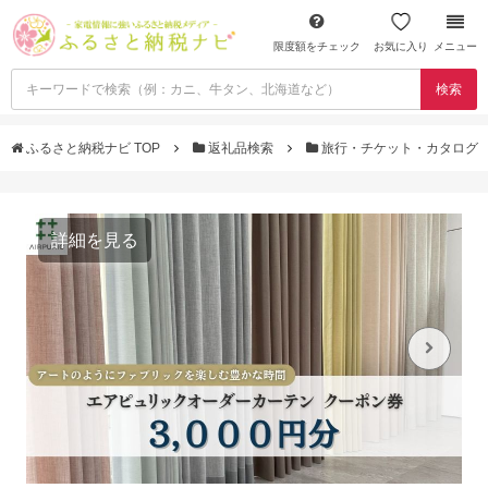
限度額をチェック
お気に入り
メニュー
検索
ふるさと納税ナビ TOP
返礼品検索
旅行・チケット・カタログ
詳細を見る