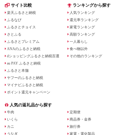
ジ 最新モデル
サイト比較
ランキングから探す
楽天ふるさと納税
人気ランキング
ふるなび
還元率ランキング
ふるさとチョイス
家電ランキング
さとふる
高額ランキング
ふるさとプレミアム
一人暮らし
ANAのふるさと納税
食べ物以外
dショッピングふるさと納税百選
その他のランキング
au PAY ふるさと納税
ふるさと本舗
ヤフーのふるさと納税
マイナビふるさと納税
ポイント還元キャンペーン
人気の返礼品から探す
牛肉
定期便
いくら
商品券・金券
カニ
旅行券
うなぎ
家電・電化製品