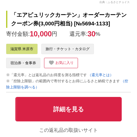
出典：ふるさとチョイス
「エアピュリックカーテン」オーダーカーテン
クーポン券(3,000円相当) [№5694-1133]
10,000
30
寄付金額:
円
還元率:
%
滋賀県 米原市
旅行・チケット・カタログ
お気に入り
宿泊券・食事券
※「還元率」とは返礼品のお得度を測る指標です
（還元率とは）
※「控除上限額」の範囲内で寄付するとお得にふるさと納税できます
（控
除上限額を調べる）
詳細を見る
この返礼品の取扱いサイト