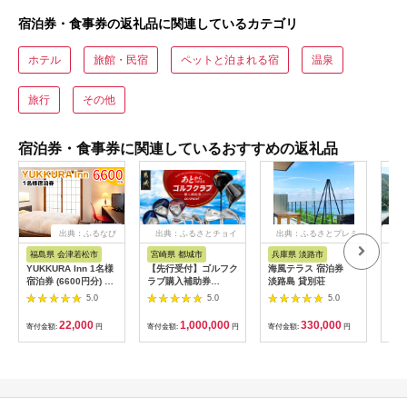
宿泊券・食事券の返礼品に関連しているカテゴリ
ホテル
旅館・民宿
ペットと泊まれる宿
温泉
旅行
その他
宿泊券・食事券に関連しているおすすめの返礼品
出典：ふるなび
出典：ふるさとチョイ
出典：ふるさとプレミ
出
ス
アム
福島県 会津若松市
宮崎県 都城市
兵庫県 淡路市
高
YUKKURA Inn 1名様
【先行受付】ゴルフク
海風テラス 宿泊券
スノ
宿泊券 (6600円分) ワ
ラブ購入補助券
淡路島 貸別荘
川キ
ーケーションお試しプ
300,000円_GI-
「住
5.0
5.0
5.0
ラン｜東北 福島県 会
C701_(都城市) ゴルフ
ア宿
津若松市 東山温泉 旅
ゴルフクラブ ダンロ
22,000
1,000,000
330,000
寄付金額:
円
寄付金額:
円
寄付金額:
円
寄付
行 クーポン 利用券
ップ ゼクシオ スリク
[0800]
ソン クリーブランド
チケット 購入補助券
アイアン ドライバー
フェアウェイウッド
ハイブリッド ウエッ