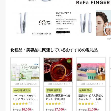
出典
化粧品・美容品に関連しているおすすめの返礼品
出典：JRE MALLふる
出典：ふるさとチョイ
出典：ふるさとチョイ
さと納税
ス
ス
神奈川県 横浜市
群馬県 富岡市
岐阜県 関市
DHC マイルドモイス
女王様の酵素液200袋
読売テレビ「大阪ほん
チュア ウォッシュ 2
セット F20E-993
わかテレビ」、日本テ
本セット
レビ「ZIP!」にて 紹
5.0
5.0
5.0
介されました！H10-
10,000
17,000
11,000
88 フェザーカミソリ
寄付金額:
円
寄付金額:
円
寄付金額:
円