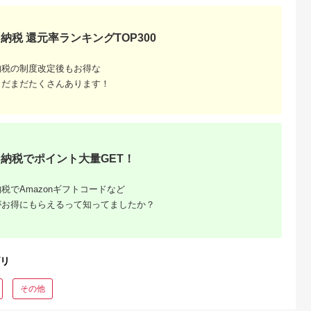
ンプー リンス トリー
品 サラサラ肌 臭いケ
ロマ [AZBE020]
トメント ノンシリコ
ア
ン 天然由来 地肌ケア
納税 還元率ランキングTOP300
納税の制度改定後もお得な
まだまだたくさんあります！
納税でポイント大量GET！
税でAmazonギフトコードなど
がお得にもらえるって知ってましたか？
リ
その他