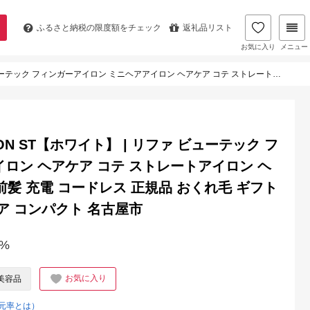
ふるさと納税の
限度額をチェック
返礼品リスト
お気に入り
メニュー
コテ ストレートアイロン ヘアアイロン 持ち運び 1年保証 前髪 充電 コードレス 正規品 おくれ毛 ギフト プレゼント 美容師 ショートヘア コンパクト 名古屋市
 IRON ST【ホワイト】 | リファ ビューテック フ
ロン ヘアケア コテ ストレートアイロン ヘ
前髪 充電 コードレス 正規品 おくれ毛 ギフト
ア コンパクト 名古屋市
%
お気に入り
美容品
元率とは）