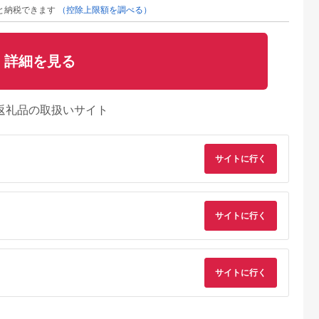
と納税できます
（控除上限額を調べる）
詳細を見る
返礼品の取扱いサイト
サイトに行く
サイトに行く
典：ふるなび
出典：ふるなび
出典：ふるさとチョイ
出典：ふるな
ス
子屈町
愛知県 豊橋市
兵庫県 福崎町
岐阜県 瑞浪市
サイトに行く
シュガース
Waphyto シャンプー
マンダム ギャツビー
ブレンド精油 2種セ
トラス 1個
473ml &コンディショ
アイスデオドラントス
ト 昼×夜 各10ml 瑞
アビサル
ナー 473g Bigボトル
プレー コールドオー
市 / 生活の木 瑞浪フ
5.0
5.0
5.0
5.0
L スキンケ
セット ナーチュア ヘ
シャン 5本セット MA-
ァクトリー直送 エッ
0,000
38,000
14,000
15,000
 弟子屈町
アケア ワフィト シャ
29 GATSBY 男性化粧
センシャルオイル ア
円
寄付金額:
円
寄付金額:
円
寄付金額:
円