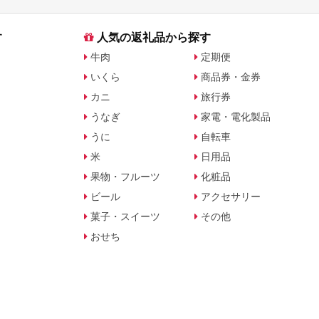
す
人気の返礼品から探す
牛肉
定期便
いくら
商品券・金券
カニ
旅行券
うなぎ
家電・電化製品
うに
自転車
米
日用品
果物・フルーツ
化粧品
ビール
アクセサリー
菓子・スイーツ
その他
おせち