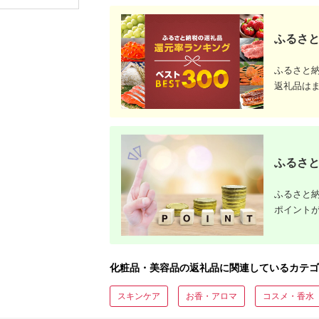
男性化粧品 サラサラ
1145
肌 臭いケア
ふるさと
ふるさと
返礼品は
ふるさと
ふるさと納
ポイント
化粧品・美容品の返礼品に関連しているカテゴ
スキンケア
お香・アロマ
コスメ・香水