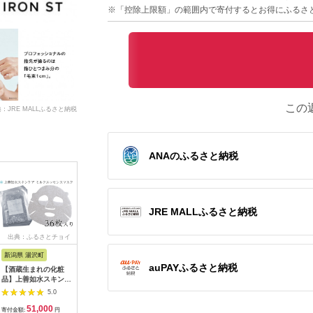
※「控除上限額」の範囲内で寄付するとお得にふるさ
この
：JRE MALLふるさと納税
ANAのふるさと納税
JRE MALLふるさと納税
出典：ふるさとチョイ
出典：ふるさとチョイ
出典：ふるなび
出
ス
ス
新潟県 湯沢町
群馬県 邑楽町
兵庫県 福崎町
北海道 弟
auPAYふるさと納税
【酒蔵生まれの化粧
ファンケル ツヤゴロ
マンダム ギャッビー
シュクレ 
品】上善如水スキンケ
モ バイタルボリュー
フェイシャルペーパー
クラブ シ
ア ミルクエッセンス
ム シャンプー＆トリ
モイストタイプ〈徳用
100ｇ 
5.0
5.0
5.0
マスク 36枚入り 白瀧
ートメントセット
タイプ〉 42枚×7個セ
ABYSSA
51,000
18,000
13,000
1
酒造【地場産品】
ット MA-59 GATSBY
ア 北海道
寄付金額:
円
寄付金額:
円
寄付金額:
円
寄付金額: