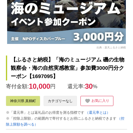
出典：楽天ふるさと納税
【ふるさと納税】「海のミュージアム 磯の生物
観察会・海の自然実感教室」参加費3000円分ク
ーポン【1697095】
10,000
30
寄付金額:
円
還元率:
%
お気に入り
神奈川県 真鶴町
カテゴリーなし
※「還元率」とは返礼品のお得度を測る指標です
（還元率とは）
※「控除上限額」の範囲内で寄付するとお得にふるさと納税できます
（控
除上限額を調べる）