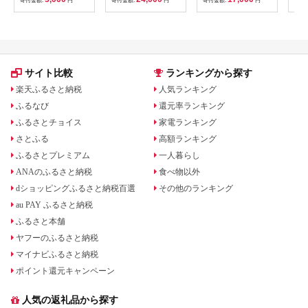
寄付金額:
円
寄付金額:
円
寄付金額:
円
寄付
B201_EP6024
贈り物 お取り寄せ 返
礼品
サイト比較
ランキングから探す
楽天ふるさと納税
人気ランキング
ふるなび
還元率ランキング
ふるさとチョイス
家電ランキング
さとふる
高額ランキング
ふるさとプレミアム
一人暮らし
ANAのふるさと納税
食べ物以外
dショッピングふるさと納税百選
その他のランキング
au PAY ふるさと納税
ふるさと本舗
ヤフーのふるさと納税
マイナビふるさと納税
ポイント還元キャンペーン
人気の返礼品から探す