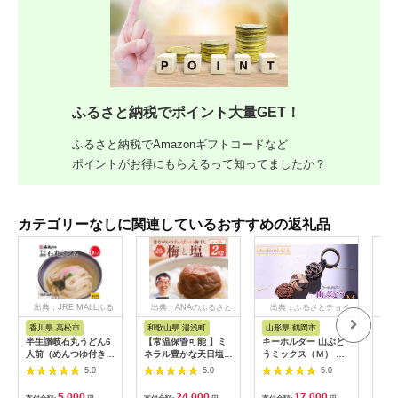
ふるさと納税でポイント大量GET！
ふるさと納税でAmazonギフトコードなど
ポイントがお得にもらえるって知ってましたか？
カテゴリーなしに関連しているおすすめの返礼品
出典：JRE MALLふる
出典：ANAのふるさと
出典：ふるさとチョイ
出
さと納税
納税
ス
香川県 高松市
和歌山県 湯浅町
山形県 鶴岡市
佐
半生讃岐石丸うどん6
【常温保管可能 】ミ
キーホルダー 山ぶど
【伊
人前（めんつゆ付き）
ネラル豊かな天日塩だ
うミックス（Ｍ） 山
ース
麺300g×2袋
けで漬けた無添加梅干
形県鶴岡市 アトリエ
5.0
5.0
5.0
し2kg 梅ボーイズ｜
かおる | 山葡萄 雑貨
南高梅
キーホルダー ギフト
5,000
24,000
17,000