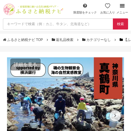
限度額をチェック
お気に入り
メニュー
検索
ふるさと納税ナビ TOP
返礼品検索
カテゴリーなし
【ふ
詳細を見る