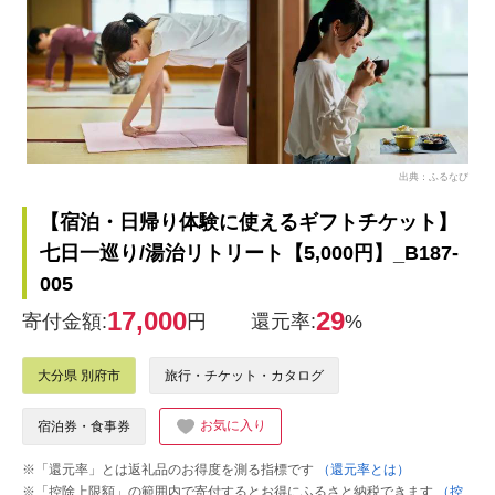
出典：ふるなび
【宿泊・日帰り体験に使えるギフトチケット】
七日一巡り/湯治リトリート【5,000円】_B187-
005
17,000
29
寄付金額:
円
還元率:
%
大分県 別府市
旅行・チケット・カタログ
お気に入り
宿泊券・食事券
※「還元率」とは返礼品のお得度を測る指標です
（還元率とは）
※「控除上限額」の範囲内で寄付するとお得にふるさと納税できます
（控