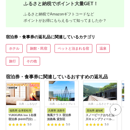
ふるさと納税でポイント大量GET！
ふるさと納税でAmazonギフトコードなど
ポイントがお得にもらえるって知ってましたか？
宿泊券・食事券の返礼品に関連しているカテゴリ
ホテル
旅館・民宿
ペットと泊まれる宿
温泉
旅行
その他
宿泊券・食事券に関連しているおすすめの返礼品
出典：ふるなび
出典：ふるさとプレミ
出典：ふるさとチョイ
出
アム
ス
福島県 会津若松市
兵庫県 淡路市
高知県 越知町
富
YUKKURA Inn 1名様
海風テラス 宿泊券
スノーピークおち仁淀
立山
宿泊券 (6600円分) ワ
淡路島 貸別荘
川キャンプフィールド
券 1
ーケーションお試しプ
「住箱-jyubako-」ペ
額 6
5.0
5.0
5.0
ラン｜東北 福島県 会
ア宿泊チケット
ケッ