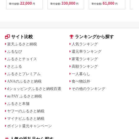
津若松市 東山温泉 旅
山荘
22,000
330,000
61,000
寄付金額:
円
寄付金額:
円
寄付金額:
円
寄付
行 クーポン 利用券
観光
[0800]
ト 
アル
観光
部観光
サイト比較
ランキングから探す
楽天ふるさと納税
人気ランキング
ふるなび
還元率ランキング
ふるさとチョイス
家電ランキング
さとふる
高額ランキング
ふるさとプレミアム
一人暮らし
ANAのふるさと納税
食べ物以外
dショッピングふるさと納税百選
その他のランキング
au PAY ふるさと納税
ふるさと本舗
ヤフーのふるさと納税
マイナビふるさと納税
ポイント還元キャンペーン