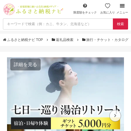
限度額をチェック
お気に入り
メニュー
検索
ふるさと納税ナビ TOP
返礼品検索
旅行・チケット・カタログ
詳細を見る