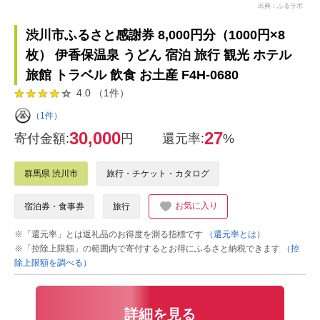
出典：ふるラボ
渋川市ふるさと感謝券 8,000円分（1000円×8
枚） 伊香保温泉 うどん 宿泊 旅行 観光 ホテル
旅館 トラベル 飲食 お土産 F4H-0680
4.0 （1件）
（1件）
30,000
27
寄付金額:
円
還元率:
%
群馬県 渋川市
旅行・チケット・カタログ
お気に入り
宿泊券・食事券
旅行
※「還元率」とは返礼品のお得度を測る指標です
（還元率とは）
※「控除上限額」の範囲内で寄付するとお得にふるさと納税できます
（控
除上限額を調べる）
詳細を見る