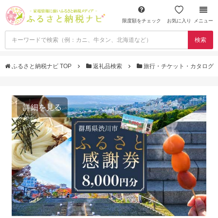
限度額をチェック
お気に入り
メニュー
検索
ふるさと納税ナビ TOP
返礼品検索
旅行・チケット・カタログ
詳細を見る