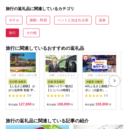
旅行の返礼品に関連しているカテゴリ
ホテル
旅館・民宿
ペットと泊まれる宿
温泉
旅行
その他
旅行に関連しているおすすめの返礼品
出典：楽天ふるさと納
出典：ふるさとチョイ
出典：ふるさとチョイ
出
税
ス
ス
石川県 加賀市
京都 府京都市
大阪府 大阪市
兵
【ふるさと納税】 か
【MKハイヤー観光】
HISふるさと納税クー
【ふ
がり吉祥亭 和室 平日
【ミニバン5時間】ド
ポン（大阪市）
効期
限定 ペア宿泊券 1泊2
ライバーとめぐるとっ
30,000円分_OS039-
も使
5.0
5.0
5.0
食付 2名 ペア 食事付
ておきの京都観光（3
0001-07
60
温泉 宿泊券 旅行 トラ
／21-6／20・10／1-
券 
127,000
108,000
100,000
寄付金額:
円
寄付金額:
円
寄付金額:
円
寄付
ベル 宿泊 宿泊施設 宿
11／30）
旅行
レジャー F6P-0991
カニ
行 
宿 
旅行の返礼品に関連している記事の紹介
ン 
行 