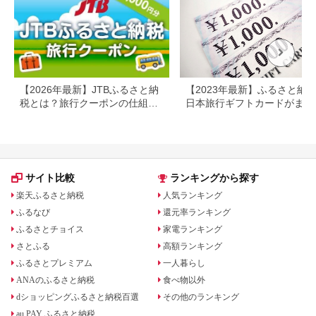
プレ
日 2
【2026年最新】JTBふるさと納
【2023年最新】ふるさと納
税とは？旅行クーポンの仕組
日本旅行ギフトカードがまだ
み・使い方をわかりやすく解説
らえる⁉
サイト比較
ランキングから探す
楽天ふるさと納税
人気ランキング
ふるなび
還元率ランキング
ふるさとチョイス
家電ランキング
さとふる
高額ランキング
ふるさとプレミアム
一人暮らし
ANAのふるさと納税
食べ物以外
dショッピングふるさと納税百選
その他のランキング
au PAY ふるさと納税