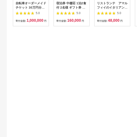
自転車オーダーメイド
宿泊券 中棚荘 1泊2食
リストランテ アマル
チケット 30万円分
付 2名様 ギフト券 チ
フィイのイタリアンデ
【1360365】
ケット 券 宿泊 旅行
ィナーコースA ペア
5.0
5.0
5.0
温泉 食事
券
1,000,000
160,000
48,000
寄付金額:
円
寄付金額:
円
寄付金額:
円