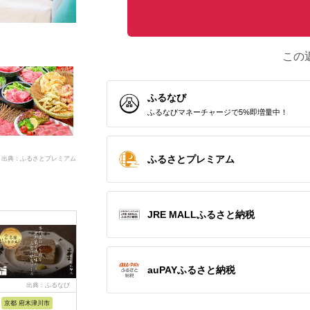
この
ふるなび
ふるなびマネーチャージで5%即増量中！
ふるさとプレミアム
出典：ふるさとプレミアム
JRE MALLふるさと納税
auPAYふるさと納税
出典：ふるなび
出典：ふるなび
出典：ふるなび
出典：ふ
京都 府木津川市
長崎県
埼玉県 飯能市
宮崎県 都