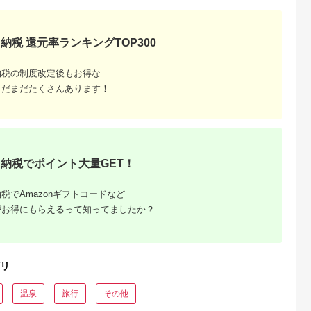
付】ゴルフク
北軽井沢・八ッ場ダム
全日 さんねむ温泉 ペ
[№5695-0585]島田
補助券
周辺ほか町内各所で利
ア宿泊券[2名:1泊朝食
総合スポーツセンタ
_GI-
用可能な長野原町ふる
付・スタンダードツイ
利用回数券12枚綴り
5.0
5.0
5.0
5.0
都城市) ゴルフ
さと感謝券（3,000円
ン] 旅行券 チケット
（プールorトレーニ
納税 還元率ランキングTOP300
,000,000
10,000
51,000
14,000
ブ ダンロ
分）
グ室)
円
寄付金額:
円
寄付金額:
円
寄付金額:
円
シオ スリク
ーブランド
納税の制度改定後もお得な
購入補助券
ドライバー
まだまだたくさんあります！
ェイウッド
ド ウエッ
デル
納税でポイント大量GET！
税でAmazonギフトコードなど
がお得にもらえるって知ってましたか？
リ
温泉
旅行
その他