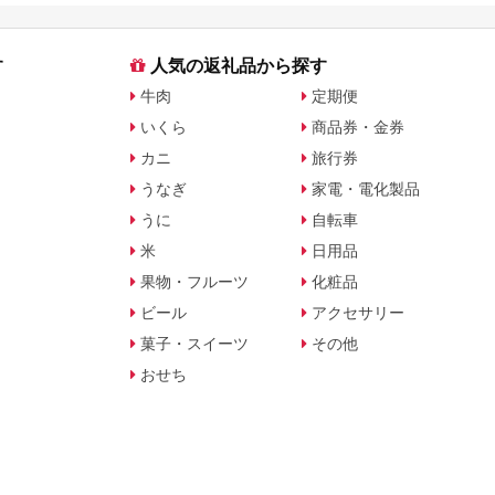
す
人気の返礼品から探す
牛肉
定期便
いくら
商品券・金券
カニ
旅行券
うなぎ
家電・電化製品
うに
自転車
米
日用品
果物・フルーツ
化粧品
ビール
アクセサリー
菓子・スイーツ
その他
おせち