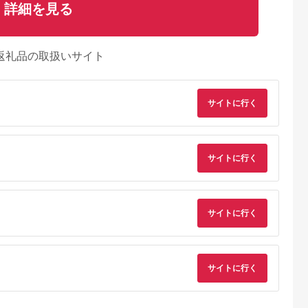
詳細を見る
返礼品の取扱いサイト
サイトに行く
サイトに行く
サイトに行く
サイトに行く
るさとチョイ
出典：ふるさとチョイ
出典：ふるさとプレミ
出典：ふるさとチョ
ス
ス
アム
城市
群馬県 長野原町
秋田県 にかほ市
静岡県 島田市