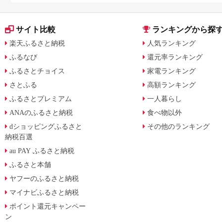
サイト比較
ランキングから探
楽天ふるさと納税
人気ランキング
ふるなび
還元率ランキング
ふるさとチョイス
家電ランキング
さとふる
高額ランキング
ふるさとプレミアム
一人暮らし
ANAのふるさと納税
食べ物以外
dショッピングふるさと
その他のランキング
納税百選
au PAY ふるさと納税
ふるさと本舗
ヤフーのふるさと納税
マイナビふるさと納税
ポイント還元キャンペー
ン