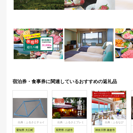
宿泊券・食事券に関連しているおすすめの返礼品
出典：ふるさとチョイ
出典：ふるさとプレミ
出典：ふるなび
ス
アム
愛知県 大口町
長野県 小諸市
神奈川県 鎌倉市