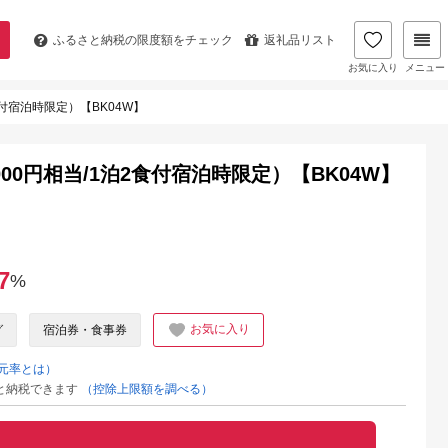
ふるさと納税の
限度額をチェック
返礼品リスト
お気に入り
メニュー
食付宿泊時限定）【BK04W】
00円相当/1泊2食付宿泊時限定）【BK04W】
7
%
お気に入り
グ
宿泊券・食事券
元率とは）
と納税できます
（控除上限額を調べる）