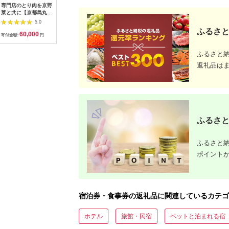
専門店のとり肉を京野
界 雲仙 ふるさと納
【BlueTarp】ランチ
【先行受
菜と共に【京都烏丸御
税宿泊ギフト券
お食事券(ペア) チケッ
ラブ購入
池】で味わう2名様焼
（15,000円）【星野
ト HNNC001
300,000円
5.0
5.0
5.0
鳥コースお食事券
リゾート】
C701_(
ふるさと
60,000
50,000
14,000
1
064-15
ゴルフクラ
寄付金額:
円
寄付金額:
円
寄付金額:
円
寄付金額:
ップ ゼク
ソン クリ
ふるさと
チケット 
アイアン 
返礼品は
フェアウ
ハイブリッ
ジ 最新モ
ふるさと
ふるさと納
ポイント
宿泊券・食事券の返礼品に関連しているカテゴ
ホテル
旅館・民宿
ペットと泊まれる宿