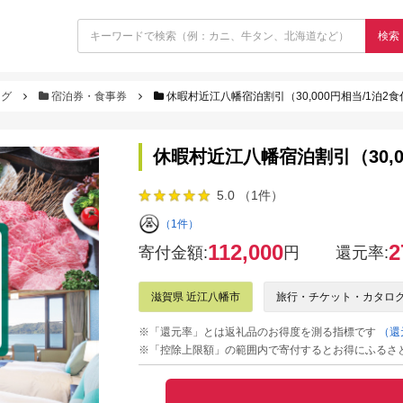
検索
ログ
宿泊券・食事券
休暇村近江八幡宿泊割引（30,000円相当/1泊2
休暇村近江八幡宿泊割引（30,0
5.0 （1件）
（1件）
112,000
2
寄付金額:
円
還元率:
滋賀県 近江八幡市
旅行・チケット・カタロ
※「還元率」とは返礼品のお得度を測る指標です
（還
※「控除上限額」の範囲内で寄付するとお得にふるさ