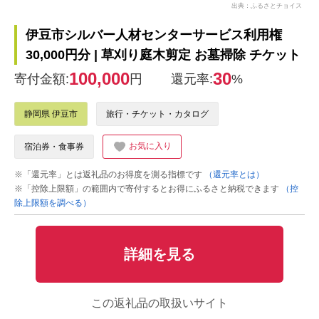
出典：ふるさとチョイス
伊豆市シルバー人材センターサービス利用権
30,000円分 | 草刈り庭木剪定 お墓掃除 チケット
100,000
30
寄付金額:
円
還元率:
%
静岡県 伊豆市
旅行・チケット・カタログ
お気に入り
宿泊券・食事券
※「還元率」とは返礼品のお得度を測る指標です
（還元率とは）
※「控除上限額」の範囲内で寄付するとお得にふるさと納税できます
（控
除上限額を調べる）
詳細を見る
この返礼品の取扱いサイト