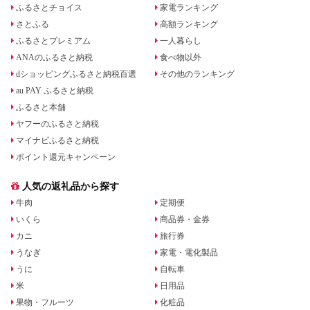
ふるさとチョイス
家電ランキング
さとふる
高額ランキング
ふるさとプレミアム
一人暮らし
ANAのふるさと納税
食べ物以外
dショッピングふるさと納税百選
その他のランキング
au PAY ふるさと納税
ふるさと本舗
ヤフーのふるさと納税
マイナビふるさと納税
ポイント還元キャンペーン
人気の返礼品から探す
牛肉
定期便
いくら
商品券・金券
カニ
旅行券
うなぎ
家電・電化製品
うに
自転車
米
日用品
果物・フルーツ
化粧品