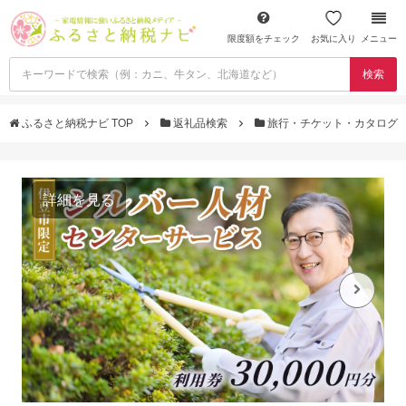
限度額をチェック
お気に入り
メニュー
検索
ふるさと納税ナビ TOP
返礼品検索
旅行・チケット・カタログ
詳細を見る