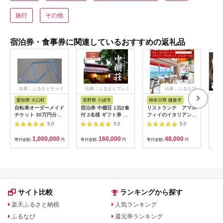
旅行
その他
宿泊券・食事券に関連しているおすすめの返礼品
出典：ふるさとチョイ
出典：ふるさとプレミ
出典：ふるなび
ス
アム
愛知県 大口町
長野県 小諸市
神奈川県 鎌倉市
京
自転車オーダーメイド
宿泊券 中棚荘 1泊2食
リストランテ アマル
専門
チケット 30万円分
付 2名様 ギフト券 チ
フィイのイタリアンデ
菜と
【1360365】
ケット 券 宿泊 旅行
ィナーコースA ペア
池】
5.0
5.0
5.0
温泉 食事
券
鳥コ
064
1,000,000
160,000
48,000
寄付金額:
円
寄付金額:
円
寄付金額:
円
寄付
サイト比較
ランキングから探す
楽天ふるさと納税
人気ランキング
ふるなび
還元率ランキング