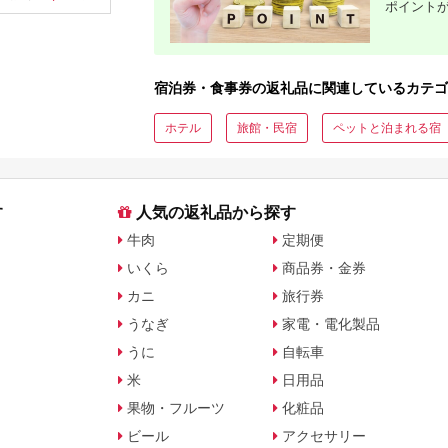
ポイント
観光 レジャー チケッ
ア 夫婦 カップル 送料
復興 北陸
ト 登山 トレッキング
無料[MFA002]
アルペンルート 山岳
観光 立山観光 立山黒
部観光 F6T-778
宿泊券・食事券の返礼品に関連しているカテゴ
ホテル
旅館・民宿
ペットと泊まれる宿
す
人気の返礼品から探す
牛肉
定期便
いくら
商品券・金券
カニ
旅行券
うなぎ
家電・電化製品
うに
自転車
米
日用品
果物・フルーツ
化粧品
ビール
アクセサリー