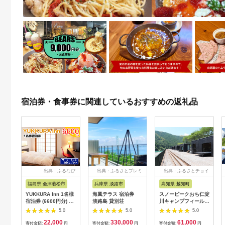
宿泊券・食事券に関連しているおすすめの返礼品
出典：ふるなび
出典：ふるさとプレミ
出典：ふるさとチョイ
アム
ス
福島県 会津若松市
兵庫県 淡路市
高知県 越知町
YUKKURA Inn 1名様
海風テラス 宿泊券
スノーピークおち仁淀
宿泊券 (6600円分) ワ
淡路島 貸別荘
川キャンプフィールド
ーケーションお試しプ
「住箱-jyubako-」ペ
5.0
5.0
5.0
ラン｜東北 福島県 会
ア宿泊チケット
22,000
330,000
61,000
津若松市 東山温泉 旅
寄付金額:
円
寄付金額:
円
寄付金額:
円