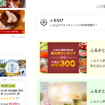
この
ふるなび
ふるなびマネーチャージで5%即増量中！
出典：ふるなび
ふるさと
ふるさと
返礼品は
出典：ふるさとプレミ
出典：ふるなび
出典：ふるさとチョイ
出典：ふ
アム
ス
富山県 立山町
岐阜県 土岐市
京都 府京都市
石川県 金
ふるさと
立山町 宿泊施設 宿泊
うなぎ横綱 名物 ひつ
【御池クリニック】が
FABRIC 
券 15,000円分 (寄附
まぶし ペア お食事券
んドック PETベーシ
ダーセッ
額 60,000円) 宿泊チ
/ 鰻 ご飯 チケット 旅
ックコース受診チケッ
立て券 95
5.0
5.0
5.0
ケット 宿泊 宿 山小屋
行 お出かけ うなぎ 食
ト
石川 金沢
ふるさと納
60,000
28,000
320,000
3
山荘 ホテル 旅 旅行
事 ランチ ディナー ペ
加賀 百万
寄付金額:
円
寄付金額:
円
寄付金額:
円
寄付金額: