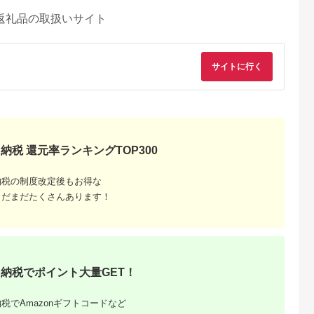
返礼品の取扱いサイト
サイトに行く
納税 還元率ランキングTOP300
納税の制度改定後もお得な
まだまだたくさんあります！
るさとチョイ
出典：ふるなび
出典：ふるさとチョイ
出典：ふるさとパレ
ス
ス
沢市
栃木県 那須町
群馬県 長野原町
東京都新宿区
納税でポイント大量GET！
TOKYO オー
四季の宿 こよみ 宿泊
北軽井沢・八ッ場ダム
テジョンデお食事券
トアップお仕
利用券 30,000円｜宿
周辺ほか町内各所で利
(3,000円分)
,000円相当
泊 旅行 チケット 宿泊
用可能な長野原町ふる
5.0
5.0
5.0
5.0
 加賀百万石
券 旅行券 観光 国内旅
さと感謝券（3,000円
税でAmazonギフトコードなど
17,000
100,000
10,000
10,000
石 北陸 北陸
行 那須 栃木県 那須町
分）
円
寄付金額:
円
寄付金額:
円
寄付金額:
円