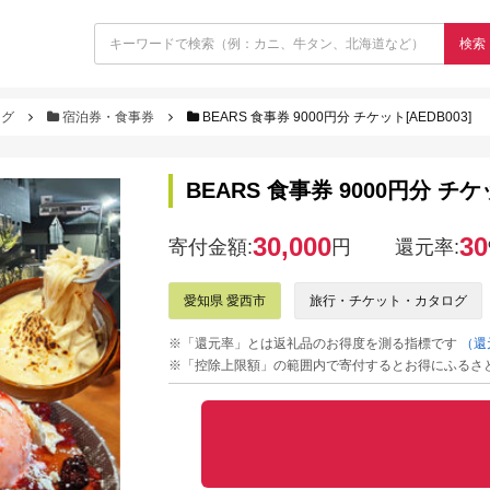
検索
ログ
宿泊券・食事券
BEARS 食事券 9000円分 チケット[AEDB003]
BEARS 食事券 9000円分 チケッ
30,000
30
寄付金額:
円
還元率:
愛知県 愛西市
旅行・チケット・カタログ
※「還元率」とは返礼品のお得度を測る指標です
（還
※「控除上限額」の範囲内で寄付するとお得にふるさ