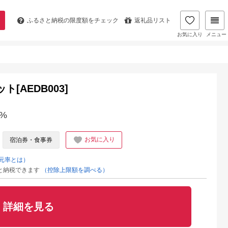
ふるさと納税の
限度額をチェック
返礼品リスト
お気に入り
メニュー
ト[AEDB003]
%
お気に入り
宿泊券・食事券
元率とは）
と納税できます
（控除上限額を調べる）
詳細を見る