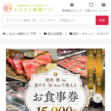
限度額をチェック
お気に入り
メニュー
検索
ふるさと納税ナビ TOP
返礼品検索
旅行・チケット・カタログ
詳細を見る