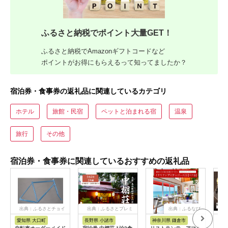
ふるさと納税でポイント大量GET！
ふるさと納税でAmazonギフトコードなど
ポイントがお得にもらえるって知ってましたか？
宿泊券・食事券の返礼品に関連しているカテゴリ
ホテル
旅館・民宿
ペットと泊まれる宿
温泉
旅行
その他
宿泊券・食事券に関連しているおすすめの返礼品
出典：ふるさとチョイ
出典：ふるさとプレミ
出典：ふるなび
ス
アム
愛知県 大口町
長野県 小諸市
神奈川県 鎌倉市
京