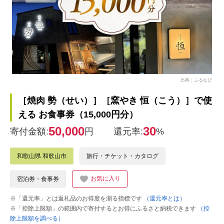
出典：ふるなび
［焼肉 勢（せい）］［窯やき 恒（こう）］で使
える お食事券（15,000円分）
50,000
30
寄付金額:
円
還元率:
%
和歌山県 和歌山市
旅行・チケット・カタログ
お気に入り
宿泊券・食事券
※「還元率」とは返礼品のお得度を測る指標です
（還元率とは）
※「控除上限額」の範囲内で寄付するとお得にふるさと納税できます
（控
除上限額を調べる）