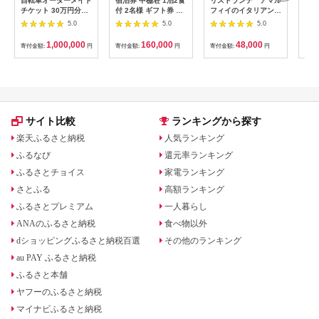
自転車オーダーメイド
宿泊券 中棚荘 1泊2食
リストランテ アマル
専門
チケット 30万円分
付 2名様 ギフト券 チ
フィイのイタリアンデ
菜と
【1360365】
ケット 券 宿泊 旅行
ィナーコースA ペア
池】
5.0
5.0
5.0
温泉 食事
券
鳥コ
064
1,000,000
160,000
48,000
寄付金額:
円
寄付金額:
円
寄付金額:
円
寄付
サイト比較
ランキングから探す
楽天ふるさと納税
人気ランキング
ふるなび
還元率ランキング
ふるさとチョイス
家電ランキング
さとふる
高額ランキング
ふるさとプレミアム
一人暮らし
ANAのふるさと納税
食べ物以外
dショッピングふるさと納税百選
その他のランキング
au PAY ふるさと納税
ふるさと本舗
ヤフーのふるさと納税
マイナビふるさと納税