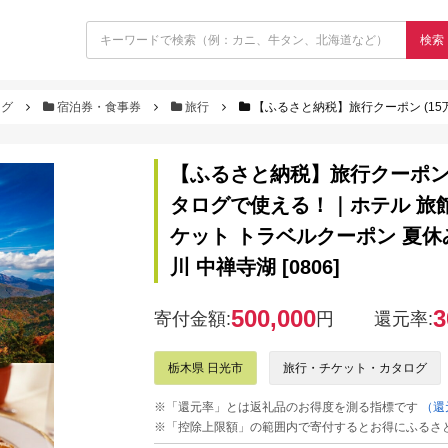
検索
ログ
宿泊券・食事券
旅行
【ふるさと納税】旅行クーポン (15万円分) 日光市 後から選べる旅行Webカタログで
【ふるさと納税】旅行クーポン (
タログで使える！｜ホテル 旅館 
ケット トラベルクーポン 夏休み
川 中禅寺湖 [0806]
500,000
3
寄付金額:
円
還元率:
栃木県 日光市
旅行・チケット・カタログ
※「還元率」とは返礼品のお得度を測る指標です
（還
※「控除上限額」の範囲内で寄付するとお得にふるさ