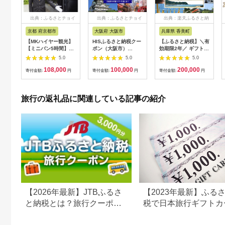
出典：ふるさとチョイ
出典：ふるさとチョイ
出典：楽天ふるさと納
ス
ス
税
京都 府京都市
大阪府 大阪市
兵庫県 香美町
【MKハイヤー観光】
HISふるさと納税クー
【ふるさと納税】＼有
【ミニバン5時間】ド
ポン（大阪市）
効期限2年／ ギフトに
ライバーとめぐるとっ
30,000円分_OS039-
も使える 宿泊補助券
5.0
5.0
5.0
ておきの京都観光（3
0001-07
60,000円分 宿泊助成
108,000
100,000
200,000
／21-6／20・10／1-
券 宿泊券 旅 トラベル
寄付金額:
円
寄付金額:
円
寄付金額:
円
11／30）
旅行券 兵庫県 香美町
カニ 温泉 海 観光 旅
行 関西 ホテル 旅館
旅行の返礼品に関連している記事の紹介
宿 体験 ギフト クーポ
ン 宿泊 お泊り 国内旅
行 但馬牛 旅館 温泉宿
プレゼント 贈答 母の
日 25-09
【2026年最新】JTBふるさ
【2023年最新】ふる
と納税とは？旅行クーポン
税で日本旅行ギフトカ
の仕組み・使い方をわかり
がまだもらえる⁉