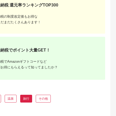
納税 還元率ランキングTOP300
典：ふるラボ
出典：楽天ふるさと納
出典：さとふる
出典：楽天ふるさと
税
納税の制度改定後もお得な
佐清水市
沖縄県 糸満市
群馬県 桐生市
長野県 軽井沢町
泉郷 共通
【ふるさと納税】【糸
桐生カントリークラブ
【ふるさと納税】軽
まだまだたくさんあります！
券 3,000
満市】しろくまツアー
使えるゴルフ利用券
沢 星野リゾート ふる
ずり温泉郷
で利用可能なWEB旅
(4,000円相当)
さと納税宿泊ギフト
5.0
5.0
5.0
5.0
ラベル ペア
行クーポン(6万円分）
(300,000円分) 宿泊
0,000
200,000
15,000
1,000,000
 ホテル 観光
星のや軽井沢 ホテル
円
寄付金額:
円
寄付金額:
円
寄付金額:
旅行 宿泊 宿
ブレストンコート
然 旅館 高知
BEB5軽井沢 お届
水市
け：※ご注文からお
納税でポイント大量GET！
3】
けまで1ヶ月～1ヶ月
半ほど頂戴します。
届け指定日は承れま
税でAmazonギフトコードなど
んので予めご了承願
ます。
がお得にもらえるって知ってましたか？
温泉
旅行
その他
るさと納
ンキング
・商品券