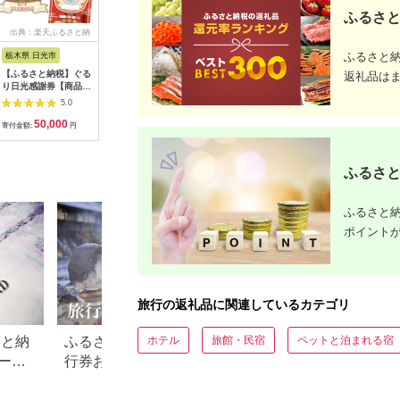
ふるさと
出典：楽天ふるさと納
出典：ふるラボ
出典：楽天ふるさと納
出
税
税
ふるさと
栃木県 日光市
三重県 多気町
静岡県 東伊豆町
高知県 土
【ふるさと納税】ぐる
宿泊券 90,000円分 コ
【ふるさと納税】迷っ
あしずり温
返礼品は
り日光感謝券【商品券
ンランショップ・ジャ
たらコレ！ ひがしい
宿泊クーポン
1万5千円分】｜旅行
パンが監修したはじめ
ず 満喫 宿泊 補助
円分 あし
5.0
5.0
5.0
券 クーポン券 お食事
てのホテル
券 （6千円分）
旅行券 ト
50,000
300,000
20,000
1
券 旅行 観光 温泉 旅
HACIENDA VISON ハ
B001／静岡県 東伊
家族 温泉
寄付金額:
円
寄付金額:
円
寄付金額:
円
寄付金額:
館 ホテル カフェ レジ
シェンダ ヴィソン マ
豆町
旅行 国内
ャー施設 地域商品券
ナーホテル ホテルチ
泊施設 自
チケット 日光市
ケット ホテル宿泊券
県 土佐清
ふるさと
[0292]
宿泊チケット 宿泊券
【R0131
旅行宿泊券 観光宿泊
券 高級 高級宿 三重県
ふるさと納
多気町 AI-30
ポイント
旅行の返礼品に関連しているカテゴリ
ホテル
旅館・民宿
ペットと泊まれる宿
さと納
ふるさと納税でもらえる旅
【2026年最新】ふ
ード
行券おすすめランキング
税 金券の返礼品ラ
【2026年最新版】還元率・
｜旅行券・食事券