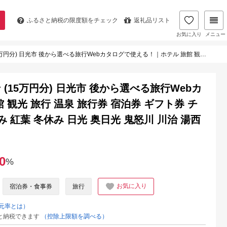
ふるさと納税の
限度額をチェック
返礼品リスト
お気に入り
メニュー
使える！｜ホテル 旅館 観光 旅行 温泉 旅行券 宿泊券 ギフト券 チケット トラベルクーポン 夏休み 紅葉 冬休み 日光 奥日光 鬼怒川 川治 湯西川 中禅寺湖 [0806]
15万円分) 日光市 後から選べる旅行Webカ
観光 旅行 温泉 旅行券 宿泊券 ギフト券 チ
 紅葉 冬休み 日光 奥日光 鬼怒川 川治 湯西
0
%
お気に入り
宿泊券・食事券
旅行
元率とは）
と納税できます
（控除上限額を調べる）