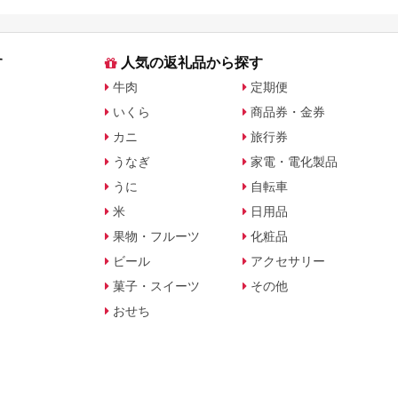
旅行会社別で徹底比較
を比較
す
人気の返礼品から探す
牛肉
定期便
いくら
商品券・金券
カニ
旅行券
うなぎ
家電・電化製品
うに
自転車
米
日用品
果物・フルーツ
化粧品
ビール
アクセサリー
菓子・スイーツ
その他
おせち