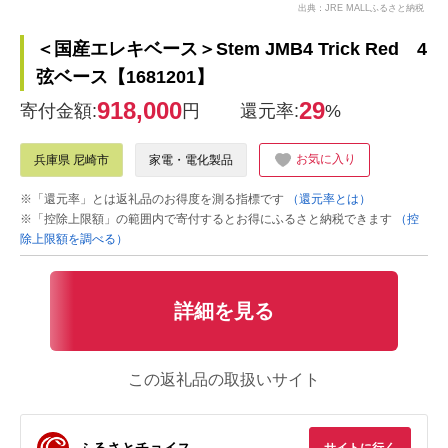
出典：JRE MALLふるさと納税
＜国産エレキベース＞Stem JMB4 Trick Red 4
弦ベース【1681201】
918,000
29
寄付金額:
円
還元率:
%
お気に入り
兵庫県 尼崎市
家電・電化製品
※「還元率」とは返礼品のお得度を測る指標です
（還元率とは）
※「控除上限額」の範囲内で寄付するとお得にふるさと納税できます
（控
除上限額を調べる）
詳細を見る
この返礼品の取扱いサイト
ふるさとチョイス