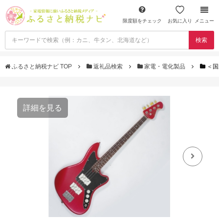
限度額をチェック
お気に入り
メニュー
検索
ふるさと納税ナビ TOP
返礼品検索
家電・電化製品
＜国
詳細を見る