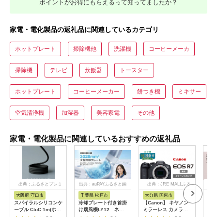
ポイントがお得にもらえるって知ってましたか？
家電・電化製品の返礼品に関連しているカテゴリ
ホットプレート
掃除機他
洗濯機
コーヒーメーカ
掃除機
テレビ
炊飯器
トースター
ホットプレート
コーヒーメーカー
餅つき機
ミキサー
空気清浄機
加湿器
美容家電
その他
家電・電化製品に関連しているおすすめの返礼品
出典：ふるさとプレミ
出典：auPAYふるさと納
出典：JRE MALLふる
出
アム
税
さと納税
大阪府 守口市
千葉県 松戸市
大分県 国東市
茨
市
スパイラルシリコンケ
冷却プレート付き首掛
【Canon】 キヤノン
LI
ーブル CtoC 1m(ホワ
け扇風機LY12 ネイ
ミラーレス カメラ
プス
イト) [2558]
ビー
EOS R7 ボディー キ