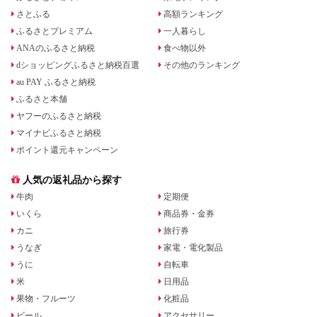
さとふる
高額ランキング
ふるさとプレミアム
一人暮らし
ANAのふるさと納税
食べ物以外
dショッピングふるさと納税百選
その他のランキング
au PAY ふるさと納税
ふるさと本舗
ヤフーのふるさと納税
マイナビふるさと納税
ポイント還元キャンペーン
人気の返礼品から探す
牛肉
定期便
いくら
商品券・金券
カニ
旅行券
うなぎ
家電・電化製品
うに
自転車
米
日用品
果物・フルーツ
化粧品
ビール
アクセサリー