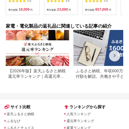
5.0
5.0
5.0
ヘア
ャノン 一眼 家電
リラ
_0022C
10,000
23,000
657,000
寄付金額:
円
寄付金額:
円
寄付金額:
円
サー
寄付
ー 頭
家電・電化製品の返礼品に関連している記事の紹介
【2026年版】楽天ふるさと納税
ふるさと納税、年収600万の
還元率ランキング｜高還元率返
付額を解説。共働きや子ども
礼品をジャンル別に比較
いる場合も
サイト比較
ランキングから探す
楽天ふるさと納税
人気ランキング
ふるなび
還元率ランキング
ふるさとチョイス
家電ランキング