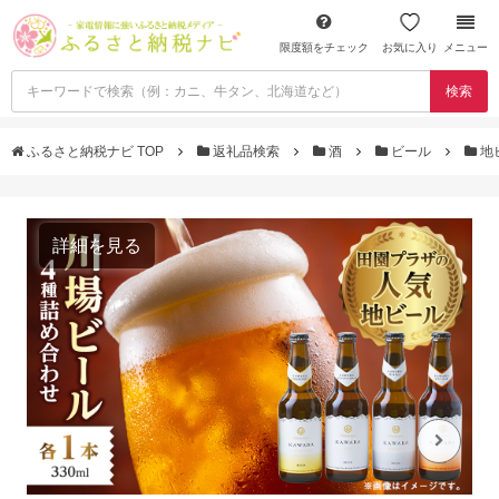
限度額をチェック
お気に入り
メニュー
検索
ふるさと納税ナビ TOP
返礼品検索
酒
ビール
地
詳細を見る