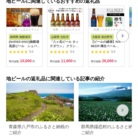
地ビールに関連しているおすすめの返礼品
出典：ふるさとチョイ
出典：ふるさとチョイ
出典：ふるさとチョイ
出
ス
ス
ス
静岡県 御殿場市
山梨県 北杜市
大阪府 泉佐野市
北
[№5565-0002]御殿場
「八ヶ岳ビール タッ
【ビールの縁側】KIX
北海
高原ビール シュバル
チダウン」 クラシッ
BEER 樽生ペールエ
のビ
ツ 350ml 8缶セッ
クセット330ml×6本
ール ３リットル（専
セッ
5.0
5.0
5.0
ト
セット
用ポンプ付き）
ス入
付き
10,000
11,000
26,000
寄付金額:
円
寄付金額:
円
寄付金額:
円
寄付
ビー
酒 麦
NU
手土
地ビールの返礼品に関連している記事の紹介
gi
無料
【L
青森県八戸市のふるさと納税の
群馬県嬬恋村のふるさと納税
ご紹介
ご紹介