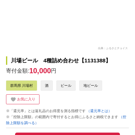
出典：ふるさとチョイス
川場ビール 4種詰め合わせ【1131388】
10,000
寄付金額:
円
群馬県 川場村
酒
ビール
地ビール
お気に入り
※「還元率」とは返礼品のお得度を測る指標です
（還元率とは）
※「控除上限額」の範囲内で寄付するとお得にふるさと納税できます
（控
除上限額を調べる）