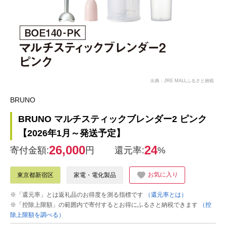
出典：JRE MALLふるさと納税
BRUNO
BRUNO マルチスティックブレンダー2 ピンク
【2026年1月～発送予定】
26,000
24
寄付金額:
円
還元率:
%
お気に入り
東京都新宿区
家電・電化製品
※「還元率」とは返礼品のお得度を測る指標です
（還元率とは）
※「控除上限額」の範囲内で寄付するとお得にふるさと納税できます
（控
除上限額を調べる）