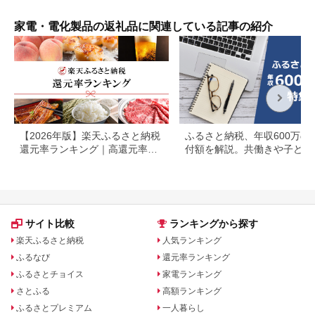
ト バレンタイン ホワ
日ギフ
イトデー 母の日 飛騨
高山 モアレ moare 柿
家電・電化製品の返礼品に関連している記事の紹介
下木材 AL001
【2026年版】楽天ふるさと納税
ふるさと納税、年収600万の
還元率ランキング｜高還元率返
付額を解説。共働きや子ども
礼品をジャンル別に比較
いる場合も
サイト比較
ランキングから探す
楽天ふるさと納税
人気ランキング
ふるなび
還元率ランキング
ふるさとチョイス
家電ランキング
さとふる
高額ランキング
ふるさとプレミアム
一人暮らし