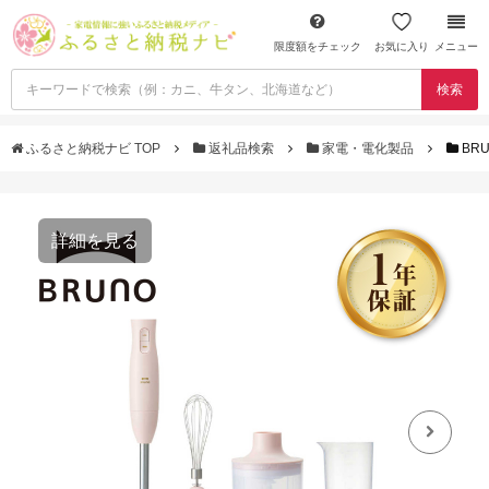
限度額をチェック
お気に入り
メニュー
検索
ふるさと納税ナビ TOP
返礼品検索
家電・電化製品
BR
詳細を見る