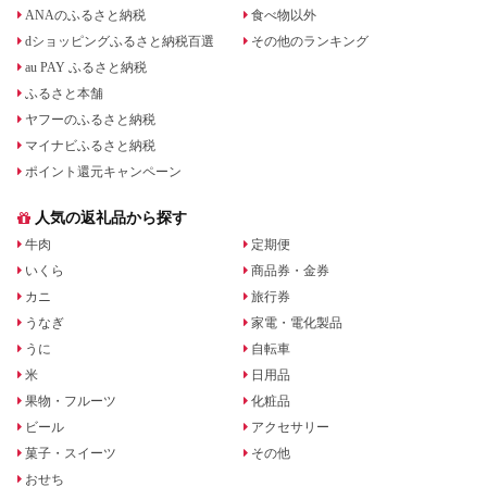
ANAのふるさと納税
食べ物以外
dショッピングふるさと納税百選
その他のランキング
au PAY ふるさと納税
ふるさと本舗
ヤフーのふるさと納税
マイナビふるさと納税
ポイント還元キャンペーン
人気の返礼品から探す
牛肉
定期便
いくら
商品券・金券
カニ
旅行券
うなぎ
家電・電化製品
うに
自転車
米
日用品
果物・フルーツ
化粧品
ビール
アクセサリー
菓子・スイーツ
その他
おせち