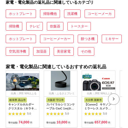
家電・電化製品の返礼品に関連しているカテゴリ
ホットプレート
掃除機他
洗濯機
コーヒーメーカ
掃除機
テレビ
炊飯器
トースター
ホットプレート
コーヒーメーカー
餅つき機
ミキサー
空気清浄機
加湿器
美容家電
その他
家電・電化製品に関連しているおすすめの返礼品
出典：JRE MALLふる
出典：ふるさとプレミ
出典：JRE MALLふる
出
さと納税
アム
さと納税
岐阜県 高山市
大阪府 守口市
大分県 国東市
茨
市
キャンドルホルダー
スパイラルシリコンケ
【Canon】 キヤノン
LI
クリスタル（キラキ
ーブル CtoC 1m(ホワ
ミラーレス カメラ
ウ 
ラ）ウォールナット ×
イト) [2558]
EOS R7 ボディー キ
5.0
5.0
5.0
ヤー
ガラス ろうそく立て
ャノン 一眼 家電
テ 
ロウソク立て クリス
_0022C
74,000
10,000
657,000
寄付金額:
円
寄付金額:
円
寄付金額:
円
贈呈
寄付
マス ギフト プレゼン
の日