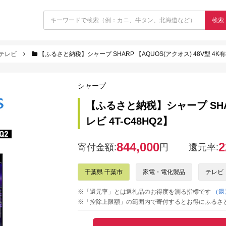
検索
テレビ
【ふるさと納税】シャープ SHARP 【AQUOS(アクオス) 48V型 4K有機
シャープ
【ふるさと納税】シャープ SHAR
レビ 4T-C48HQ2】
844,000
2
寄付金額:
円
還元率:
千葉県 千葉市
家電・電化製品
テレビ
※「還元率」とは返礼品のお得度を測る指標です
（還
※「控除上限額」の範囲内で寄付するとお得にふるさ