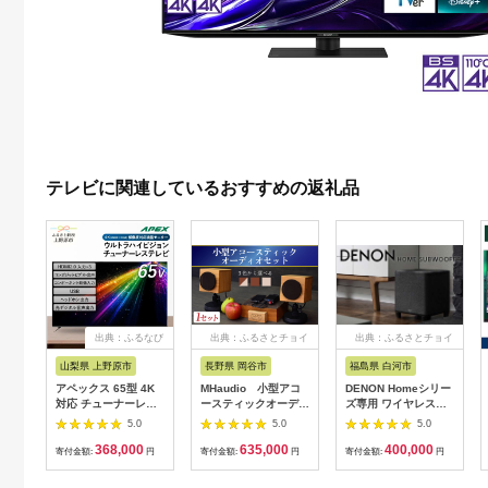
テレビに関連しているおすすめの返礼品
出典：ふるなび
出典：ふるさとチョイ
出典：ふるさとチョイ
ス
ス
山梨県 上野原市
長野県 岡谷市
福島県 白河市
アペックス 65型 4K
MHaudio 小型アコ
DENON Homeシリー
対応 チューナーレス
ースティックオーディ
ズ専用 ワイヤレス・
ウルトラハイビジョン
オセット
サブウーハー
5.0
5.0
5.0
液晶テレビ
［DENONHOMESUB
368,000
635,000
400,000
AP65DPX)
K］ F21R-844
寄付金額:
円
寄付金額:
円
寄付金額:
円