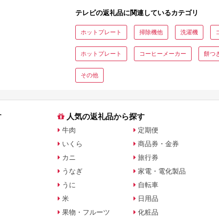
テレビの返礼品に関連しているカテゴリ
ホットプレート
掃除機他
洗濯機
ホットプレート
コーヒーメーカー
餅つ
その他
す
人気の返礼品から探す
牛肉
定期便
いくら
商品券・金券
カニ
旅行券
うなぎ
家電・電化製品
うに
自転車
米
日用品
果物・フルーツ
化粧品