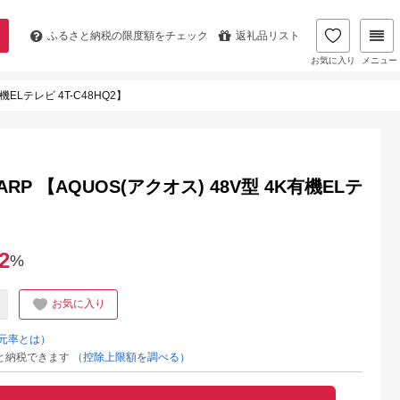
ふるさと納税の
限度額をチェック
返礼品リスト
お気に入り
メニュー
ELテレビ 4T-C48HQ2】
P 【AQUOS(アクオス) 48V型 4K有機ELテ
2
%
お気に入り
元率とは）
と納税できます
（控除上限額を調べる）