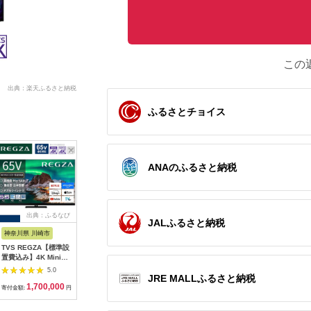
この
出典：楽天ふるさと納税
ふるさとチョイス
ANAのふるさと納税
出典：ふるなび
出典：JRE MALLふる
出典：ふるなび
出
JALふるさと納税
さと納税
神奈川県 川崎市
宮城県 角田市
山梨県 上野原市
山梨県 上
TVS REGZA【標準設
テレビ Google液晶
【ふるなび限定】アペ
【ふるな
置費込み】4K Mini
TV 32V型 LT-32WGX-
ックス 19V型 ハイビ
ビ 24V
LED液晶テレビ
F1 ブラック
ジョン液晶テレビ
ン 液晶テ
5.0
4.6
4.5
JRE MALLふるさと納税
REGZA ( レグザ )
AP1910BJMK3
ペックス (A
1,700,000
109,000
94,000
1
Z970Rシリーズ 65V
FN-Limite
寄付金額:
円
寄付金額:
円
寄付金額:
円
寄付金額:
型 [ 4Kチューナー内
蔵 / YouTube対応 ]