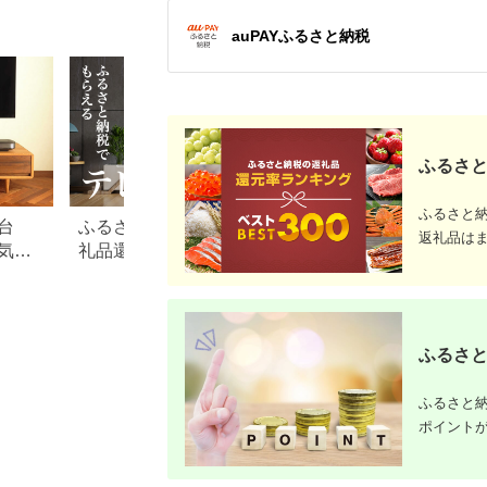
65Z970R 【 テレビ
TV 65型 65インチ
auPAYふるさと納税
65V Mini LED 液晶
4K Z970R series タ
イムシフトマシン搭載
フラッグシップモデル
ダブルウインドウ 家
電 人気 おすすめ 】
ふるさと
ふるさと
台
ふるさと納税「テレビ」返
ふるさと納税でテ
返礼品は
気返
礼品還元率ランキング！お
イソンの掃除機！
すすめ返礼品も紹介
那市返礼品の全て
ふるさと
ふるさと納
ポイント