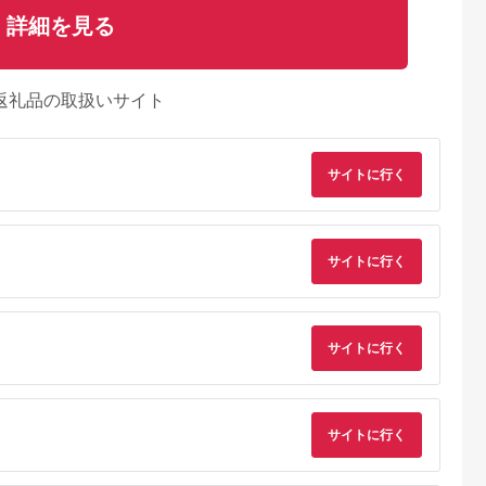
詳細を見る
返礼品の取扱いサイト
サイトに行く
サイトに行く
典：ふるなび
出典：ふるなび
出典：楽天ふるさと納
出典：ふるな
サイトに行く
税
野原市
山梨県 上野原市
千葉県 千葉市
神奈川県 川崎市
び限定】テレ
アペックス 32V型ハ
【ふるさと納税】テレ
TVS REGZA【標準
型 ハイビジョ
イビジョン液晶テレビ
ビ 19型 液晶テレビ
置費込み】4K有機EL
レビ 家電 ア
AP3240BJ
シャープ SHARP
テレビ REGZA ( レ
4.5
4.5
4.0
P2440BJ)
AQUOS アクオス
ザ ) X9900R シリー
サイトに行く
00,000
110,000
129,000
2,180,000
d
19V型 2T-C19GE1 セ
65V型 [ 4Kチューナ
円
寄付金額:
円
寄付金額:
円
寄付金額:
カンドテレビ 寝室 子
ー内蔵 / YouTube対
供部屋 書斎 液晶TV
] 65X9900R 【 テレ