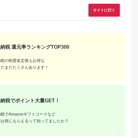
裏番組録画 外付け
ビ TV 65型 65インチ
HDD対応 低反射パネ
65V 有機EL 4K
サイトに行く
ル コンパクト 見やす
X9900R series タイ
い 家電 電化製品 送料
ムシフトマシン搭載
無料
ダブルウインドウ 家
電 人気 おすすめ 】
納税 還元率ランキングTOP300
納税の制度改定後もお得な
レビやダ
まだまだたくさんあります！
長野県伊
納税でポイント大量GET！
税でAmazonギフトコードなど
がお得にもらえるって知ってましたか？