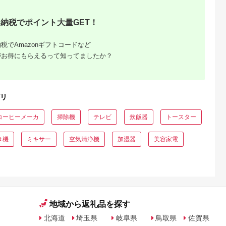
納税でポイント大量GET！
税でAmazonギフトコードなど
がお得にもらえるって知ってましたか？
リ
コーヒーメーカ
掃除機
テレビ
炊飯器
トースター
き機
ミキサー
空気清浄機
加湿器
美容家電
地域から返礼品を探す
北海道
埼玉県
岐阜県
鳥取県
佐賀県