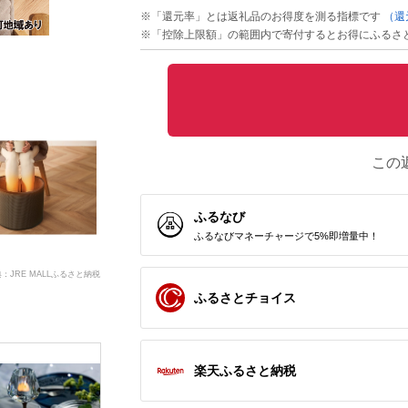
※「還元率」とは返礼品のお得度を測る指標です
（還
※「控除上限額」の範囲内で寄付するとお得にふるさ
この
ふるなび
ふるなびマネーチャージで5%即増量中！
：JRE MALLふるさと納税
ふるさとチョイス
楽天ふるさと納税