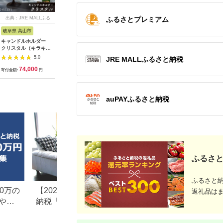
ふるさとプレミアム
出典：JRE MALLふる
出典：ふるなび
出典：ふるなび
出
さと納税
岐阜県 高山市
広島県 福山市
静岡県 浜松市
神奈川県 
キャンドルホルダー
工具 電子工作用はん
ピアノ HP702 ライト
MOTTER
クリスタル（キラキ
だこてセット X-
オーク調 設置作業付
AC充電器 
ラ）ウォールナット ×
2000E[BAEG004]工
ピアノ
USB-C 1
5.0
5.0
5.0
JRE MALLふるさと納税
ガラス ろうそく立て
具
A 1ポー
74,000
11,000
600,000
1
ロウソク立て クリス
式プラグ 
寄付金額:
円
寄付金額:
円
寄付金額:
円
寄付金額:
マス ギフト プレゼン
PSE適合
ト バレンタイン ホワ
(MOT-
イトデー 母の日 飛騨
ACPD35
高山 モアレ moare 柿
ルアイリス
auPAYふるさと納税
下木材 AL001
県 海老名
ふるさと
ふるさと
0万の
【2026年最新版】ふるさと
楽天ふるさと納税
返礼品は
や子
納税「食べ物以外」返礼品
りの家電探し。お
の還元率ランキング！
ンキングまとめ