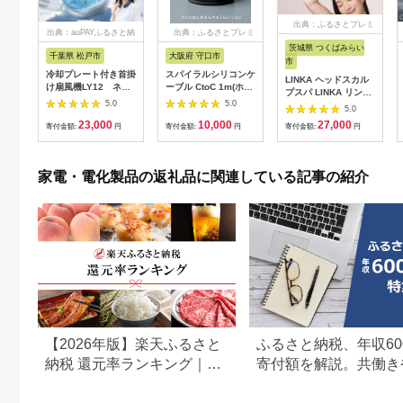
出典：ふるさとプレミ
出典：auPAYふるさと納
出典：ふるさとプレミ
アム
税
アム
茨城県 つくばみらい
千葉県 松戸市
大阪府 守口市
市
冷却プレート付き首掛
スパイラルシリコンケ
LINKA ヘッドスカル
け扇風機LY12 ネイ
ーブル CtoC 1m(ホワ
プスパ LINKA リンカ
ビー
イト) [2558]
5.0
5.0
ヘアケア ヘッドスパ
5.0
リラックス 美容 マッ
23,000
10,000
27,000
寄付金額:
円
寄付金額:
円
寄付金額:
円
サージ マッサージャ
ー 頭皮[EV11-NT]
家電・電化製品の返礼品に関連している記事の紹介
【2026年版】楽天ふるさと
ふるさと納税、年収60
納税 還元率ランキング｜高
寄付額を解説。共働き
還元率返礼品をジャンル別
どもがいる場合も