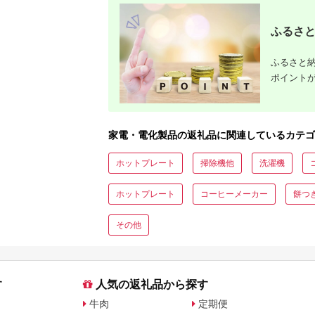
ふるさと
ふるさと納
ポイント
家電・電化製品の返礼品に関連しているカテゴ
ホットプレート
掃除機他
洗濯機
ホットプレート
コーヒーメーカー
餅つ
その他
す
人気の返礼品から探す
牛肉
定期便