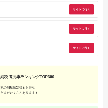
出典：JRE MALLふる
典：ふるなび
出典：JRE MALLふる
出典：ふるな
サイトに行く
さと納税
さと納税
茨城県 つくばみらい
海老名市
大分県 国東市
大阪府 貝塚市
市
U(モッテル)
【Canon】 キヤノン
乾電池エボルタNEO
PD35W
ミラーレス カメラ
LINKA エアリーブロ
単3・4形 計20本 ア
ポートUSB-
EOS R7 ボディー キ
ウ リンカ 美容 ドライ
カリ乾電池 パナソニ
5.0
5.0
5.0
サイトに行く
ト 折りたたみ
ャノン 一眼 家電
ヤー ヘアケア 髪 エス
ック
5.0
1,000
657,000
12,000
急速充電
_0022C
テ ギフト ラッピング
円
寄付金額:
円
寄付金額:
円
46,000
寄付金額:
円
製品 2年保証
贈呈品 プレゼント 母
の日 母の日準備 母の
WU1) ペー
日ギフト [EV08-NT]
【 神奈川
サイトに行く
市 】
納税 還元率ランキングTOP300
納税の制度改定後もお得な
でこだわ
まだまだたくさんあります！
すすめラ