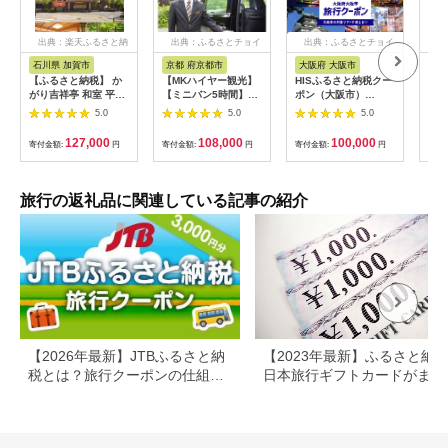
出典：楽天ふるさと納
出典：ふるさとチョイ
出典：ふるさとチョイ
出
税
ス
ス
石川県 加賀市
京都 府京都市
大阪府 大阪市
兵
【ふるさと納税】 か
【MKハイヤー観光】
HISふるさと納税クー
【ふ
がり吉祥亭 和室 平日
【ミニバン5時間】ド
ポン（大阪市）
効期
限定 ペア宿泊券 1泊2
ライバーとめぐるとっ
30,000円分_OS039-
も使
5.0
5.0
5.0
食付 2名 ペア 食事付
ておきの京都観光（3
0001-07
60
温泉 宿泊券 旅行 トラ
／21-6／20・10／1-
券 
127,000
108,000
100,000
寄付金額:
円
寄付金額:
円
寄付金額:
円
寄付
ベル 宿泊 宿泊施設 宿
11／30）
旅行
レジャー F6P-0991
カニ
行 
宿 
旅行の返礼品に関連している記事の紹介
ン 
行 
プレ
日 2
【2026年最新】JTBふるさと納
【2023年最新】ふるさと納
税とは？旅行クーポンの仕組
日本旅行ギフトカードがまだ
み・使い方をわかりやすく解説
らえる⁉