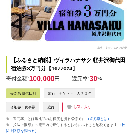
出典：楽天ふるさと納税
【ふるさと納税】ヴィラハナサク 軽井沢御代田
宿泊券3万円分【1677024】
100,000
30
寄付金額:
円
還元率:
%
長野県 御代田町
旅行・チケット・カタログ
お気に入り
宿泊券・食事券
旅行
※「還元率」とは返礼品のお得度を測る指標です
（還元率とは）
※「控除上限額」の範囲内で寄付するとお得にふるさと納税できます
（控
除上限額を調べる）