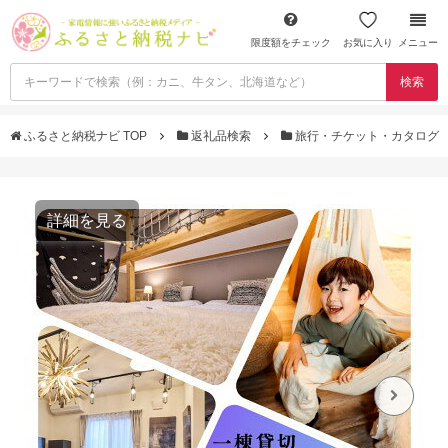
限度額をチェック
お気に入り
メニュー
検索
ふるさと納税ナビ TOP
返礼品検索
旅行・チケット・カタログ
詳細を見る