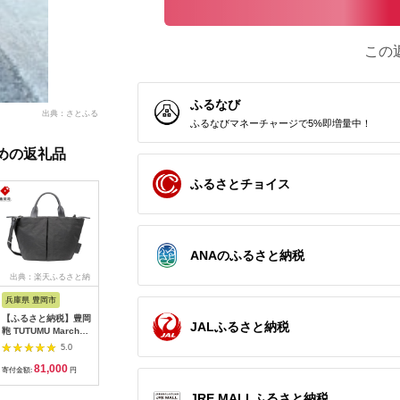
この
ふるなび
出典：さとふる
ふるなびマネーチャージで5%即増量中！
めの返礼品
ふるさとチョイス
ANAのふるさと納税
出典：楽天ふるさと納
出典：ふるさとチョイ
出典：楽天ふるさと納
出典：楽
税
ス
税
兵庫県 豊岡市
栃木県 栃木市
滋賀県 米原市
兵庫県 豊
【ふるさと納税】豊岡
スマートサイフ Lサイ
【ふるさと納税】富士
【ふるさ
JALふるさと納税
鞄 TUTUMU Marche
ズ スマホポーチ
金梅帆布トートバッグ
鞄 TUTUM
XS SD（S3600）グ
HUKURO 栃木レザー
(S)
M トート
5.0
5.0
5.0
レー / レディース ミ
全6色【かばん ファッ
イビー）（S
81,000
66,000
21,000
8
ニトートバッグ ショ
ション 人気 おすすめ
157）/ 
寄付金額:
円
寄付金額:
円
寄付金額:
円
寄付金額:
ルダー 2way コンパ
】
レディース
クト
バッグ A
JRE MALLふるさと納税