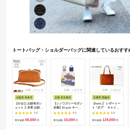
トートバッグ・ショルダーバッグに関連しているおすす
出典：さとふる
出典：ふるラボ
出典：ふるなび
大阪府 和泉市
京都 府京都市
兵庫県 西脇市
【がま口 お財布ポシ
【シノワズリーモダン
【horii.】 レザートー
ェット 】本革 お財布
京都】Ki-yan キーヤ
ト ”ボブ” キャメ
ショルダー ショルダ
ンカットワーク刺繍
ル 129-8
5.0
5.0
5.0
ーバッグ【aw-17nns-
防水・撥水トートバッ
66,000
10,000
129,000
CA】
グ 蓮花・ホワイト［
寄付金額:
円
寄付金額:
円
寄付金額:
円
京都 日傘 ブランド 防
水 撥水 トート 濡れた