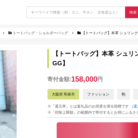
検索
トートバッグ・ショルダーバッグ
【トートバッグ】本革 シュリンクレ
【トートバッグ】本革 シュリンク
GG】
158,000
寄付金額:
円
大阪府 和泉市
ファッション
鞄
※「還元率」とは返礼品のお得度を測る指標です
（還
※「控除上限額」の範囲内で寄付するとお得にふるさ