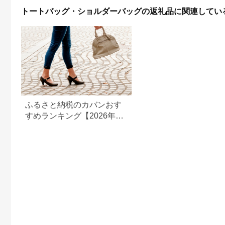
傘を入れてもOK カッ
トートバッグ・ショルダーバッグの返礼品に関連してい
トワーク刺繍 おしゃ
れ 人気 おすすめ レデ
ィス 女性用 ギフト プ
レゼント お取り寄せ
通販 送料無料 ふるさ
と納税 ］
ふるさと納税のカバンおす
すめランキング【2026年】
人気バッグの還元率を比較