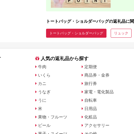
トートバッグ・ショルダーバッグの返礼品に関
トートバッグ・ショルダーバッグ
リュック
す
人気の返礼品から探す
牛肉
定期便
いくら
商品券・金券
カニ
旅行券
うなぎ
家電・電化製品
うに
自転車
米
日用品
果物・フルーツ
化粧品
ビール
アクセサリー
菓子・スイーツ
その他