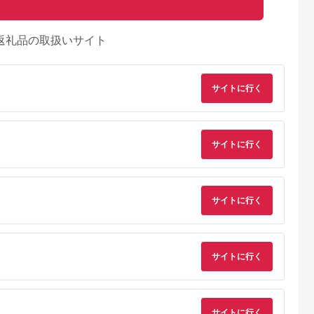
返礼品の取扱いサイト
サイトに行く
サイトに行く
サイトに行く
天ふるさと納
出典：楽天ふるさと納
出典：ふるさとチョイ
出典：ふるさとチョ
税
税
ス
岡市
滋賀県 高島市
岡山県 西粟倉村
大阪府 忠岡町
と納税】豊岡
【ふるさと納税】【J-
牛革 ショルダーバッ
nordic+japan トー
サイトに行く
U Marche
238】kii工房 帆布か
グ（M) Z-UY-A95A
トバッグ&保冷ラン
バッグM（ネ
ばん ボックスショル
バッグセット(モダニ
5.0
5.0
5.0
5.0
2200 24-
ダー 先染めキャメル
ズムBK)【1065434
4,000
31,000
184,000
5,000
トート バッグ
【高島屋選定品】
円
寄付金額:
円
寄付金額:
円
寄付金額:
円
 マザーズ
4サイズ対応
サイトに行く