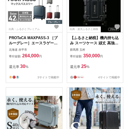
出典：ふるさとプレミアム
出典：楽天ふるさと納税
PROTeCA MAXPASS-3 ［ブ
【ふるさと納税】機内持ち込
ルーグレー］エースラゲージ
み スーツケース 頑丈 高強度
スーツケース キャリーケース
PROTEX プロテックス 27L
北海道 赤平市
群馬県 玉村
[NO.02961（03）] プロテカ
ハンドメイド キャリーケース
264,000
350,000
寄付金額:
円
寄付金額:
円
マックスパス 旅 キャリー か
【PROTEX】（色：ブラッ
ばん バッグ 国産 日本製 抗ウ
ク）
30
25
還元率
%
還元率
%
イルス仕様 北海道 赤平市
3サイトで掲載中
4サイトで掲載中