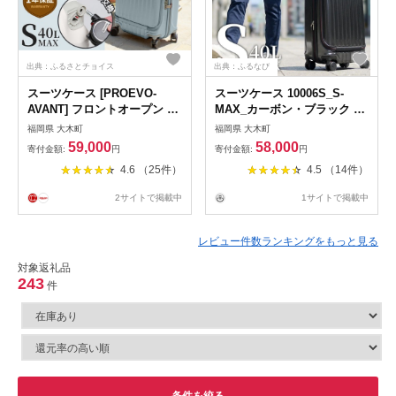
出典：ふるさとチョイス
出典：ふるなび
スーツケース [PROEVO-
スーツケース 10006S_S-
AVANT] フロントオープン ス
MAX_カーボン・ブラック キ
ーツケース 機内持ち込み対応
ャリーケース FN-Limited-PR
福岡県 大木町
福岡県 大木町
ストッパー付き S-MAX 選べ
AY198
59,000
58,000
寄付金額:
円
寄付金額:
円
るカラー展開 [10006S] 福岡
4.6 （25件）
4.5 （14件）
県 大木町 株式会社 レクサス
AY-S0005
2サイトで掲載中
1サイトで掲載中
レビュー件数ランキングをもっと見る
対象返礼品
243
件