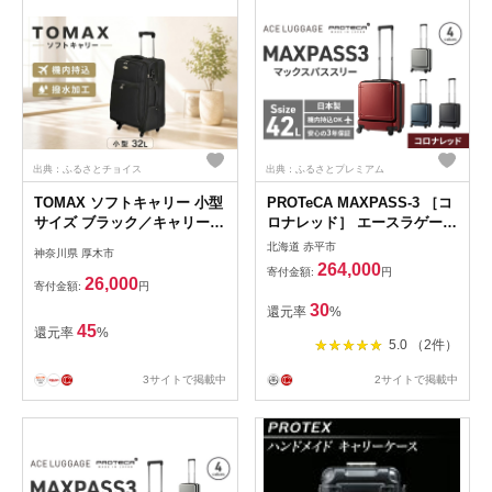
出典：ふるさとチョイス
出典：ふるさとプレミアム
TOMAX ソフトキャリー 小型
PROTeCA MAXPASS-3 ［コ
サイズ ブラック／キャリーバ
ロナレッド］ エースラゲージ
ック スーツケース
スーツケース キャリーケース
北海道 赤平市
神奈川県 厚木市
[NO.02961（10）] プロテカ
264,000
寄付金額:
円
マックスパス 旅 キャリー か
26,000
寄付金額:
円
ばん バッグ 国産 日本製 抗ウ
30
還元率
%
イルス仕様 北海道 赤平市
45
還元率
%
5.0 （2件）
3サイトで掲載中
2サイトで掲載中