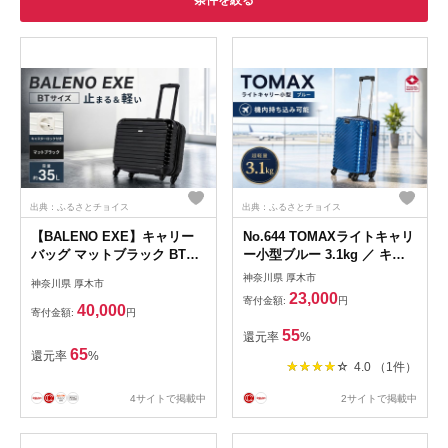
条件を絞る
出典：ふるさとチョイス
出典：ふるさとチョイス
【BALENO EXE】キャリー
No.644 TOMAXライトキャリ
バッグ マットブラック BTサ
ー小型ブルー 3.1kg ／ キャ
イズ（容量約35L）
リーバック スーツケース カ
神奈川県 厚木市
神奈川県 厚木市
バン 神奈川県
23,000
寄付金額:
円
40,000
寄付金額:
円
55
還元率
%
65
還元率
%
4.0 （1件）
4サイトで掲載中
2サイトで掲載中