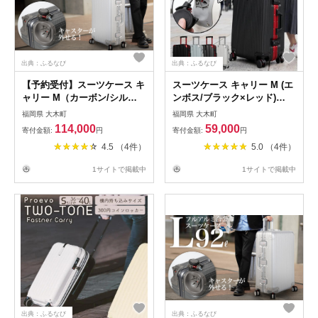
出典：ふるなび
出典：ふるなび
【予約受付】スーツケース キ
スーツケース キャリー M (エ
ャリー M（カーボン/シルバ
ンボス/ブラック×レッド)
ー） [PROEVO] [30002]
[PROEVO] [12002S ] AY362
福岡県 大木町
福岡県 大木町
AY154
114,000
59,000
寄付金額:
円
寄付金額:
円
4.5 （4件）
5.0 （4件）
1サイトで掲載中
1サイトで掲載中
出典：ふるなび
出典：ふるなび