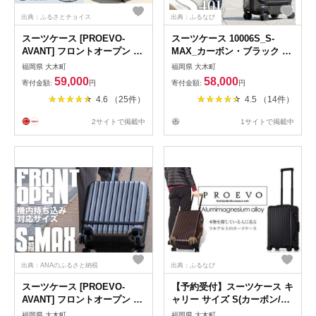
出典：ふるさとチョイス
出典：ふるなび
スーツケース [PROEVO-
スーツケース 10006S_S-
AVANT] フロントオープン ス
MAX_カーボン・ブラック キ
ーツケース 機内持ち込み対応
ャリーケース FN-Limited-PR
福岡県 大木町
福岡県 大木町
ストッパー付き S-MAX 選べ
AY198
59,000
58,000
寄付金額:
円
寄付金額:
円
るカラー展開 [10006S] 福岡
4.6 （25件）
4.5 （14件）
県 大木町 株式会社 レクサス
AY-S0005
2サイトで掲載中
1サイトで掲載中
出典：ANAのふるさと納税
出典：ふるなび
スーツケース [PROEVO-
【予約受付】スーツケース キ
AVANT] フロントオープン ス
ャリー サイズ S(カーボン/シ
ーツケース 機内持ち込み対応
ルバー) [PROEVO] [30001]
福岡県 大木町
福岡県 大木町