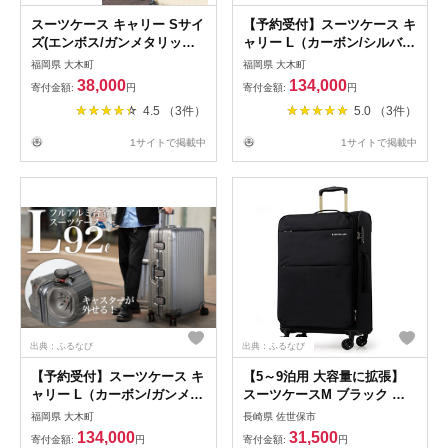
スーツケース キャリー Sサイ
【予約受付】スーツケース キ
ズ(エンボス/ガンメタリック)
ャリー L（カーボン/シルバ
[PROEVO] [10002SS] AY335
ー） [PROEVO] [30003]
福岡県 大木町
福岡県 大木町
AY160
38,000
134,000
寄付金額:
円
寄付金額:
円
4.5 （3件）
5.0 （3件）
1サイトで掲載中
1サイトで掲載中
出典：ふるなび
出典：ふるなび
【予約受付】スーツケース キ
【5～9泊用 大容量に拡張】
ャリー L（カーボン/ガンメタ
スーツケースM ブラック キ
リック） [PROEVO] [30003]
ャリーバッグ 超軽量 ソフト
福岡県 大木町
長崎県 佐世保市
AY156
スーツケース 黒 AIR6327
134,000
31,500
寄付金額:
円
寄付金額:
円