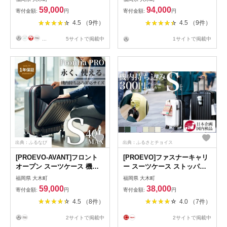
ストッパー付き S-MAX（ス
AY148
59,000
94,000
寄付金額:
円
寄付金額:
円
クラッチ/ガンメタリック）
4.5 （9件）
4.5 （9件）
[10006S] 大木町 株式会社 レ
クサス AY200
...
5サイトで掲載中
1サイトで掲載中
出典：ふるなび
出典：ふるさとチョイス
[PROEVO-AVANT]フロント
[PROEVO]ファスナーキャリ
オープン スーツケース 機内
ー スーツケース ストッパー
持ち込み対応 ストッパー付き
付き 機内持ち込み Sサイズ
福岡県 大木町
福岡県 大木町
S-MAX（エンボス/ガンメタ
[10002S] 選べる7色カラー展
59,000
38,000
寄付金額:
円
寄付金額:
円
リック） [10006S] AY202
開 福岡県 大木町 株式会社 レ
4.5 （8件）
4.0 （7件）
クサス AY-S0028
2サイトで掲載中
2サイトで掲載中