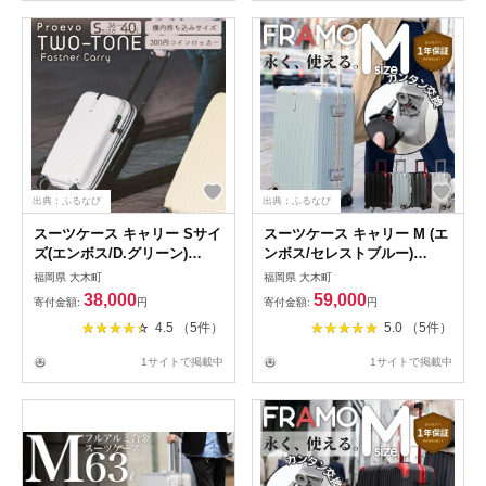
出典：ふるなび
出典：ふるなび
スーツケース キャリー Sサイ
スーツケース キャリー M (エ
ズ(エンボス/D.グリーン)
ンボス/セレストブルー)
[PROEVO] [10002S] AY336
[PROEVO] [12002S] AY364
福岡県 大木町
福岡県 大木町
38,000
59,000
寄付金額:
円
寄付金額:
円
4.5 （5件）
5.0 （5件）
1サイトで掲載中
1サイトで掲載中