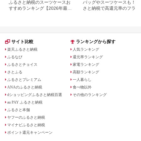
ふるさと納税のスーツケースお
バッグやスーツケースも！ふ
すすめランキング【2026年最
さと納税で高還元率のフライ
新】還元率・人気返礼品を比較
ワンが貰える！
サイト比較
ランキングから探す
楽天ふるさと納税
人気ランキング
ふるなび
還元率ランキング
ふるさとチョイス
家電ランキング
さとふる
高額ランキング
ふるさとプレミアム
一人暮らし
ANAのふるさと納税
食べ物以外
dショッピングふるさと納税百選
その他のランキング
au PAY ふるさと納税
ふるさと本舗
ヤフーのふるさと納税
マイナビふるさと納税
ポイント還元キャンペーン