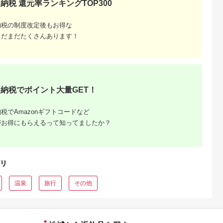
納税 還元率ランキングTOP300
るさとチョイ
出典：ふるさとチョイ
出典：ふるなび
出典：ふるさとチョ
納税の制度改定後もお得な
ス
ス
都市
石川県 金沢市
栃木県 那須町
群馬県 長野原町
まだまだたくさんあります！
リニック】が
FABRIC TOKYO オー
四季の宿 こよみ 宿泊
北軽井沢・八ッ場ダ
PETベーシ
ダーセットアップお仕
利用券 30,000円｜宿
周辺ほか町内各所で
ス受診チケッ
立て券 95,000円相当
泊 旅行 チケット 宿泊
用可能な長野原町ふ
5.0
5.0
5.0
5.0
石川 金沢 加賀百万石
券 旅行券 観光 国内旅
さと感謝券（3,000
20,000
317,000
100,000
10,000
加賀 百万石 北陸 北陸
行 那須 栃木県 那須町
分）
円
寄付金額:
円
寄付金額:
円
寄付金額:
円
復興 北陸支援
〔G-27〕
納税でポイント大量GET！
税でAmazonギフトコードなど
がお得にもらえるって知ってましたか？
リ
温泉
旅行
その他