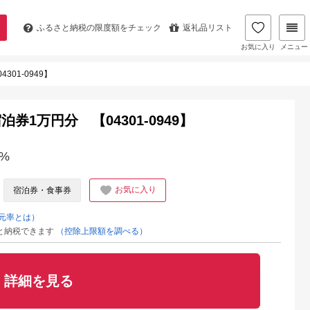
ふるさと納税の
限度額をチェック
返礼品リスト
お気に入り
メニュー
01-0949】
1万円分 【04301-0949】
%
お気に入り
宿泊券・食事券
元率とは）
と納税できます
（控除上限額を調べる）
詳細を見る