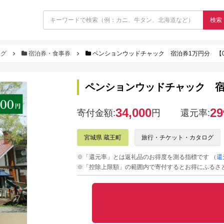
検索
ログ
宿泊券・食事券
ペンションウッドチャック 宿泊券1万円分 【043
ペンションウッドチャック 宿泊券
34,000
29
寄付金額:
円
還元率:
宮城県 蔵王町
旅行・チケット・カタログ
※「還元率」とは返礼品のお得度を測る指標です
（還
※「控除上限額」の範囲内で寄付するとお得にふるさ