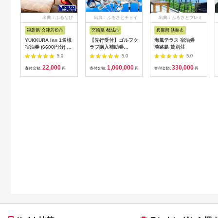
出典：ふるなび
出典：ふるさとチョイ
出典：ふるさとプレミ
ス
アム
福島県 会津若松市
宮崎県 都城市
兵庫県 淡路市
YUKKURA Inn 1名様
【先行受付】ゴルフク
海風テラス 宿泊券
宿泊券 (6600円分) ワ
ラブ購入補助券
淡路島 貸別荘
ーケーションお試しプ
300,000円_GI-
5.0
5.0
5.0
ラン｜東北 福島県 会
C701_(都城市) ゴルフ
22,000
1,000,000
330,000
津若松市 東山温泉 旅
ゴルフクラブ ダンロ
寄付金額:
円
寄付金額:
円
寄付金額:
円
行 クーポン 利用券
ップ ゼクシオ スリク
[0800]
ソン クリーブランド
チケット 購入補助券
アイアン ドライバー
フェアウェイウッド
ハイブリッド ウエッ
ジ 最新モデル