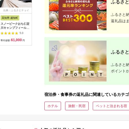
ふるさと
出典：ふるさとチョイ
出典：ふるさとプレミ
出典：ふるなび
出典：ふ
ふるさと
ス
アム
高知県 越知町
富山県 立山町
岐阜県 土岐市
京都 府京
返礼品は
スノーピークおち仁淀
立山町 宿泊施設 宿泊
うなぎ横綱 名物 ひつ
【御池ク
川キャンプフィールド
券 15,000円分 (寄附
まぶし ペア お食事券
んドック 
「住箱-jyubako-」ペ
額 60,000円) 宿泊チ
/ 鰻 ご飯 チケット 旅
ックコー
5.0
5.0
5.0
ア宿泊チケット
ケット 宿泊 宿 山小屋
行 お出かけ うなぎ 食
ト
61,000
60,000
28,000
3
山荘 ホテル 旅 旅行
事 ランチ ディナー ペ
寄付金額:
円
寄付金額:
円
寄付金額:
円
寄付金額:
観光 レジャー チケッ
ア 夫婦 カップル 送料
ト 登山 トレッキング
無料[MFA002]
ふるさと
アルペンルート 山岳
観光 立山観光 立山黒
部観光 F6T-778
ふるさと納
ポイント
宿泊券・食事券の返礼品に関連しているカテゴ
ホテル
旅館・民宿
ペットと泊まれる宿