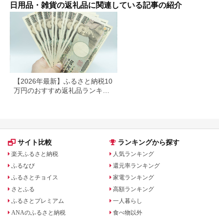
ィッシュ パルプ
日用品・雑貨の返礼品に関連している記事の紹介
100％ 無香料 1箱
400枚 東北産 製造元
北上市 トイレットペ
ーパー ダブル シング
ル 岩手県 北上市
E0292R0806-13
【2026年最新】ふるさと納税10
万円のおすすめ返礼品ランキン
グ｜食品・家電・日用品を厳選
サイト比較
ランキングから探す
楽天ふるさと納税
人気ランキング
ふるなび
還元率ランキング
ふるさとチョイス
家電ランキング
さとふる
高額ランキング
ふるさとプレミアム
一人暮らし
ANAのふるさと納税
食べ物以外