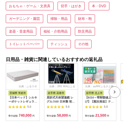
おもちゃ・ゲーム・文房具
切手・はがき
本・DVD
ガーデニング・園芸
掃除・用品
財布・鞄
楽器・音楽用品
福祉・介助用品
防災用品
トイレットペーパー
ティッシュ
その他
日用品・雑貨に関連しているおすすめの返礼品
出典：ふるラボ
出典：JRE MALLふる
出典：auPAYふるさと納
出典
さと納税
税
茨城県 常総市
岩手県 花巻市
岩手県 北上市
神
【日本ベッド】シルキ
屈折式天体望遠鏡 レ
【6/24～寄附額値上
【9
ーポケットレギュラー
グルス60 日本製 初心
げ】【順次発送】ティ
了】
11334 シングル 日本
者用 スマホ撮影 (カラ
ッシュペーパー 20箱
ミオ 
5.0
5.0
5.0
ベッド シルキーポケ
ー：オレンジ）
＆ トイレットロール
限定
ットレギュラー シン
【1835-2】
(ダブル) 48個 福祉施
キ 
740,000
58,000
21,500
寄付金額:
円
寄付金額:
円
寄付金額:
円
寄付
グル 通気性 ロングセ
設支援 日用品 常備品
ラー 放湿性 ※沖縄
備蓄品 box ちり紙 テ
県・離島への配送不可
ィシュー ボックステ