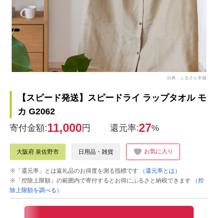
出典：ふるさと本舗
【スピード発送】スピードライ ラップタオル モ
カ G2062
11,000
27
寄付金額:
円
還元率:
%
お気に入り
大阪府 泉佐野市
日用品・雑貨
※「還元率」とは返礼品のお得度を測る指標です
（還元率とは）
※「控除上限額」の範囲内で寄付するとお得にふるさと納税できます
（控
除上限額を調べる）