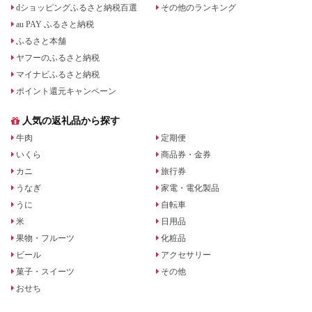
dショッピングふるさと納税百選
その他のランキング
au PAY ふるさと納税
ふるさと本舗
ヤフーのふるさと納税
マイナビふるさと納税
ポイント還元キャンペーン
人気の返礼品から探す
牛肉
定期便
いくら
商品券・金券
カニ
旅行券
うなぎ
家電・電化製品
うに
自転車
米
日用品
果物・フルーツ
化粧品
ビール
アクセサリー
菓子・スイーツ
その他
おせち