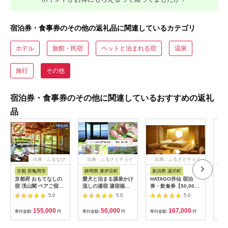
宿泊券・食事券のその他の返礼品に関連しているカテゴリ
ホテル
旅館・民宿
ペットと泊まれる宿
温泉
旅行
その他
宿泊券・食事券のその他に関連しているおすすめの返礼
品
出典：ふるなび
出典：ふるさとチョイ
出典：ふるさとチョイ
出
ス
ス
京都 府亀岡市
静岡県 東伊豆町
新潟県 湯沢町
三
京都府 おもてなしの
愛犬と泊まる源泉かけ
HATAGO井仙 宿泊
K-
宿 渓山閣 ペアご宿泊
流しの湯宿 湯宿福の
券・飲食券【50,000
券 1泊2食付
湯 宿泊補助券 15,000
円分】越後湯沢駅降り
5.0
5.0
5.0
円分 1293 ／ 福の湯
てすぐの温泉宿 【レ
静岡県 東伊豆 伊豆 愛
ジャー】
155,000
50,000
167,000
寄付金額:
円
寄付金額:
円
寄付金額:
円
寄付
犬 ペット