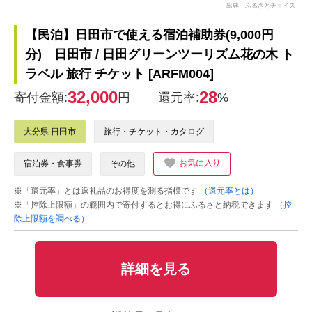
出典：ふるさとチョイス
【民泊】日田市で使える宿泊補助券(9,000円
分) 日田市 / 日田グリーンツーリズム花の木 ト
ラベル 旅行 チケット [ARFM004]
32,000
28
寄付金額:
円
還元率:
%
大分県 日田市
旅行・チケット・カタログ
お気に入り
宿泊券・食事券
その他
※「還元率」とは返礼品のお得度を測る指標です
（還元率とは）
※「控除上限額」の範囲内で寄付するとお得にふるさと納税できます
（控
除上限額を調べる）
詳細を見る