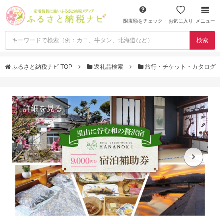
限度額をチェック
お気に入り
メニュー
検索
ふるさと納税ナビ TOP
返礼品検索
旅行・チケット・カタログ
詳細を見る