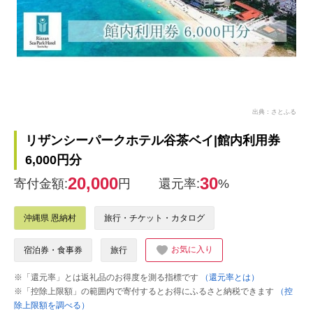
出典：さとふる
リザンシーパークホテル谷茶ベイ|館内利用券
6,000円分
20,000
30
寄付金額:
円
還元率:
%
沖縄県 恩納村
旅行・チケット・カタログ
お気に入り
宿泊券・食事券
旅行
※「還元率」とは返礼品のお得度を測る指標です
（還元率とは）
※「控除上限額」の範囲内で寄付するとお得にふるさと納税できます
（控
除上限額を調べる）