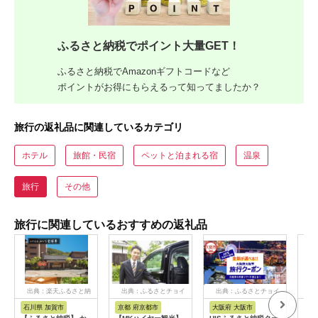
ふるさと納税でポイント大量GET！
ふるさと納税でAmazonギフトコードなど
ポイントがお得にもらえるって知ってましたか？
旅行の返礼品に関連しているカテゴリ
ホテル
旅館・民宿
ペットと泊まれる宿
温泉
旅行
その他
旅行に関連しているおすすめの返礼品
出典：楽天ふるさと納
出典：ふるさとチョイ
出典：ふるさとチョイ
出
税
ス
ス
石川県 加賀市
京都 府京都市
大阪府 大阪市
兵