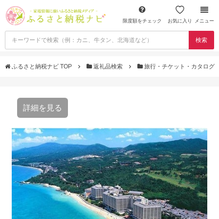
限度額をチェック
お気に入り
メニュー
検索
ふるさと納税ナビ TOP
返礼品検索
旅行・チケット・カタログ
詳細を見る