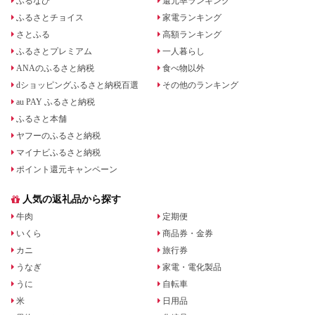
ふるなび
還元率ランキング
ふるさとチョイス
家電ランキング
さとふる
高額ランキング
ふるさとプレミアム
一人暮らし
ANAのふるさと納税
食べ物以外
dショッピングふるさと納税百選
その他のランキング
au PAY ふるさと納税
ふるさと本舗
ヤフーのふるさと納税
マイナビふるさと納税
ポイント還元キャンペーン
人気の返礼品から探す
牛肉
定期便
いくら
商品券・金券
カニ
旅行券
うなぎ
家電・電化製品
うに
自転車
米
日用品