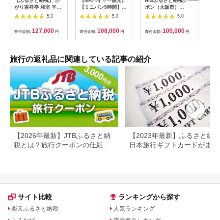
【ふるさと納税】 か
【MKハイヤー観光】
HISふるさと納税クー
【ふ
がり吉祥亭 和室 平日
【ミニバン5時間】ド
ポン（大阪市）
効期
限定 ペア宿泊券 1泊2
ライバーとめぐるとっ
30,000円分_OS039-
も使
5.0
5.0
5.0
食付 2名 ペア 食事付
ておきの京都観光（3
0001-07
60
温泉 宿泊券 旅行 トラ
／21-6／20・10／1-
券 
127,000
108,000
100,000
寄付金額:
円
寄付金額:
円
寄付金額:
円
寄付
ベル 宿泊 宿泊施設 宿
11／30）
旅行
レジャー F6P-0991
カニ
行 
宿 
旅行の返礼品に関連している記事の紹介
ン 
行 
プレ
日 2
【2026年最新】JTBふるさと納
【2023年最新】ふるさと納
税とは？旅行クーポンの仕組
日本旅行ギフトカードがまだ
み・使い方をわかりやすく解説
らえる⁉
サイト比較
ランキングから探す
楽天ふるさと納税
人気ランキング