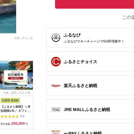
この
ふるなび
出典：さとふる
ふるなびマネーチャージで5%即増量中！
ふるさとチョイス
楽天ふるさと納税
出典：楽天ふるさと納
出典：楽天ふるさと納
出典：ふるラボ
出典：楽
税
税
兵庫県 香美町
栃木県 日光市
三重県 多気町
静岡県 東
【ふるさと納税】＼有
【ふるさと納税】ぐる
宿泊券 90,000円分 コ
【ふるさ
JRE MALLふるさと納税
効期限2年／ ギフトに
り日光感謝券【商品券
ンランショップ・ジャ
たらコレ
も使える 宿泊補助券
1万5千円分】｜旅行
パンが監修したはじめ
ず 満喫
5.0
5.0
5.0
60,000円分 宿泊助成
券 クーポン券 お食事
てのホテル
券 （6
200,000
50,000
300,000
2
券 宿泊券 旅 トラベル
券 旅行 観光 温泉 旅
HACIENDA VISON ハ
B001／
寄付金額:
円
寄付金額:
円
寄付金額:
円
寄付金額:
旅行券 兵庫県 香美町
館 ホテル カフェ レジ
シェンダ ヴィソン マ
豆町
カニ 温泉 海 観光 旅
ャー施設 地域商品券
ナーホテル ホテルチ
auPAYふるさと納税