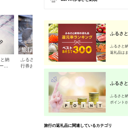
行 関西 ホテル 旅館
チケット 日光市
ケット ホテル宿泊券
宿 体験 ギフト クーポ
[0292]
宿泊チケット 宿泊券
ン 宿泊 お泊り 国内旅
旅行宿泊券 観光宿泊
行 但馬牛 旅館 温泉宿
券 高級 高級宿 三重県
プレゼント 贈答 母の
多気町 AI-30
日 25-09
ふるさと
ふるさと
返礼品は
さと納
ふるさと納税でもらえる旅
【2026年最新】ふ
ード
行券おすすめランキング
税 金券の返礼品ラ
【2026年最新版】還元率・
｜旅行券・食事券
旅行会社別で徹底比較
を比較
ふるさと
ふるさと納
ポイント
旅行の返礼品に関連しているカテゴリ