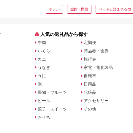
ホテル
旅館・民宿
ペットと泊まれる宿
す
人気の返礼品から探す
牛肉
定期便
いくら
商品券・金券
カニ
旅行券
うなぎ
家電・電化製品
うに
自転車
米
日用品
果物・フルーツ
化粧品
ビール
アクセサリー
菓子・スイーツ
その他
おせち