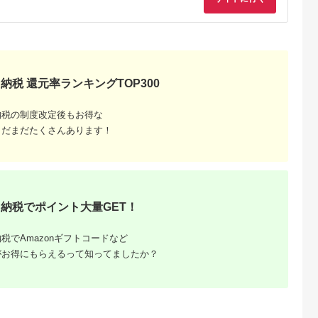
県 土佐清水市
【R01313】
納税 還元率ランキングTOP300
納税の制度改定後もお得な
まだまだたくさんあります！
るさと納
ンキング
・商品券
納税でポイント大量GET！
税でAmazonギフトコードなど
がお得にもらえるって知ってましたか？