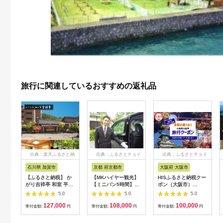
旅行に関連しているおすすめの返礼品
出典：楽天ふるさと納
出典：ふるさとチョイ
出典：ふるさとチョイ
税
ス
ス
石川県 加賀市
京都 府京都市
大阪府 大阪市
【ふるさと納税】 か
【MKハイヤー観光】
HISふるさと納税クー
がり吉祥亭 和室 平日
【ミニバン5時間】ド
ポン（大阪市）
限定 ペア宿泊券 1泊2
ライバーとめぐるとっ
30,000円分_OS039-
5.0
5.0
5.0
食付 2名 ペア 食事付
ておきの京都観光（3
0001-07
127,000
108,000
100,000
温泉 宿泊券 旅行 トラ
／21-6／20・10／1-
寄付金額:
円
寄付金額:
円
寄付金額:
円
ベル 宿泊 宿泊施設 宿
11／30）
レジャー F6P-0991