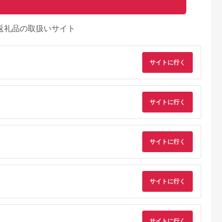
返礼品の取扱いサイト
サイトに行く
サイトに行く
サイトに行く
天ふるさと納
出典：ふるラボ
出典：楽天ふるさと納
出典：さとふ
税
税
伊豆町
高知県 土佐清水市
沖縄県 糸満市
群馬県 桐生市
と納税】迷っ
あしずり温泉郷 共通
【ふるさと納税】【糸
桐生カントリークラ
サイトに行く
！ ひがしい
宿泊クーポン券 3,000
満市】しろくまツアー
使えるゴルフ利用券
 宿泊 補助
円分 あしずり温泉郷
で利用可能なWEB旅
(4,000円相当)
5.0
5.0
5.0
5.0
千円分）
旅行券 トラベル ペア
行クーポン(6万円分）
0,000
10,000
200,000
15,000
静岡県 東伊
家族 温泉 ホテル 観光
円
寄付金額:
円
寄付金額:
円
寄付金額:
円
旅行 国内旅行 宿泊 宿
泊施設 自然 旅館 高知
サイトに行く