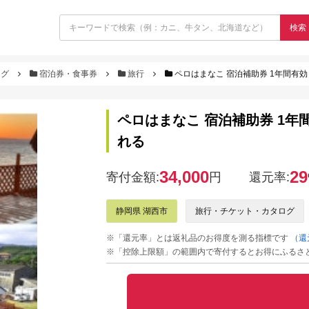
検索
ログ
宿泊券・食事券
旅行
ペロはまなこ 宿泊補助券 1年間有効
ペロはまなこ 宿泊補助券 1年
れる
34,000
29
寄付金額:
円
還元率:
静岡県 湖西市
旅行・チケット・カタログ
※「還元率」とは返礼品のお得度を測る指標です
（還
※「控除上限額」の範囲内で寄付するとお得にふるさ