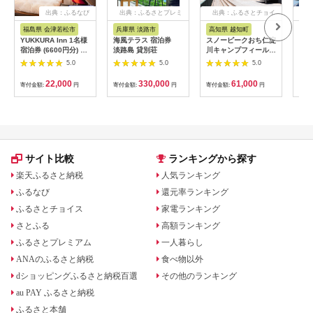
出典：ふるなび
出典：ふるさとプレミ
出典：ふるさとチョイ
出
アム
ス
福島県 会津若松市
兵庫県 淡路市
高知県 越知町
富
YUKKURA Inn 1名様
海風テラス 宿泊券
スノーピークおち仁淀
立山
宿泊券 (6600円分) ワ
淡路島 貸別荘
川キャンプフィールド
券 1
ーケーションお試しプ
「住箱-jyubako-」ペ
額 6
5.0
5.0
5.0
ラン｜東北 福島県 会
ア宿泊チケット
ケッ
津若松市 東山温泉 旅
山荘
22,000
330,000
61,000
寄付金額:
円
寄付金額:
円
寄付金額:
円
寄付
行 クーポン 利用券
観光
[0800]
ト 
アル
観光
部観光
サイト比較
ランキングから探す
楽天ふるさと納税
人気ランキング
ふるなび
還元率ランキング
ふるさとチョイス
家電ランキング
さとふる
高額ランキング
ふるさとプレミアム
一人暮らし
ANAのふるさと納税
食べ物以外
dショッピングふるさと納税百選
その他のランキング
au PAY ふるさと納税
ふるさと本舗