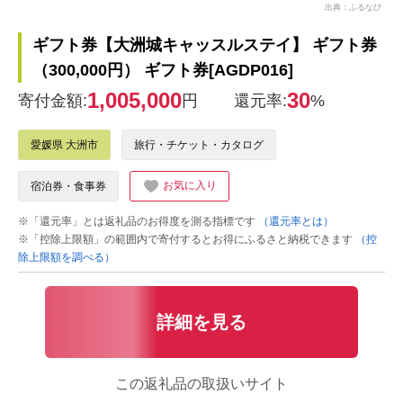
出典：ふるなび
ギフト券【大洲城キャッスルステイ】 ギフト券
（300,000円） ギフト券[AGDP016]
1,005,000
30
寄付金額:
円
還元率:
%
愛媛県 大洲市
旅行・チケット・カタログ
お気に入り
宿泊券・食事券
※「還元率」とは返礼品のお得度を測る指標です
（還元率とは）
※「控除上限額」の範囲内で寄付するとお得にふるさと納税できます
（控
除上限額を調べる）
詳細を見る
この返礼品の取扱いサイト