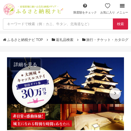
限度額をチェック
お気に入り
メニュー
検索
ふるさと納税ナビ TOP
返礼品検索
旅行・チケット・カタログ
詳細を見る