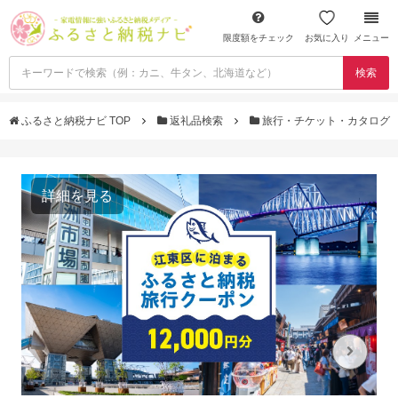
限度額をチェック
お気に入り
メニュー
検索
ふるさと納税ナビ TOP
返礼品検索
旅行・チケット・カタログ
詳細を見る