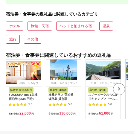
宿泊券・食事券の返礼品に関連しているカテゴリ
ホテル
旅館・民宿
ペットと泊まれる宿
温泉
旅行
その他
宿泊券・食事券に関連しているおすすめの返礼品
出典：ふるなび
出典：ふるさとプレミ
出典：ふるさとチョイ
出
アム
ス
福島県 会津若松市
兵庫県 淡路市
高知県 越知町
富
YUKKURA Inn 1名様
海風テラス 宿泊券
スノーピークおち仁淀
立山
宿泊券 (6600円分) ワ
淡路島 貸別荘
川キャンプフィールド
券 1
ーケーションお試しプ
「住箱-jyubako-」ペ
額 6
5.0
5.0
5.0
ラン｜東北 福島県 会
ア宿泊チケット
ケッ
津若松市 東山温泉 旅
山荘
22,000
330,000
61,000
寄付金額:
円
寄付金額:
円
寄付金額:
円
寄付
行 クーポン 利用券
観光
[0800]
ト 
アル
観光
部観光