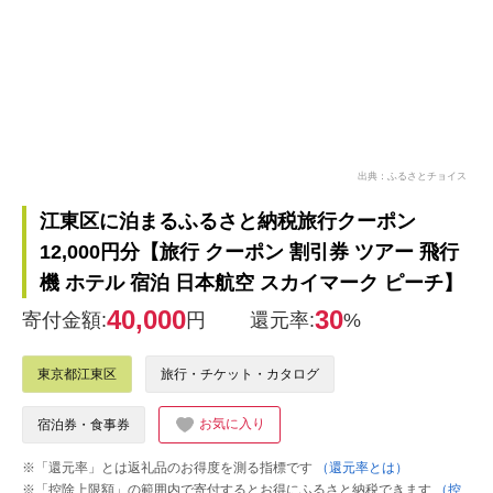
出典：ふるさとチョイス
江東区に泊まるふるさと納税旅行クーポン
12,000円分【旅行 クーポン 割引券 ツアー 飛行
機 ホテル 宿泊 日本航空 スカイマーク ピーチ】
40,000
30
寄付金額:
円
還元率:
%
東京都江東区
旅行・チケット・カタログ
お気に入り
宿泊券・食事券
※「還元率」とは返礼品のお得度を測る指標です
（還元率とは）
※「控除上限額」の範囲内で寄付するとお得にふるさと納税できます
（控