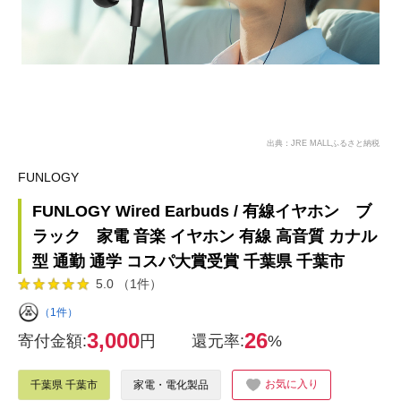
出典：JRE MALLふるさと納税
FUNLOGY
FUNLOGY Wired Earbuds / 有線イヤホン ブ
ラック 家電 音楽 イヤホン 有線 高音質 カナル
型 通勤 通学 コスパ大賞受賞 千葉県 千葉市
5.0 （1件）
（1件）
3,000
26
寄付金額:
円
還元率:
%
お気に入り
千葉県 千葉市
家電・電化製品