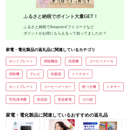
ふるさと納税でポイント大量GET！
ふるさと納税でAmazonギフトコードなど
ポイントがお得にもらえるって知ってましたか？
家電・電化製品の返礼品に関連しているカテゴリ
ホットプレート
掃除機他
洗濯機
コーヒーメーカ
掃除機
テレビ
炊飯器
トースター
ホットプレート
コーヒーメーカー
餅つき機
ミキサー
空気清浄機
加湿器
美容家電
その他
家電・電化製品に関連しているおすすめの返礼品