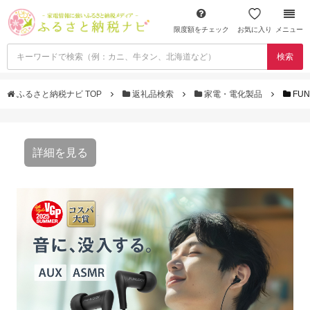
限度額をチェック
お気に入り
メニュー
検索
ふるさと納税ナビ TOP
返礼品検索
家電・電化製品
FU
詳細を見る