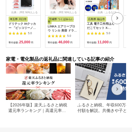
出典：JRE MALLふる
出典：JRE MALLふる
出典：ふるなび
さと納税
さと納税
埼玉県 川口市
茨城県 つくばみらい
広島県 福山市
大
市
ドリテック IHクッカ
工具 電子工作用はん
乾電
LINKA エアリーブロ
ー 「ピッコリーノ」
だこてセット X-
単3
ウ リンカ 美容 ドライ
ブラック DI-
2000E[BAEG004]工
カリ
5.0
5.0
ヤー ヘアケア 髪 エス
217BK【1642626】
5.0
具
ック
テ ギフト ラッピング
25,000
46,000
11,000
寄付金額:
円
贈呈品 プレゼント 母
寄付金額:
円
寄付金額:
円
寄付
の日 母の日準備 母の
日ギフト [EV08-NT]
家電・電化製品の返礼品に関連している記事の紹介
【2026年版】楽天ふるさと納税
ふるさと納税、年収600万の
還元率ランキング｜高還元率返
付額を解説。共働きや子ども
礼品をジャンル別に比較
いる場合も