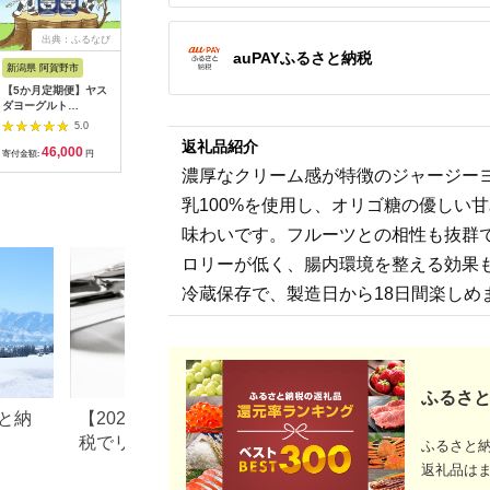
出典：ふるなび
出典：ふるさとチョイ
出典：ふるさとチョイ
出
auPAYふるさと納税
ス
ス
新潟県 阿賀野市
滋賀県 米原市
北海道 中標津町
和歌山県 
【5か月定期便】ヤス
伊吹ヨーグルト（プレ
【定期便：全3回】 の
サショ・
ダヨーグルト
ーン）450g×5ヶ入
むヨーグルト 900ml
ト 1セット
150g×20本×5回 小ボ
[№5694-0509]
3本 ゴーダチーズ
いちじくソ
5.0
5.0
5.0
トル こだわり生乳 新
125g 飲むヨーグルト
返礼品紹介
46,000
10,000
43,000
1
鮮 濃厚 飲むヨーグル
ヨーグルト ゴーダチ
寄付金額:
円
寄付金額:
円
寄付金額:
円
寄付金額:
ト のむよーぐると ヨ
ーズ チーズ 定期便 3
濃厚なクリーム感が特徴のジャージー
ーグルト 1B08046
ヶ月 月1回 朝食 おつ
まみ ふるさと納税 北
乳100%を使用し、オリゴ糖の優しい
海道 中標津町 中標津
【1102203】
味わいです。フルーツとの相性も抜群
ロリーが低く、腸内環境を整える効果
冷蔵保存で、製造日から18日間楽しめ
ふるさと
と納
【2026年最新】ふるさと納
青森県 田舎館村の
税でリファ（ReFa）はもら
納税のご紹介
ふるさと
える？シャワーヘッド・ド
返礼品は