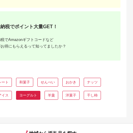
納税でポイント大量GET！
税でAmazonギフトコードなど
がお得にもらえるって知ってましたか？
レート
和菓子
せんべい
おかき
ナッツ
アイス
ヨーグルト
羊羹
洋菓子
干し柿