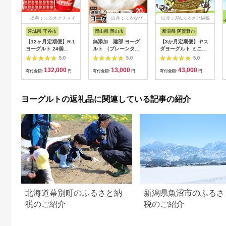
出典：ふるさとチョイ
出典：ふるなび
出典：JALふるさと納税
ス
茨城県 守谷市
岡山県 岡山市
新潟県 阿賀野市
【12ヶ月定期便】R-1
無添加 建部 ヨーグ
【3か月定期便】ヤス
ヨーグルト 24個
ルト （プレーンタイ
ダヨーグルト ミニミ
112g×24個×12回 合
プ） 20個 | ヨーグル
ニバラエティセット
5.0
5.0
5.0
計288個 R-1 ヨーグル
ト
150g×25本×3回 ふる
132,000
13,000
43,000
ト プロビオヨーグル
さと納税限定 こだわ
寄付金額:
円
寄付金額:
円
寄付金額:
円
ト 乳製品 乳酸菌 茨城
り生乳 新鮮 濃厚 飲む
県 守谷市
ヨーグルト のむよー
ぐると ヨーグルト
ヨーグルトの返礼品に関連している記事の紹介
1B40043
北海道幕別町のふるさと納
新潟県魚沼市のふるさ
税のご紹介
税のご紹介