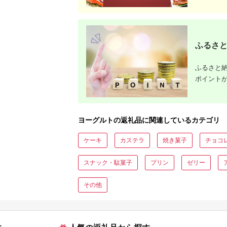
ライヤー対応返礼品を徹底
解説
ふるさと
ふるさと納
ポイント
ヨーグルトの返礼品に関連しているカテゴリ
ケーキ
カステラ
焼き菓子
チョコ
スナック・駄菓子
プリン
ゼリー
その他