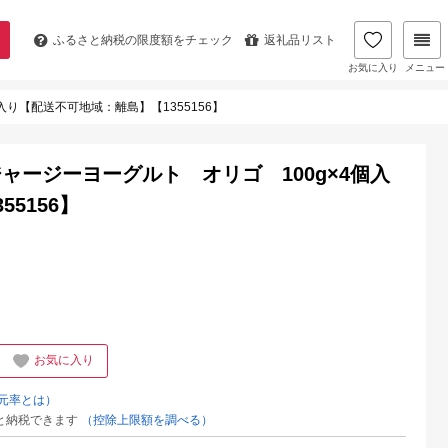
ふるさと納税の
限度額をチェック
返礼品リスト
お気に入り
メニュー
り【配送不可地域：離島】【1355156】
ャージーヨーグルト オリゴ 100g×4個入
5156】
お気に入り
元率とは）
と納税できます
（控除上限額を調べる）