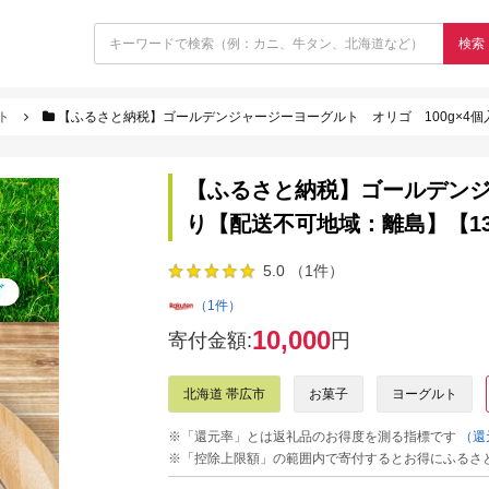
検索
ト
【ふるさと納税】ゴールデンジャージーヨーグルト オリゴ 100g×4個入
【ふるさと納税】ゴールデンジ
り【配送不可地域：離島】【135
5.0 （1件）
（1件）
10,000
寄付金額:
円
北海道 帯広市
お菓子
ヨーグルト
※「還元率」とは返礼品のお得度を測る指標です
（還
※「控除上限額」の範囲内で寄付するとお得にふるさ