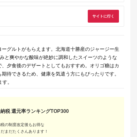
典：さとふる
出典：ふるさとチョイ
出典：ふるなび
出典：ふるな
ス
サイトに行く
橋本市
岩手県 岩泉町
茨城県 守谷市
北海道 砂川市
豆乳ヨーグル
岩泉ヨーグルト3袋セ
R-1 プロビオヨーグル
【ふるなびWEEK対
(7個入り/
ット(加糖1kg×3袋)_
トドリンクタイプ 砂
象】 ヨーグルト 北海
ース付き)
ヨーグルト 乳製品 高
糖不使用 48本 のむヨ
道 ギリシャヨーグル
5.0
5.0
5.0
5.0
評価 人気 美味しい
ーグルト 飲むヨーグ
ト グリークヨーグル
4,000
12,000
20,000
11,000
【1245865】
ルト r-1
ト 1200g
円
寄付金額:
円
寄付金額:
円
寄付金額:
円
ヨーグルトがもらえます。北海道十勝産のジャージー生
甘みと爽やかな酸味が絶妙に調和したスイーツのような
で、夕食後のデザートとしてもおすすめ。オリゴ糖はカ
も期待できるため、健康を気遣う方にもぴったりです。
ます。
納税 還元率ランキングTOP300
ふるさと
納税の制度改定後もお得な
まだまだたくさんあります！