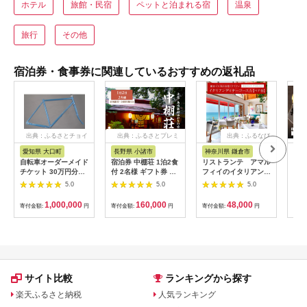
ホテル
旅館・民宿
ペットと泊まれる宿
温泉
旅行
その他
宿泊券・食事券に関連しているおすすめの返礼品
出典：ふるさとチョイ
出典：ふるさとプレミ
出典：ふるなび
ス
アム
愛知県 大口町
長野県 小諸市
神奈川県 鎌倉市
京
自転車オーダーメイド
宿泊券 中棚荘 1泊2食
リストランテ アマル
専門
チケット 30万円分
付 2名様 ギフト券 チ
フィイのイタリアンデ
菜と
【1360365】
ケット 券 宿泊 旅行
ィナーコースA ペア
池】
5.0
5.0
5.0
温泉 食事
券
鳥コ
064
1,000,000
160,000
48,000
寄付金額:
円
寄付金額:
円
寄付金額:
円
寄付
サイト比較
ランキングから探す
楽天ふるさと納税
人気ランキング