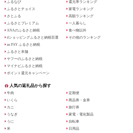
ふるなび
還元率ランキング
ふるさとチョイス
家電ランキング
さとふる
高額ランキング
ふるさとプレミアム
一人暮らし
ANAのふるさと納税
食べ物以外
dショッピングふるさと納税百選
その他のランキング
au PAY ふるさと納税
ふるさと本舗
ヤフーのふるさと納税
マイナビふるさと納税
ポイント還元キャンペーン
人気の返礼品から探す
牛肉
定期便
いくら
商品券・金券
カニ
旅行券
うなぎ
家電・電化製品
うに
自転車
米
日用品