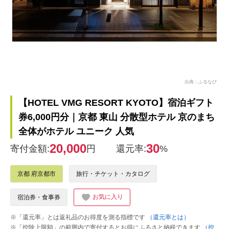
出典：ふるなび
【HOTEL VMG RESORT KYOTO】宿泊ギフト
券6,000円分｜京都 東山 分散型ホテル 京のまち
全体がホテル ユニーク 人気
20,000
30
寄付金額:
円
還元率:
%
京都 府京都市
旅行・チケット・カタログ
お気に入り
宿泊券・食事券
※「還元率」とは返礼品のお得度を測る指標です
（還元率とは）
※「控除上限額」の範囲内で寄付するとお得にふるさと納税できます
（控