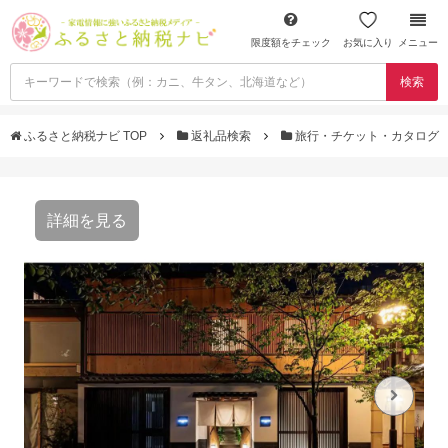
限度額をチェック
お気に入り
メニュー
検索
ふるさと納税ナビ TOP
返礼品検索
旅行・チケット・カタログ
詳細を見る