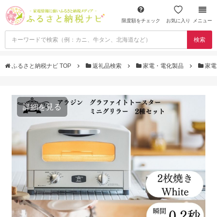
限度額をチェック
お気に入り
メニュー
検索
ふるさと納税ナビ TOP
返礼品検索
家電・電化製品
家電
詳細を見る