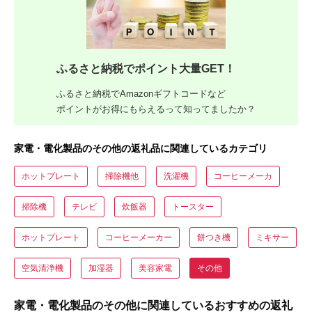
ふるさと納税でポイント大量GET！
ふるさと納税でAmazonギフトコードなど
ポイントがお得にもらえるって知ってましたか？
家電・電化製品のその他の返礼品に関連しているカテゴリ
ホットプレート
掃除機他
洗濯機
コーヒーメーカ
掃除機
テレビ
炊飯器
トースター
ホットプレート
コーヒーメーカー
餅つき機
ミキサー
空気清浄機
加湿器
美容家電
その他
家電・電化製品のその他に関連しているおすすめの返礼