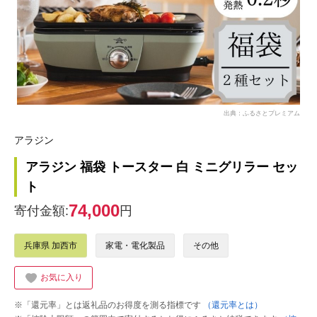
出典：ふるさとプレミアム
アラジン
アラジン 福袋 トースター 白 ミニグリラー セッ
ト
74,000
寄付金額:
円
兵庫県 加西市
家電・電化製品
その他
お気に入り
※「還元率」とは返礼品のお得度を測る指標です
（還元率とは）