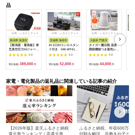
品
出典：ふるさとチョイ
出典：ふるさとチョイ
出典：ふるさとチョイ
出
ス
ス
ス
新潟県 加茂市
宮城県 角田市
大阪府 門真市
宮
【新潟産・最高級】東
IH 2口IHコンロスタン
タイガー魔法瓶 温度
ケト
芝真空圧力IHジャー炊
ド付き IHK-WT41S-
調節機能つき蒸気レス
リッ
飯器 炎匠炊き RC-
B
電気ケトル 1.2L PTV-
プ I
5.0
5.0
5.0
10ZWX(K) 5.5合
A120【HC チェスナ
《2025年モデル》
ッツグレー、WG グレ
389,000
52,000
44,000
寄付金額:
円
寄付金額:
円
寄付金額:
円
寄付
イッシュホワイト】大
阪府門真市 家電 電化
製品 キッチン家電 生
活家電 新生活 新生活
家電・電化製品の返礼品に関連している記事の紹介
応援
【2026年版】楽天ふるさと納税
ふるさと納税、年収600万の
還元率ランキング｜高還元率返
付額を解説。共働きや子ども