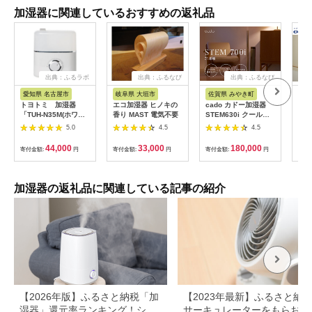
加湿器に関連しているおすすめの返礼品
出典：ふるラボ
出典：ふるなび
出典：ふるなび
愛知県 名古屋市
岐阜県 大垣市
佐賀県 みやき町
新
トヨトミ 加湿器
エコ加湿器 ヒノキの
cado カドー加湿器
コロ
「TUH-N35M(ホワイ
香り MAST 電気不要
STEM630i クールグ
式加
ト)」
レー
プ U
5.0
4.5
4.5
44,000
33,000
180,000
寄付金額:
円
寄付金額:
円
寄付金額:
円
寄付
加湿器の返礼品に関連している記事の紹介
【2026年版】ふるさと納税「加
【2023年最新】ふるさと納
湿器」還元率ランキング！シャ
サーキュレーターをもらおう