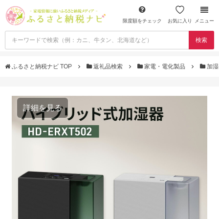
限度額をチェック
お気に入り
メニュー
検索
ふるさと納税ナビ TOP
返礼品検索
家電・電化製品
加湿
詳細を見る