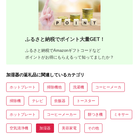
ふるさと納税でポイント大量GET！
ふるさと納税でAmazonギフトコードなど
ポイントがお得にもらえるって知ってましたか？
加湿器の返礼品に関連しているカテゴリ
ホットプレート
掃除機他
洗濯機
コーヒーメーカ
掃除機
テレビ
炊飯器
トースター
ホットプレート
コーヒーメーカー
餅つき機
ミキサー
空気清浄機
加湿器
美容家電
その他