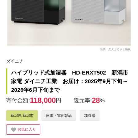
出典：楽天ふるさと納税
ダイニチ
ハイブリッド式加湿器 HD-ERXT502 新潟市
家電 ダイニチ工業 お届け：2025年9月下旬～
2026年6月下旬まで
118,000
28
寄付金額:
円
還元率:
%
新潟県 新潟市
家電・電化製品
加湿器
お気に入り