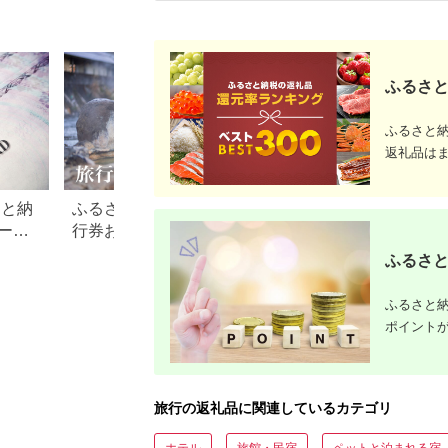
行 関西 ホテル 旅館
チケット 日光市
ケット ホテル宿泊券
宿 体験 ギフト クーポ
[0292]
宿泊チケット 宿泊券
ン 宿泊 お泊り 国内旅
旅行宿泊券 観光宿泊
行 但馬牛 旅館 温泉宿
券 高級 高級宿 三重県
プレゼント 贈答 母の
多気町 AI-30
日 25-09
ふるさと
ふるさと
返礼品は
さと納
ふるさと納税でもらえる旅
【2026年最新】ふ
ード
行券おすすめランキング
税 金券の返礼品ラ
【2026年最新版】還元率・
｜旅行券・食事券
ふるさと
旅行会社別で徹底比較
を比較
ふるさと納
ポイント
旅行の返礼品に関連しているカテゴリ
ホテル
旅館・民宿
ペットと泊まれる宿