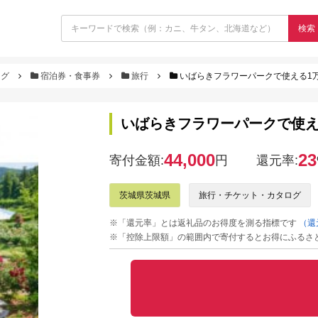
検索
ログ
宿泊券・食事券
旅行
いばらきフラワーパークで使える1
いばらきフラワーパークで使え
44,000
23
寄付金額:
円
還元率:
茨城県茨城県
旅行・チケット・カタログ
※「還元率」とは返礼品のお得度を測る指標です
（還
※「控除上限額」の範囲内で寄付するとお得にふるさ