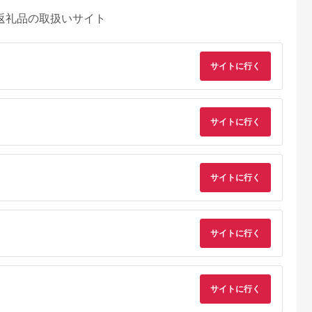
返礼品の取扱いサイト
サイトに行く
サイトに行く
サイトに行く
天ふるさと納
出典：ふるラボ
出典：楽天ふるさと納
出典：さとふ
税
税
サイトに行く
伊豆町
高知県 土佐清水市
沖縄県 糸満市
群馬県 桐生市
と納税】迷っ
あしずり温泉郷 共通
【ふるさと納税】【糸
桐生カントリークラ
！ ひがしい
宿泊クーポン券 3,000
満市】しろくまツアー
使えるゴルフ利用券
 宿泊 補助
円分 あしずり温泉郷
で利用可能なWEB旅
(4,000円相当)
5.0
5.0
5.0
5.0
千円分）
旅行券 トラベル ペア
行クーポン(6万円分）
0,000
10,000
200,000
15,000
静岡県 東伊
家族 温泉 ホテル 観光
サイトに行く
円
寄付金額:
円
寄付金額:
円
寄付金額:
円
旅行 国内旅行 宿泊 宿
泊施設 自然 旅館 高知