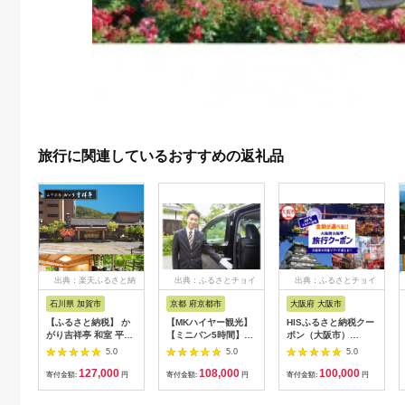
旅行に関連しているおすすめの返礼品
出典：楽天ふるさと納
出典：ふるさとチョイ
出典：ふるさとチョイ
税
ス
ス
石川県 加賀市
京都 府京都市
大阪府 大阪市
【ふるさと納税】 か
【MKハイヤー観光】
HISふるさと納税クー
がり吉祥亭 和室 平日
【ミニバン5時間】ド
ポン（大阪市）
限定 ペア宿泊券 1泊2
ライバーとめぐるとっ
30,000円分_OS039-
5.0
5.0
5.0
食付 2名 ペア 食事付
ておきの京都観光（3
0001-07
127,000
108,000
100,000
温泉 宿泊券 旅行 トラ
／21-6／20・10／1-
寄付金額:
円
寄付金額:
円
寄付金額:
円
ベル 宿泊 宿泊施設 宿
11／30）
レジャー F6P-0991