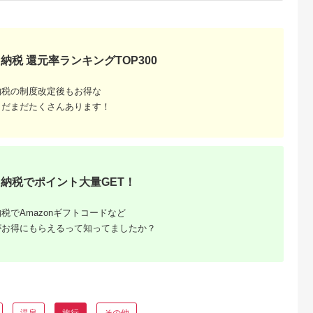
県 土佐清水市
【R01313】
納税 還元率ランキングTOP300
納税の制度改定後もお得な
まだまだたくさんあります！
るさと納
ンキング
・商品券
納税でポイント大量GET！
税でAmazonギフトコードなど
がお得にもらえるって知ってましたか？
温泉
旅行
その他