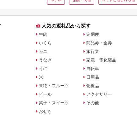
す
人気の返礼品から探す
牛肉
定期便
いくら
商品券・金券
カニ
旅行券
うなぎ
家電・電化製品
うに
自転車
米
日用品
果物・フルーツ
化粧品
ビール
アクセサリー
菓子・スイーツ
その他
おせち