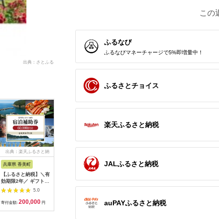
この
ふるなび
ふるなびマネーチャージで5%即増量中！
出典：さとふる
ふるさとチョイス
楽天ふるさと納税
出典：楽天ふるさと納
出典：楽天ふるさと納
出典：ふるラボ
出典：楽
税
税
JALふるさと納税
兵庫県 香美町
栃木県 日光市
三重県 多気町
静岡県 東
【ふるさと納税】＼有
【ふるさと納税】ぐる
宿泊券 90,000円分 コ
【ふるさ
効期限2年／ ギフトに
り日光感謝券【商品券
ンランショップ・ジャ
たらコレ
も使える 宿泊補助券
1万5千円分】｜旅行
パンが監修したはじめ
ず 満喫
5.0
5.0
5.0
60,000円分 宿泊助成
券 クーポン券 お食事
てのホテル
券 （6
200,000
50,000
300,000
2
auPAYふるさと納税
券 宿泊券 旅 トラベル
券 旅行 観光 温泉 旅
HACIENDA VISON ハ
B001／
寄付金額:
円
寄付金額:
円
寄付金額:
円
寄付金額:
旅行券 兵庫県 香美町
館 ホテル カフェ レジ
シェンダ ヴィソン マ
豆町
カニ 温泉 海 観光 旅
ャー施設 地域商品券
ナーホテル ホテルチ