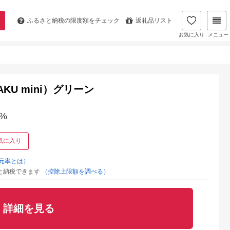
ふるさと納税の
限度額をチェック
返礼品リスト
お気に入り
メニュー
KU mini）グリーン
%
気に入り
元率とは）
と納税できます
（控除上限額を調べる）
詳細を見る