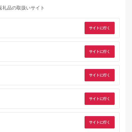
返礼品の取扱いサイト
サイトに行く
サイトに行く
サイトに行く
サイトに行く
E MALLふる
出典：ふるさとプレミ
出典：ふるなび
出典：JRE MALLふ
さと納税
アム
さと納
田市
福島県 磐梯町
静岡県 浜松市
大分県 国東市
2本】乾電池
SIGMA 56mm F1.4
ピアノ HP702 ライト
【Canon】 キヤノン
basic plus
DC DN |
オーク調 設置作業付
ミラーレス カメラ
サイトに行く
 単3形
Contemporary【ソニ
ピアノ
EOS R7 ボディー キ
5.0
5.0
5.0
5.0
ク
ーEマウント】
ャノン 一眼 家電
0,000
231,000
600,000
657,000
12S
_0022C
円
寄付金額:
円
寄付金額:
円
寄付金額:
円