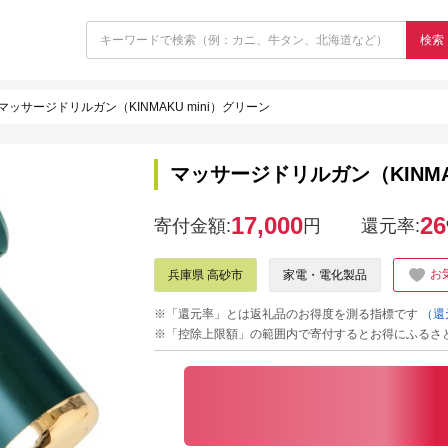
検索
マッサージドリルガン（KINMAKU mini）グリーン
マッサージドリルガン（KINMA
17,000
26
寄付金額:
円
還元率:
お
兵庫県 高砂市
家電・電化製品
※「還元率」とは返礼品のお得度を測る指標です
（還
※「控除上限額」の範囲内で寄付するとお得にふるさ