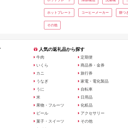
ホットプレート
コーヒーメーカー
餅つ
その他
す
人気の返礼品から探す
牛肉
定期便
いくら
商品券・金券
カニ
旅行券
うなぎ
家電・電化製品
うに
自転車
米
日用品
果物・フルーツ
化粧品
ビール
アクセサリー
菓子・スイーツ
その他