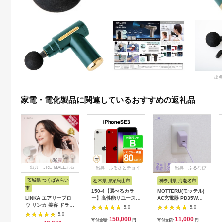
出典
家電・電化製品に関連しているおすすめの返礼品
出典：JRE MALLふる
出典：ふるさとチョイ
出典：ふるなび
さと納税
ス
茨城県 つくばみらい
栃木県 那須烏山市
神奈川県 海老名市
市
150-4【選べるカラ
MOTTERU(モッテル)
LINKA エアリーブロ
ー】高性能リユース
AC充電器 PD35W
ウ リンカ 美容 ドライ
スマホ Apple
USB-C 1ポートUSB-
5.0
5.0
ヤー ヘアケア 髪 エス
iPhoneSE 3 128GB
A 1ポート 折りたたみ
5.0
150,000
11,000
テ ギフト ラッピング
SIMロック解除済 本
式プラグ 急速充電
寄付金額:
円
寄付金額:
円