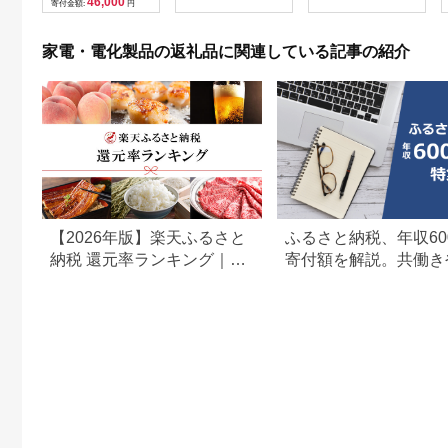
46,000
寄付金額:
円
贈呈品 プレゼント 母
体のみ ｜ 中古 再生品
PSE適合製品 2年保証
の日 母の日準備 母の
本体 端末
(MOT-
日ギフト [EV08-NT]
ACPD35WU1) ペー
家電・電化製品の返礼品に関連している記事の紹介
ルアイリス【 神奈川
県 海老名市 】
【2026年版】楽天ふるさと
ふるさと納税、年収60
納税 還元率ランキング｜高
寄付額を解説。共働き
還元率返礼品をジャンル別
どもがいる場合も
に比較