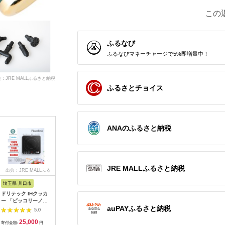
この
ふるなび
ふるなびマネーチャージで5%即増量中！
：JRE MALLふるさと納税
ふるさとチョイス
ANAのふるさと納税
JRE MALLふるさと納税
出典：JRE MALLふる
出典：ふるなび
出典：ふるなび
出典：JR
さと納税
埼玉県 川口市
広島県 福山市
大阪府 貝塚市
宮城県 角
ドリテック IHクッカ
工具 電子工作用はん
乾電池エボルタNEO
【単3×7
ー 「ピッコリーノ」
だこてセット X-
単3・4形 計20本 アル
BIGCAPA 
auPAYふるさと納税
ブラック DI-
2000E[BAEG004]工
カリ乾電池 パナソニ
アルカリ乾電池
5.0
5.0
5.0
217BK【1642626】
具
ック
12本パッ
25,000
11,000
12,000
1
LR6Bbp/
寄付金額:
円
寄付金額:
円
寄付金額:
円
寄付金額: