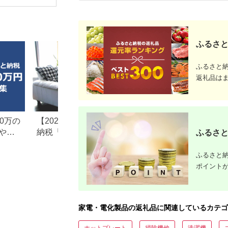
ふるさと
ふるさと
返礼品は
0万の
【2026年最新版】ふるさと
楽天ふるさと納税
や子
納税「食べ物以外」返礼品
りの家電探し。お
ふるさと
の還元率ランキング！
ンキングまとめ
ふるさと納
ポイント
家電・電化製品の返礼品に関連しているカテゴ
ホットプレート
掃除機他
洗濯機