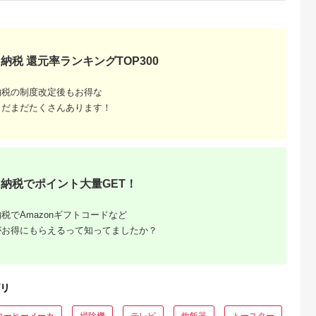
納税 還元率ランキングTOP300
納税の制度改定後もお得な
まだまだたくさんあります！
でこだわ
すすめラ
納税でポイント大量GET！
税でAmazonギフトコードなど
がお得にもらえるって知ってましたか？
リ
コーヒーメーカ
掃除機
テレビ
炊飯器
トースター