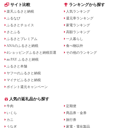
サイト比較
ランキングから探す
楽天ふるさと納税
人気ランキング
ふるなび
還元率ランキング
ふるさとチョイス
家電ランキング
さとふる
高額ランキング
ふるさとプレミアム
一人暮らし
ANAのふるさと納税
食べ物以外
dショッピングふるさと納税百選
その他のランキング
au PAY ふるさと納税
ふるさと本舗
ヤフーのふるさと納税
マイナビふるさと納税
ポイント還元キャンペーン
人気の返礼品から探す
牛肉
定期便
いくら
商品券・金券
カニ
旅行券
うなぎ
家電・電化製品