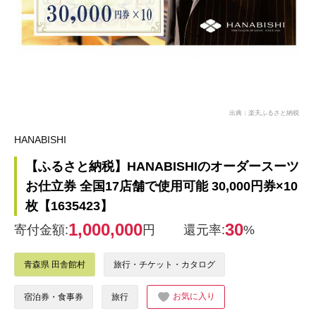
出典：楽天ふるさと納税
HANABISHI
【ふるさと納税】HANABISHIのオーダースーツ
お仕立券 全国17店舗で使用可能 30,000円券×10
枚【1635423】
1,000,000
30
寄付金額:
円
還元率:
%
青森県 田舎館村
旅行・チケット・カタログ
お気に入り
宿泊券・食事券
旅行