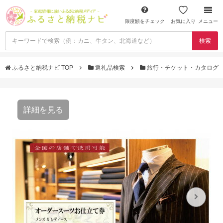
限度額をチェック
お気に入り
メニュー
検索
ふるさと納税ナビ TOP
返礼品検索
旅行・チケット・カタログ
詳細を見る