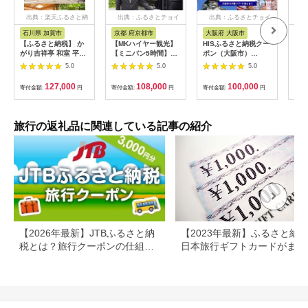
出典：楽天ふるさと納
出典：ふるさとチョイ
出典：ふるさとチョイ
出
税
ス
ス
石川県 加賀市
京都 府京都市
大阪府 大阪市
兵
【ふるさと納税】 か
【MKハイヤー観光】
HISふるさと納税クー
【ふ
がり吉祥亭 和室 平日
【ミニバン5時間】ド
ポン（大阪市）
効期
限定 ペア宿泊券 1泊2
ライバーとめぐるとっ
30,000円分_OS039-
も使
5.0
5.0
5.0
食付 2名 ペア 食事付
ておきの京都観光（3
0001-07
60
温泉 宿泊券 旅行 トラ
／21-6／20・10／1-
券 
127,000
108,000
100,000
寄付金額:
円
寄付金額:
円
寄付金額:
円
寄付
ベル 宿泊 宿泊施設 宿
11／30）
旅行
レジャー F6P-0991
カニ
行 
宿 
旅行の返礼品に関連している記事の紹介
ン 
行 
プレ
日 2
【2026年最新】JTBふるさと納
【2023年最新】ふるさと納
税とは？旅行クーポンの仕組
日本旅行ギフトカードがまだ
み・使い方をわかりやすく解説
らえる⁉