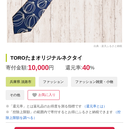
出典：楽天ふるさと納税
TOROたまオリジナルネクタイ
10,000
40
寄付金額:
円
還元率:
%
兵庫県 淡路市
ファッション
ファッション雑貨・小物
お気に入り
その他
※「還元率」とは返礼品のお得度を測る指標です
（還元率とは）
※「控除上限額」の範囲内で寄付するとお得にふるさと納税できます
（控
除上限額を調べる）