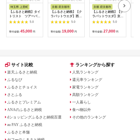
税
税
税
埼玉県 上里町
京都 府京都市
京都 府京都市
埼
【ふるさと納税】タイ
【ふるさと納税】【ク
【ふるさと納税】【ク
【ふ
トリスト ツアーバッ
ラバットウエダ】西陣
ラバットウエダ】京野
トリ
クルベルト チャコー
織ネクタイ＆ポケット
菜柄 西陣織ネクタイ
クル
5.0
5.0
5.0
ル 紳士用
チーフセット（シルバ
ネイビー（紺）
ト 
【TAABT231】
ー）
【T
45,000
19,000
27,000
寄付金額:
円
寄付金額:
円
寄付金額:
円
寄付
【1416082】
【1
サイト比較
ランキングから探す
楽天ふるさと納税
人気ランキング
ふるなび
還元率ランキング
ふるさとチョイス
家電ランキング
さとふる
高額ランキング
ふるさとプレミアム
一人暮らし
ANAのふるさと納税
食べ物以外
dショッピングふるさと納税百選
その他のランキング
au PAY ふるさと納税
ふるさと本舗
ヤフーのふるさと納税