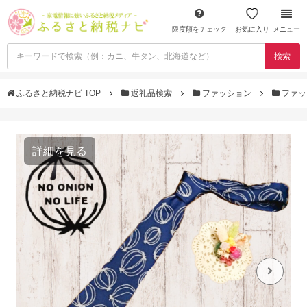
限度額をチェック
お気に入り
メニュー
検索
ふるさと納税ナビ TOP
返礼品検索
ファッション
ファッ
詳細を見る