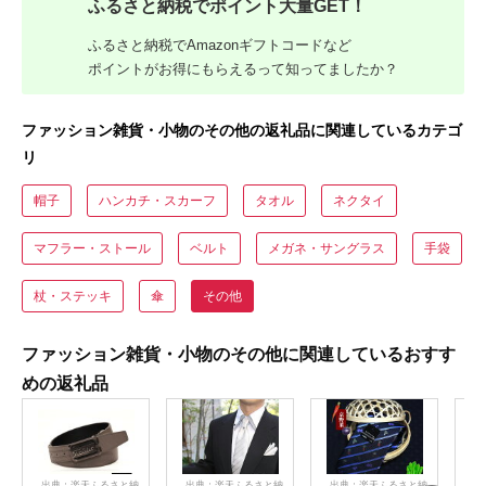
ふるさと納税でポイント大量GET！
ふるさと納税でAmazonギフトコードなど
ポイントがお得にもらえるって知ってましたか？
ファッション雑貨・小物のその他の返礼品に関連しているカテゴ
リ
帽子
ハンカチ・スカーフ
タオル
ネクタイ
マフラー・ストール
ベルト
メガネ・サングラス
手袋
杖・ステッキ
傘
その他
ファッション雑貨・小物のその他に関連しているおすす
めの返礼品
出典：楽天ふるさと納
出典：楽天ふるさと納
出典：楽天ふるさと納
出