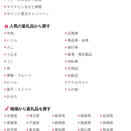
マイナビふるさと納税
ポイント還元キャンペーン
人気の返礼品から探す
牛肉
定期便
いくら
商品券・金券
カニ
旅行券
うなぎ
家電・電化製品
うに
自転車
米
日用品
果物・フルーツ
化粧品
ビール
アクセサリー
菓子・スイーツ
その他
おせち
地域から返礼品を探す
北海道
埼玉県
岐阜県
鳥取県
佐賀県
青森県
千葉県
静岡県
島根県
長崎県
岩手県
東京都
愛知県
岡山県
熊本県