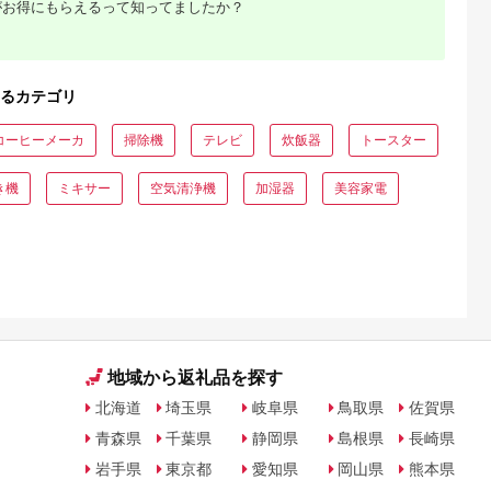
がお得にもらえるって知ってましたか？
るカテゴリ
コーヒーメーカ
掃除機
テレビ
炊飯器
トースター
き機
ミキサー
空気清浄機
加湿器
美容家電
でこだわ
すすめラ
地域から返礼品を探す
北海道
埼玉県
岐阜県
鳥取県
佐賀県
青森県
千葉県
静岡県
島根県
長崎県
岩手県
東京都
愛知県
岡山県
熊本県