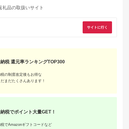
返礼品の取扱いサイト
サイトに行く
納税 還元率ランキングTOP300
納税の制度改定後もお得な
まだまだたくさんあります！
天ふるさと納
出典：楽天ふるさと納
税
税
田市
群馬県 沼田市
納税】MC-
【ふるさと納税】MC-
内用捕虫器
8300 屋内用捕虫器
式オープン
（ファン式）株式会社
納税でポイント大量GET！
会社石崎電機
石崎電機製作所
0,000
145,000
円
寄付金額:
円
税でAmazonギフトコードなど