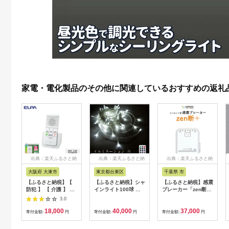
家電・電化製品のその他に関連しているおすすめの返礼
出典：楽天ふるさと納
出典：楽天ふるさと納
出典：楽天ふるさと納
税
税
税
大阪府 大東市
東京都台東区
千葉県 市
【ふるさと納税】【
【ふるさと納税】シャ
【ふるさと納税】感震
防犯 】 【 介護 】 双
インライト100球 ア
ブレーカー「zen断
方向通話可能 ワイヤ
ダプター付 【シルバ
＋」【12203-0427】
3.0
レスインターホン （
ーコード】 ADC100
防災 防災グッズ 防災
18,000
40,000
37,000
増設用子機 ）_WIP-
LED イルミネーショ
用品 工事不要 簡単設
寄付金額:
円
寄付金額:
円
寄付金額:
円
50 | ワイヤレス イン
ン 電飾 室外 シャイン
置 三和商事 千葉県 市
ターホン インターフ
ライト アダプター
川市