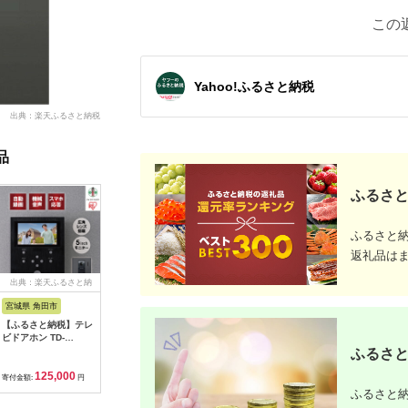
この
Yahoo!ふるさと納税
出典：楽天ふるさと納税
品
ふるさと
ふるさと
返礼品は
出典：楽天ふるさと納
出典：楽天ふるさと納
出典：楽天ふるさと納
出典：楽
税
税
税
宮城県 角田市
群馬県 沼田市
千葉県 市
群馬県 沼
【ふるさと納税】テレ
【ふるさと納税】MC-
【ふるさと納税】感震
【ふるさと
ビドアホン TD-
500 屋内用捕虫器
ブレーカー「coco
400 屋
SM7070C-BB ブラッ
（粘着紙式クローズド
断」【12203-0428】
（粘着紙
ふるさと
ク/ガンメタリック |
型）株式会社石崎電機
防災 防災グッズ 防災
型）株式
125,000
160,000
45,000
6
インターホン アイリ
製作所
用品 工事不要 簡単設
製作所
寄付金額:
円
寄付金額:
円
寄付金額:
円
寄付金額:
スオーヤマ スマホ 対
置 三和商事 千葉県 市
ふるさと納
応 連動 自動録画 録画
川市