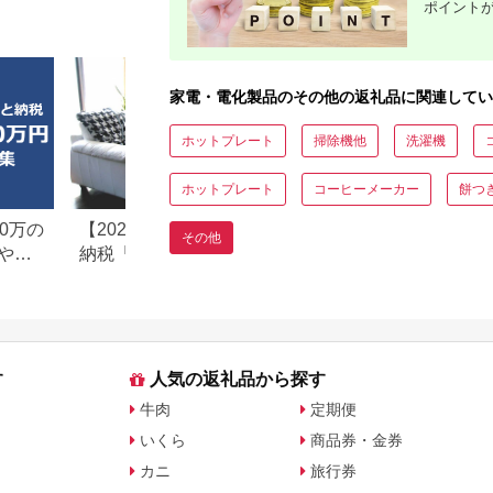
ポイント
カメラ付き 録画機能
防犯カメラ 監視カメ
ラ 防犯 モーション検
知 動体検知
家電・電化製品のその他の返礼品に関連してい
ホットプレート
掃除機他
洗濯機
ホットプレート
コーヒーメーカー
餅つ
0万の
【2026年最新版】ふるさと
楽天ふるさと納税
その他
や子
納税「食べ物以外」返礼品
りの家電探し。お
の還元率ランキング！
ンキングまとめ
す
人気の返礼品から探す
牛肉
定期便
いくら
商品券・金券
カニ
旅行券