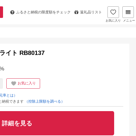
ふるさと納税の
限度額をチェック
返礼品リスト
お気に入り
メニュー
イト RB80137
%
お気に入り
元率とは）
と納税できます
（控除上限額を調べる）
詳細を見る