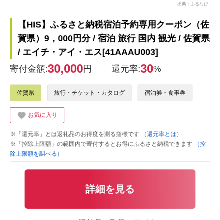
出典：ふるなび
【HIS】ふるさと納税宿泊予約専用クーポン（佐
賀県）9，000円分 / 宿泊 旅行 国内 観光 / 佐賀県
/ エイチ・アイ・エス[41AAAU003]
30,000
30
寄付金額:
円
還元率:
%
佐賀県
旅行・チケット・カタログ
宿泊券・食事券
お気に入り
※「還元率」とは返礼品のお得度を測る指標です
（還元率とは）
※「控除上限額」の範囲内で寄付するとお得にふるさと納税できます
（控
除上限額を調べる）
詳細を見る