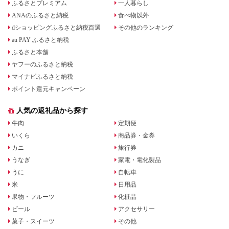
ふるさとプレミアム
一人暮らし
ANAのふるさと納税
食べ物以外
dショッピングふるさと納税百選
その他のランキング
au PAY ふるさと納税
ふるさと本舗
ヤフーのふるさと納税
マイナビふるさと納税
ポイント還元キャンペーン
人気の返礼品から探す
牛肉
定期便
いくら
商品券・金券
カニ
旅行券
うなぎ
家電・電化製品
うに
自転車
米
日用品
果物・フルーツ
化粧品
ビール
アクセサリー
菓子・スイーツ
その他