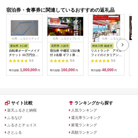
宿泊券・食事券に関連しているおすすめの返礼品
出典：ふるさとチョイ
出典：ふるさとプレミ
出典：ふるなび
ス
アム
愛知県 大口町
長野県 小諸市
神奈川県 鎌倉市
京
自転車オーダーメイド
宿泊券 中棚荘 1泊2食
リストランテ アマル
専門
チケット 30万円分
付 2名様 ギフト券 チ
フィイのイタリアンデ
菜と
【1360365】
ケット 券 宿泊 旅行
ィナーコースA ペア
池】
5.0
5.0
5.0
温泉 食事
券
鳥コ
064
1,000,000
160,000
48,000
寄付金額:
円
寄付金額:
円
寄付金額:
円
寄付
サイト比較
ランキングから探す
楽天ふるさと納税
人気ランキング
ふるなび
還元率ランキング
ふるさとチョイス
家電ランキング
さとふる
高額ランキング