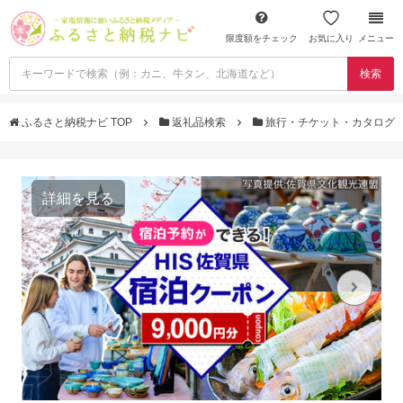
限度額をチェック
お気に入り
メニュー
検索
ふるさと納税ナビ TOP
返礼品検索
旅行・チケット・カタログ
詳細を見る