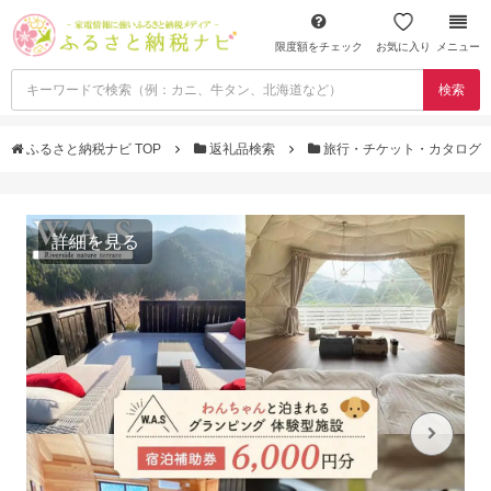
限度額をチェック
お気に入り
メニュー
検索
ふるさと納税ナビ TOP
返礼品検索
旅行・チケット・カタログ
詳細を見る