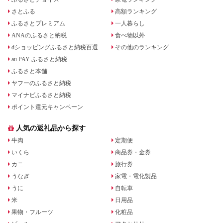
さとふる
高額ランキング
ふるさとプレミアム
一人暮らし
ANAのふるさと納税
食べ物以外
dショッピングふるさと納税百選
その他のランキング
au PAY ふるさと納税
ふるさと本舗
ヤフーのふるさと納税
マイナビふるさと納税
ポイント還元キャンペーン
人気の返礼品から探す
牛肉
定期便
いくら
商品券・金券
カニ
旅行券
うなぎ
家電・電化製品
うに
自転車
米
日用品
果物・フルーツ
化粧品