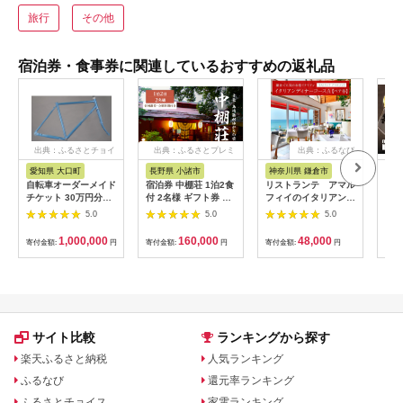
旅行
その他
宿泊券・食事券に関連しているおすすめの返礼品
出典：ふるさとチョイ
出典：ふるさとプレミ
出典：ふるなび
ス
アム
愛知県 大口町
長野県 小諸市
神奈川県 鎌倉市
京
自転車オーダーメイド
宿泊券 中棚荘 1泊2食
リストランテ アマル
専門
チケット 30万円分
付 2名様 ギフト券 チ
フィイのイタリアンデ
菜と
【1360365】
ケット 券 宿泊 旅行
ィナーコースA ペア
池】
5.0
5.0
5.0
温泉 食事
券
鳥コ
064
1,000,000
160,000
48,000
寄付金額:
円
寄付金額:
円
寄付金額:
円
寄付
サイト比較
ランキングから探す
楽天ふるさと納税
人気ランキング
ふるなび
還元率ランキング
ふるさとチョイス
家電ランキング