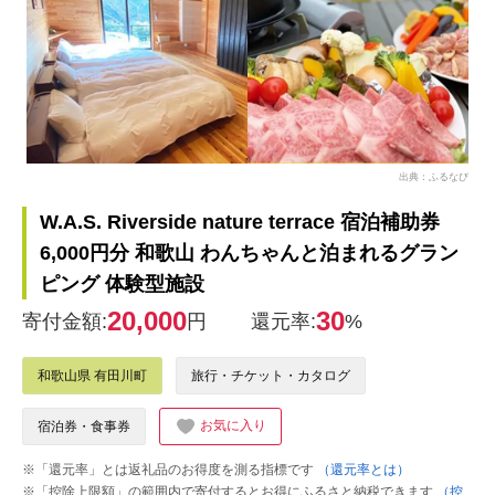
出典：ふるなび
W.A.S. Riverside nature terrace 宿泊補助券
6,000円分 和歌山 わんちゃんと泊まれるグラン
ピング 体験型施設
20,000
30
寄付金額:
円
還元率:
%
和歌山県 有田川町
旅行・チケット・カタログ
お気に入り
宿泊券・食事券
※「還元率」とは返礼品のお得度を測る指標です
（還元率とは）
※「控除上限額」の範囲内で寄付するとお得にふるさと納税できます
（控