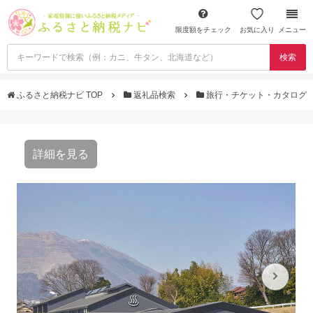
限度額をチェック
お気に入り
メニュー
検索
ふるさと納税ナビ TOP
返礼品検索
旅行・チケット・カタログ
詳細を見る