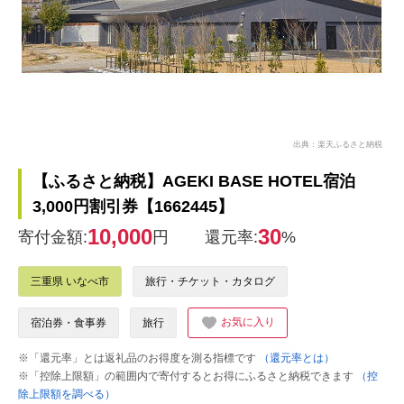
出典：楽天ふるさと納税
【ふるさと納税】AGEKI BASE HOTEL宿泊
3,000円割引券【1662445】
10,000
30
寄付金額:
円
還元率:
%
三重県 いなべ市
旅行・チケット・カタログ
お気に入り
宿泊券・食事券
旅行
※「還元率」とは返礼品のお得度を測る指標です
（還元率とは）
※「控除上限額」の範囲内で寄付するとお得にふるさと納税できます
（控
除上限額を調べる）