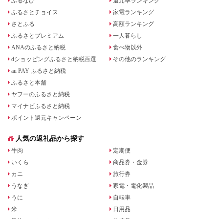
ふるなび
還元率ランキング
ふるさとチョイス
家電ランキング
さとふる
高額ランキング
ふるさとプレミアム
一人暮らし
ANAのふるさと納税
食べ物以外
dショッピングふるさと納税百選
その他のランキング
au PAY ふるさと納税
ふるさと本舗
ヤフーのふるさと納税
マイナビふるさと納税
ポイント還元キャンペーン
人気の返礼品から探す
牛肉
定期便
いくら
商品券・金券
カニ
旅行券
うなぎ
家電・電化製品
うに
自転車
米
日用品