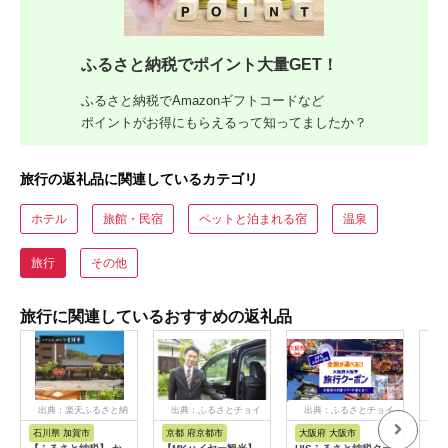
ふるさと納税でポイント大量GET！
ふるさと納税でAmazonギフトコードなど
ポイントがお得にもらえるって知ってましたか？
旅行の返礼品に関連しているカテゴリ
ホテル
旅館・民宿
ペットと泊まれる宿
温泉
旅行
その他
旅行に関連しているおすすめの返礼品
出典：楽天ふるさと納
出典：ふるさとチョイ
出典：ふるさとチョイ
出
税
ス
ス
石川県 加賀市
京都 府京都市
大阪府 大阪市
兵