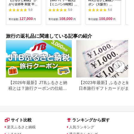
【ふるさと納税】 か
【MKハイヤー観光】
HISふるさと納税クー
【ふ
がり吉祥亭 和室 平日
【ミニバン5時間】ド
ポン（大阪市）
効期
限定 ペア宿泊券 1泊2
ライバーとめぐるとっ
30,000円分_OS039-
も使
5.0
5.0
5.0
食付 2名 ペア 食事付
ておきの京都観光（3
0001-07
60
温泉 宿泊券 旅行 トラ
／21-6／20・10／1-
券 
127,000
108,000
100,000
寄付金額:
円
寄付金額:
円
寄付金額:
円
寄付
ベル 宿泊 宿泊施設 宿
11／30）
旅行
レジャー F6P-0991
カニ
行 
宿 
旅行の返礼品に関連している記事の紹介
ン 
行 
プレ
日 2
【2026年最新】JTBふるさと納
【2023年最新】ふるさと納
税とは？旅行クーポンの仕組
日本旅行ギフトカードがまだ
み・使い方をわかりやすく解説
らえる⁉
サイト比較
ランキングから探す
楽天ふるさと納税
人気ランキング