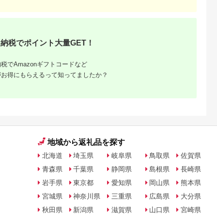
天ふるさと納
出典：JRE MALLふる
出典：ANAのふるさと
出典：JALふるさと納
税
さと納税
納税
王町
鹿児島県 霧島市
京都 府京都市
北海道 白糠町
と納税】やか
K-223 産地直送霧島
【高島屋選定品】＜
ナマコ入鹿肉ペース
納税でポイント大量GET！
rom爽健美
茶5本セット(100g×5
dari K(ダリケー）＞
【10本×4袋】※トリ
2L×6本
本)【ヘンタ製茶】霧
カカオサンドクッキー
ーツ
5.0
5.0
5.0
5.0
0522】
島産 お茶 茶葉 煎茶
2種食べ比べセット
税でAmazonギフトコードなど
,000
11,000
11,000
20,000
緑茶 銘茶 セット 詰合
（ダーク・抹茶）［
円
寄付金額:
円
寄付金額:
円
寄付金額:
円
がお得にもらえるって知ってましたか？
せ
京都 チョコレート カ
カオを通して世界を変
える 人気 おすすめ ギ
フト プレゼント 贈答
お取り寄せ お菓子 ス
イーツ ］
地域から返礼品を探す
北海道
埼玉県
岐阜県
鳥取県
佐賀県
青森県
千葉県
静岡県
島根県
長崎県
岩手県
東京都
愛知県
岡山県
熊本県
宮城県
神奈川県
三重県
広島県
大分県
秋田県
新潟県
滋賀県
山口県
宮崎県