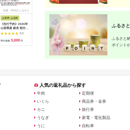
出典：ANAのふるさと
出典：楽天ふるさと納
出典：ふるなび
出典：楽
納税
税
山形県 山辺町
鹿児島県 屋久島町
静岡県 御殿場市
宮城県 蔵
《先行予約》2026年
【ふるさと納税】＜2
キリン 氷結 オレンジ
【ふるさ
ふるさと
山形県産 銀杏 殻付き
か月に1回お届け！定
350ml 1ケース（24
んの麦茶f
M 約800g（200g×4
期便 全3回＞三岳
本）◇ | チューハイ
茶 PET
5.0
5.0
5.0
パック） 2026年10月
1.8L×2本セット | 三
酎ハイ KIRIN
【04301-
ふるさと納
5,000
60,000
14,000
9
上旬から順次発送 ぎ
岳 焼酎 1800mL 2本
寄付金額:
円
寄付金額:
円
寄付金額:
円
寄付金額:
ポイント
んなん おつまみ 真空
1.8L 一升瓶 芋焼酎 屋
パック 個包装 小分け
久島 鹿児島 三岳酒造
秋 野菜 F20A-729
お取り寄せ 本格焼酎
芋 本格芋焼酎 お酒 地
酒 ご当地 3回 お楽し
み
す
人気の返礼品から探す
牛肉
定期便
いくら
商品券・金券
カニ
旅行券
うなぎ
家電・電化製品
うに
自転車