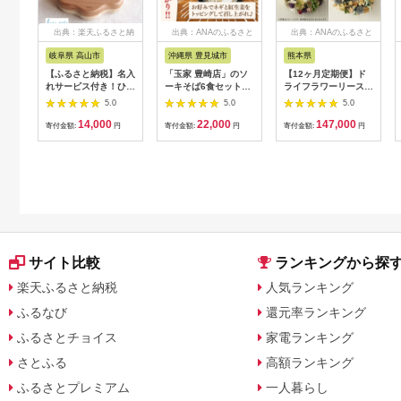
出典：楽天ふるさと納
出典：ANAのふるさと
出典：ANAのふるさと
税
納税
納税
岐阜県 高山市
沖縄県 豊見城市
熊本県
【ふるさと納税】名入
「玉家 豊崎店」のソ
【12ヶ月定期便】ド
れサービス付き！ひな
ーキそば6食セット｜
ライフラワーリース
ちゃんのマラカス | ベ
沖縄そば そば 沖縄 お
Mサイズ
5.0
5.0
5.0
ビーラトル 岐阜県産
きなわ 麺 麺類 ソーキ
14,000
22,000
147,000
の木のおもちゃ 無塗
セット 玉家豊崎店 沖
寄付金額:
円
寄付金額:
円
寄付金額:
円
装で安心 ファースト
縄県 豊見城市 人気 送
トイ 出産祝い お祝い
料無料(AA019)
子供 赤ちゃん 0歳 1
歳 がらがら おもちゃ
玩具 ハンドメイド 木
工雑貨 飛騨高山 ルル
メイド JR001
サイト比較
ランキングから探
楽天ふるさと納税
人気ランキング
ふるなび
還元率ランキング
ふるさとチョイス
家電ランキング
さとふる
高額ランキング
ふるさとプレミアム
一人暮らし