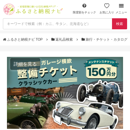
限度額をチェック
お気に入り
メニュー
検索
ふるさと納税ナビ TOP
返礼品検索
旅行・チケット・カタログ
詳細を見る