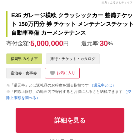
出典：ふるさとチョイス
E35 ガレージ横欧 クラッシックカー 整備チケッ
ト 150万円分 券 チケット メンテナンスチケット
自動車整備 カーメンテナンス
5,000,000
30
寄付金額:
円
還元率:
%
福岡県 みやま市
旅行・チケット・カタログ
お気に入り
宿泊券・食事券
※「還元率」とは返礼品のお得度を測る指標です
（還元率とは）
※「控除上限額」の範囲内で寄付するとお得にふるさと納税できます
（控
除上限額を調べる）
詳細を見る