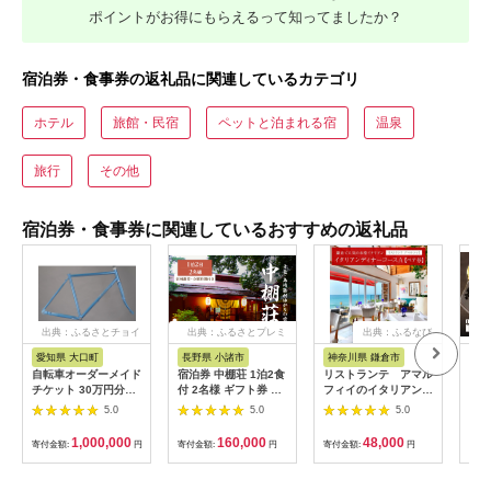
ポイントがお得にもらえるって知ってましたか？
宿泊券・食事券の返礼品に関連しているカテゴリ
ホテル
旅館・民宿
ペットと泊まれる宿
温泉
旅行
その他
宿泊券・食事券に関連しているおすすめの返礼品
出典：ふるさとチョイ
出典：ふるさとプレミ
出典：ふるなび
ス
アム
愛知県 大口町
長野県 小諸市
神奈川県 鎌倉市
京
自転車オーダーメイド
宿泊券 中棚荘 1泊2食
リストランテ アマル
専門
チケット 30万円分
付 2名様 ギフト券 チ
フィイのイタリアンデ
菜と
【1360365】
ケット 券 宿泊 旅行
ィナーコースA ペア
池】
5.0
5.0
5.0
温泉 食事
券
鳥コ
064
1,000,000
160,000
48,000
寄付金額:
円
寄付金額:
円
寄付金額:
円
寄付