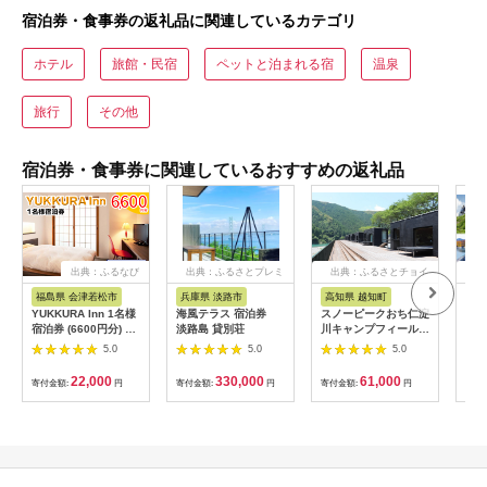
宿泊券・食事券の返礼品に関連しているカテゴリ
ホテル
旅館・民宿
ペットと泊まれる宿
温泉
旅行
その他
宿泊券・食事券に関連しているおすすめの返礼品
出典：ふるなび
出典：ふるさとプレミ
出典：ふるさとチョイ
出
アム
ス
福島県 会津若松市
兵庫県 淡路市
高知県 越知町
富
YUKKURA Inn 1名様
海風テラス 宿泊券
スノーピークおち仁淀
立山
宿泊券 (6600円分) ワ
淡路島 貸別荘
川キャンプフィールド
券 1
ーケーションお試しプ
「住箱-jyubako-」ペ
額 6
5.0
5.0
5.0
ラン｜東北 福島県 会
ア宿泊チケット
ケッ
津若松市 東山温泉 旅
山荘
22,000
330,000
61,000
寄付金額:
円
寄付金額:
円
寄付金額:
円
寄付
行 クーポン 利用券
観光
[0800]
ト 
アル
観光
部観光