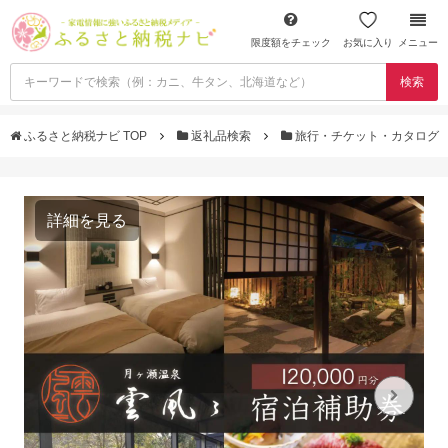
限度額をチェック
お気に入り
メニュー
検索
ふるさと納税ナビ TOP
返礼品検索
旅行・チケット・カタログ
詳細を見る