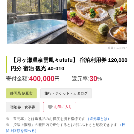
出典：ふるなび
【月ヶ瀬温泉雲風々ufufu】 宿泊利用券 120,000
円分 宿泊 観光 40-010
400,000
30
寄付金額:
円
還元率:
%
静岡県 伊豆市
旅行・チケット・カタログ
お気に入り
宿泊券・食事券
※「還元率」とは返礼品のお得度を測る指標です
（還元率とは）
※「控除上限額」の範囲内で寄付するとお得にふるさと納税できます
（控
除上限額を調べる）