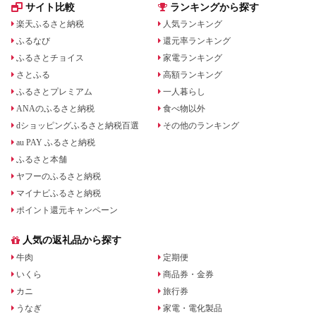
サイト比較
ランキングから探す
楽天ふるさと納税
人気ランキング
ふるなび
還元率ランキング
ふるさとチョイス
家電ランキング
さとふる
高額ランキング
ふるさとプレミアム
一人暮らし
ANAのふるさと納税
食べ物以外
dショッピングふるさと納税百選
その他のランキング
au PAY ふるさと納税
ふるさと本舗
ヤフーのふるさと納税
マイナビふるさと納税
ポイント還元キャンペーン
人気の返礼品から探す
牛肉
定期便
いくら
商品券・金券
カニ
旅行券
うなぎ
家電・電化製品