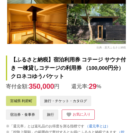
出典：楽天ふるさと納税
【ふるさと納税】宿泊利用券 コテージ サウナ付
き 一棟貸しコテージの利用券 （100,000円分）
クロネコゆうパケット
350,000
29
寄付金額:
円
還元率:
%
宮城県 利府町
旅行・チケット・カタログ
お気に入り
宿泊券・食事券
旅行
※「還元率」とは返礼品のお得度を測る指標です
（還元率とは）
※「控除上限額」の範囲内で寄付するとお得にふるさと納税できます
（控