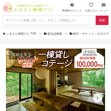
限度額をチェック
お気に入り
メニュー
検索
ふるさと納税ナビ TOP
返礼品検索
旅行・チケット・カタログ
詳細を見る