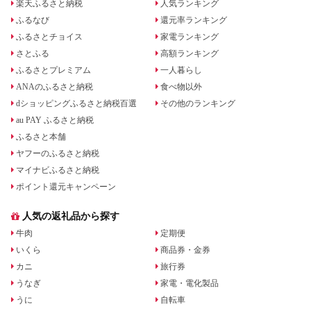
楽天ふるさと納税
人気ランキング
ふるなび
還元率ランキング
ふるさとチョイス
家電ランキング
さとふる
高額ランキング
ふるさとプレミアム
一人暮らし
ANAのふるさと納税
食べ物以外
dショッピングふるさと納税百選
その他のランキング
au PAY ふるさと納税
ふるさと本舗
ヤフーのふるさと納税
マイナビふるさと納税
ポイント還元キャンペーン
人気の返礼品から探す
牛肉
定期便
いくら
商品券・金券
カニ
旅行券
うなぎ
家電・電化製品
うに
自転車