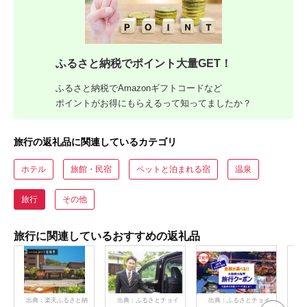
ふるさと納税でポイント大量GET！
ふるさと納税でAmazonギフトコードなど
ポイントがお得にもらえるって知ってましたか？
旅行の返礼品に関連しているカテゴリ
ホテル
旅館・民宿
ペットと泊まれる宿
温泉
旅行
その他
旅行に関連しているおすすめの返礼品
出典：楽天ふるさと納
出典：ふるさとチョイ
出典：ふるさとチョイ
出