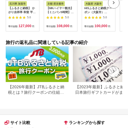
税
ス
ス
石川県 加賀市
京都 府京都市
大阪府 大阪市
兵
【ふるさと納税】 か
【MKハイヤー観光】
HISふるさと納税クー
【ふ
がり吉祥亭 和室 平日
【ミニバン5時間】ド
ポン（大阪市）
効期
限定 ペア宿泊券 1泊2
ライバーとめぐるとっ
30,000円分_OS039-
も使
5.0
5.0
5.0
食付 2名 ペア 食事付
ておきの京都観光（3
0001-07
60
温泉 宿泊券 旅行 トラ
／21-6／20・10／1-
券 
127,000
108,000
100,000
寄付金額:
円
寄付金額:
円
寄付金額:
円
寄付
ベル 宿泊 宿泊施設 宿
11／30）
旅行
レジャー F6P-0991
カニ
行 
宿 
旅行の返礼品に関連している記事の紹介
ン 
行 
プレ
日 2
【2026年最新】JTBふるさと納
【2023年最新】ふるさと納
税とは？旅行クーポンの仕組
日本旅行ギフトカードがまだ
み・使い方をわかりやすく解説
らえる⁉
サイト比較
ランキングから探す