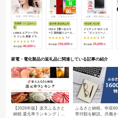
出典：JRE MALLふる
出典：ふるさとチョイ
出典：JRE MALLふる
さと納税
ス
さと納税
茨城県 つくばみらい
栃木県 那須烏山市
埼玉県 川口市
市
150-4【選べるカラ
ドリテック IHクッカ
LINKA エアリーブロ
ー】高性能リユース
ー 「ピッコリーノ」
ウ リンカ 美容 ドライ
スマホ Apple
ブラック DI-
5.0
5.0
ヤー ヘアケア 髪 エス
iPhoneSE 3 128GB
217BK【1642626】
5.0
150,000
25,000
テ ギフト ラッピング
SIMロック解除済 本
寄付金額:
円
寄付金額:
円
46,000
寄付金額:
円
贈呈品 プレゼント 母
体のみ ｜ 中古 再生品
の日 母の日準備 母の
本体 端末
日ギフト [EV08-NT]
家電・電化製品の返礼品に関連している記事の紹介
【2026年版】楽天ふるさと
ふるさと納税、年収60
納税 還元率ランキング｜高
寄付額を解説。共働き