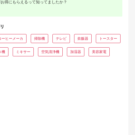
がお得にもらえるって知ってましたか？
典：ふるなび
出典：ふるなび
出典：ふるなび
出典：JRE MALLふ
さと納
リ
海老名市
静岡県 浜松市
神奈川県 海老名市
大分県 国東市
U(モッテル)
ピアノ HP702 ライト
MOTTERU(モッテ
【Canon】 キヤノン
PD35W
オーク調 設置作業付
ル) Power
ミラーレス カメラ
コーヒーメーカ
掃除機
テレビ
炊飯器
トースター
ポートUSB-
ピアノ
Delivery65W対応
EOS R7 ボディー キ
5.0
5.0
5.0
5.0
ト 折りたたみ
USB-C×1ポート、
ャノン 一眼 家電
1,000
600,000
15,000
657,000
急速充電
USB-A×1ポート 合計
_0022C
円
寄付金額:
円
寄付金額:
円
寄付金額:
円
き機
ミキサー
空気清浄機
加湿器
美容家電
製品 2年保証
最大63W AC充電器
かしこく充電 ２年保
WU1) ペー
証（MOT-
【 神奈川
ACPD65WU1） パ
市 】
ウダーブルー
でこだわ
すすめラ