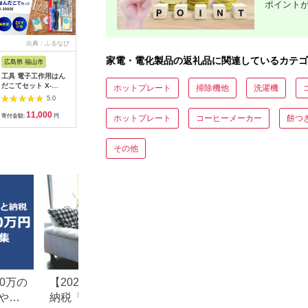
ポイント
出典：ふるなび
出典：JRE MALLふる
出典：ふるなび
出
さと納税
家電・電化製品の返礼品に関連しているカテゴ
広島県 福山市
宮城県 角田市
大阪府 貝塚市
神奈川県 
工具 電子工作用はん
【単3×72本】乾電池
乾電池エボルタNEO
MOTTER
だこてセット X-
BIGCAPA basic plus
単3・4形 計20本 アル
AC充電器 
ホットプレート
掃除機他
洗濯機
2000E[BAEG004]工
アルカリ乾電池 単3形
カリ乾電池 パナソニ
USB-C 1
5.0
5.0
5.0
具
12本パック
ック
A 1ポー
11,000
10,000
12,000
1
LR6Bbp/12S
式プラグ 
寄付金額:
円
寄付金額:
円
寄付金額:
円
寄付金額:
ホットプレート
コーヒーメーカー
餅つ
PSE適合
(MOT-
ACPD35
その他
ルアイリス
県 海老名
0万の
【2026年最新版】ふるさと
楽天ふるさと納税
や子
納税「食べ物以外」返礼品
りの家電探し。お