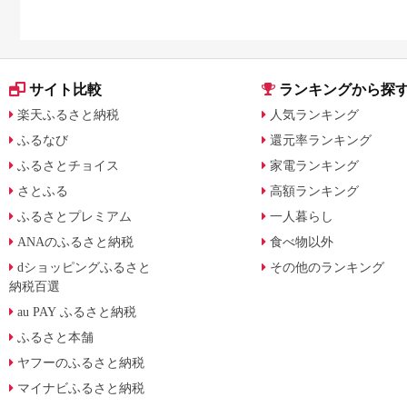
還元率返礼品をジャンル別
どもがいる場合も
に比較
サイト比較
ランキングから探
楽天ふるさと納税
人気ランキング
ふるなび
還元率ランキング
ふるさとチョイス
家電ランキング
さとふる
高額ランキング
ふるさとプレミアム
一人暮らし
ANAのふるさと納税
食べ物以外
dショッピングふるさと
その他のランキング
納税百選
au PAY ふるさと納税
ふるさと本舗
ヤフーのふるさと納税
マイナビふるさと納税