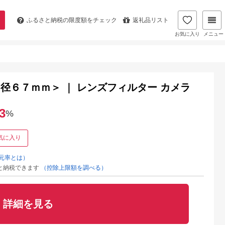
ふるさと納税の
限度額をチェック
返礼品リスト
お気に入り
メニュー
ー径６７ｍｍ＞ ｜ レンズフィルター カメラ
3
%
気に入り
元率とは）
と納税できます
（控除上限額を調べる）
詳細を見る