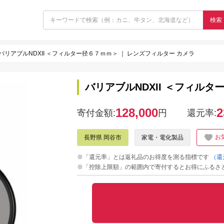
検索
バリアブルNDXII ＜フィルター径６７ｍｍ＞ ｜ レンズフィルター カメラ
バリアブルNDXII ＜フィルタ
128,000
2
寄付金額:
円
還元率:
お
長野県 岡谷市
家電・電化製品
※「還元率」とは返礼品のお得度を測る指標です
（還
※「控除上限額」の範囲内で寄付するとお得にふるさ