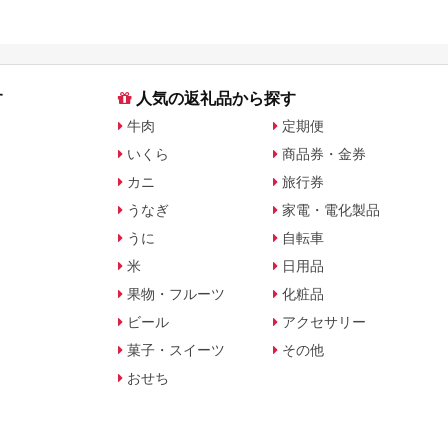
の還元率ランキング！
ンキングまとめ
す
人気の返礼品から探す
牛肉
定期便
いくら
商品券・金券
カニ
旅行券
うなぎ
家電・電化製品
うに
自転車
米
日用品
果物・フルーツ
化粧品
ビール
アクセサリー
菓子・スイーツ
その他
おせち